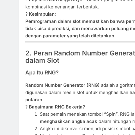
kombinasi kemenangan terbentuk.
?
Kesimpulan:
Pemrograman dalam slot memastikan bahwa perma
tidak bisa diprediksi, dan menawarkan peluang 
dengan parameter yang telah ditetapkan.
2. Peran Random Number Generat
dalam Slot
Apa Itu RNG?
Random Number Generator (RNG)
adalah algoritm
digunakan dalam mesin slot untuk menghasilkan
ha
putaran
.
?
Bagaimana RNG Bekerja?
Saat pemain menekan tombol “Spin”, RNG l
menghasilkan angka acak
dalam hitungan mi
Angka ini dikonversi menjadi posisi simbol 