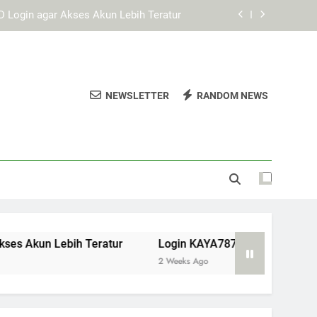
 Login agar Akses Akun Lebih Teratur
igasi Cepat untuk Berbagai Perangkat
laan Akun yang Lebih Mudah Dipahami
NEWSLETTER
RANDOM NEWS
untuk Akses Optimal dan Lebih Stabil
 Login agar Akses Akun Lebih Teratur
al Untuk Beristirahat.
igasi Cepat untuk Berbagai Perangkat
laan Akun yang Lebih Mudah Dipahami
bih Teratur
Login KAYA787 dengan Navigasi Cepat unt
2 Weeks Ago