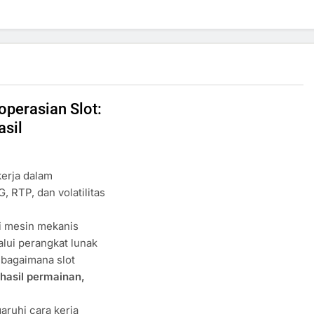
perasian Slot:
sil
erja dalam
 RTP, dan volatilitas
ri mesin mekanis
alui perangkat lunak
 bagaimana slot
hasil permainan,
ruhi cara kerja