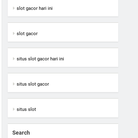
slot gacor hari ini
slot gacor
situs slot gacor hari ini
situs slot gacor
situs slot
Search