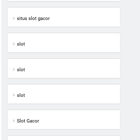
situs slot gacor
slot
slot
slot
Slot Gacor