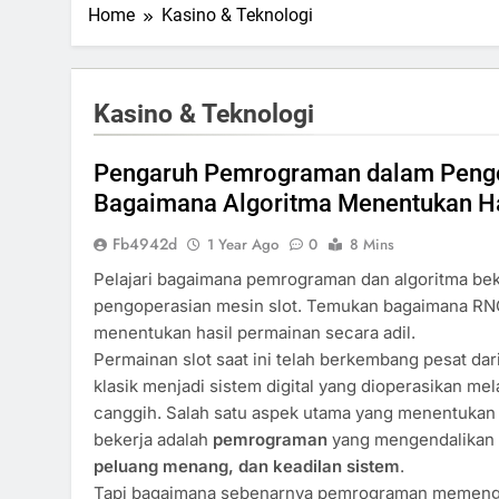
Home
Kasino & Teknologi
Kasino & Teknologi
Pengaruh Pemrograman dalam Pengo
Bagaimana Algoritma Menentukan Ha
Fb4942d
1 Year Ago
0
8 Mins
Pelajari bagaimana pemrograman dan algoritma bek
pengoperasian mesin slot. Temukan bagaimana RNG,
menentukan hasil permainan secara adil.
Permainan slot saat ini telah berkembang pesat da
klasik menjadi sistem digital yang dioperasikan mel
canggih. Salah satu aspek utama yang menentukan
bekerja adalah
pemrograman
yang mengendalikan
peluang menang, dan keadilan sistem
.
Tapi bagaimana sebenarnya pemrograman memenga