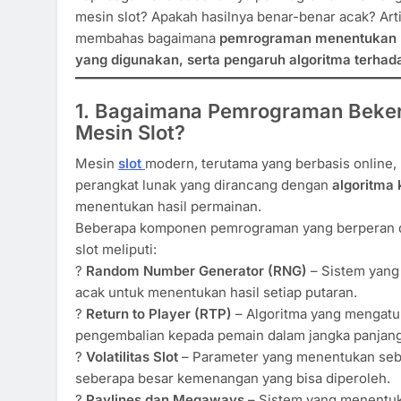
mesin slot? Apakah hasilnya benar-benar acak? Arti
membahas bagaimana
pemrograman menentukan has
yang digunakan, serta pengaruh algoritma terha
1. Bagaimana Pemrograman Beker
Mesin Slot?
Mesin
slot
modern, terutama yang berbasis online
perangkat lunak yang dirancang dengan
algoritma
menentukan hasil permainan.
Beberapa komponen pemrograman yang berperan 
slot meliputi:
?
Random Number Generator (RNG)
– Sistem yang
acak untuk menentukan hasil setiap putaran.
?
Return to Player (RTP)
– Algoritma yang mengatu
pengembalian kepada pemain dalam jangka panjang
?
Volatilitas Slot
– Parameter yang menentukan seb
seberapa besar kemenangan yang bisa diperoleh.
?
Paylines dan Megaways
– Sistem yang menentu