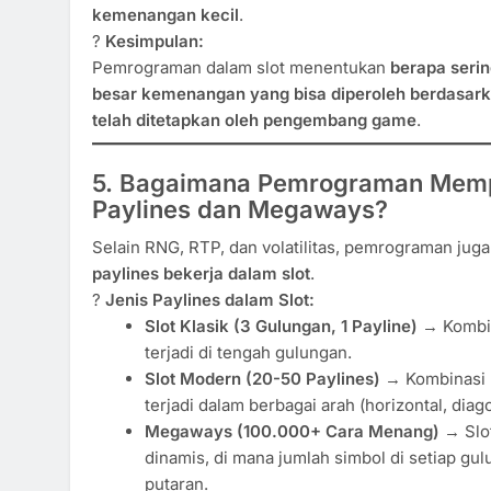
kemenangan kecil
.
?
Kesimpulan:
Pemrograman dalam slot menentukan
berapa seri
besar kemenangan yang bisa diperoleh berdasarka
telah ditetapkan oleh pengembang game
.
5. Bagaimana Pemrograman Mem
Paylines dan Megaways?
Selain RNG, RTP, dan volatilitas, pemrograman ju
paylines bekerja dalam slot
.
?
Jenis Paylines dalam Slot:
Slot Klasik (3 Gulungan, 1 Payline)
→ Kombi
terjadi di tengah gulungan.
Slot Modern (20-50 Paylines)
→ Kombinasi 
terjadi dalam berbagai arah (horizontal, diago
Megaways (100.000+ Cara Menang)
→ Slo
dinamis, di mana jumlah simbol di setiap gu
putaran.