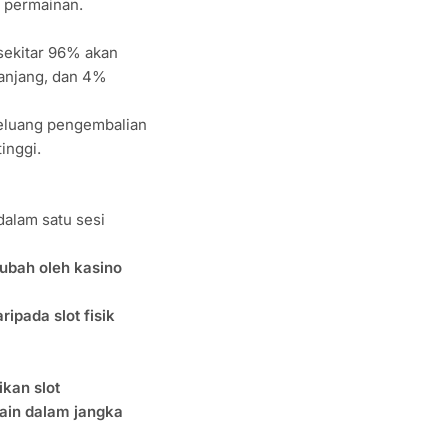
 permainan.
 sekitar 96% akan
anjang, dan 4%
eluang pengembalian
inggi.
dalam satu sesi
iubah oleh kasino
ripada slot fisik
kan slot
ain dalam jangka