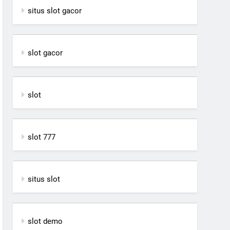
situs slot gacor
slot gacor
slot
slot 777
situs slot
slot demo