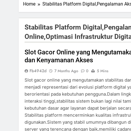
Home
Stabilitas Platform Digital,Pengalaman Ak
Stabilitas Platform Digital,Penga
Online,Optimasi Infrastruktur Digita
Slot Gacor Online yang Mengutamakan
dan Kenyamanan Akses
Fb4942d
7 Months Ago
0
5 Mins
Slot gacor online yang mengutamakan stabilitas d
menjadi representasi dari evolusi platform digital 
berorientasi pada kebutuhan pengguna.Dalam ling
interaksi tinggi,stabilitas sistem bukan lagi nilai t
kebutuhan dasar agar layanan dapat berjalan secara
Stabilitas platform mencerminkan kualitas infrastru
digunakan.Sistem yang stabil umumnya dibangun di 
server yang terencana dengan baik,memiliki cada