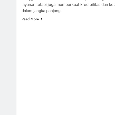
layanan,tetapi juga memperkuat kredibilitas dan ke
dalam jangka panjang.
Read More