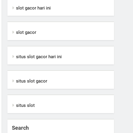
slot gacor hari ini
slot gacor
situs slot gacor hari ini
situs slot gacor
situs slot
Search