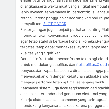
efisien.Alur penggunaan yang sederhana,menu ya
dijangkau,serta waktu muat yang singkat membuat
lebih nyaman.Kenyamanan ini berkontribusi langsun
retensi karena pengguna cenderung kembali ke pla
menyulitkan.
SLOT GACOR
Faktor jaringan juga menjadi perhatian penting.Pla
mengutamakan kenyamanan akses biasanya mengop
agar tetap stabil di berbagai kondisi koneksi.Peng
terbatas tetap dapat mengakses layanan tanpa me
kualitas yang signifikan.
Dari sisi infrastruktur,pemanfaatan teknologi cloud
untuk mendukung stabilitas dan
fleksibilitas.Cloud
penyesuaian kapasitas secara dinamis sehingga pl
menyesuaikan diri dengan kebutuhan aktual.Pende
menjaga performa tetap optimal sepanjang waktu.
Keamanan sistem juga tidak terpisahkan dari stabili
aman akan terhindar dari gangguan eksternal yang
kinerja sistem.Lapisan keamanan yang terintegrasi
mendukung kenyamanan akses karena pengguna tid