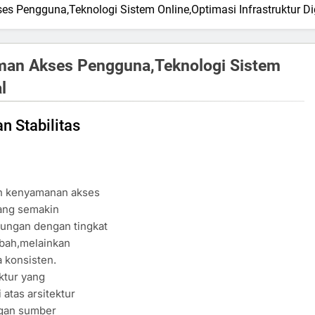
ses Pengguna,Teknologi Sistem Online,Optimasi Infrastruktur Di
laman Akses Pengguna,Teknologi Sistem
l
 Stabilitas
an kenyamanan akses
yang semakin
kungan dengan tingkat
ambah,melainkan
 konsisten.
ktur yang
atas arsitektur
ngan sumber