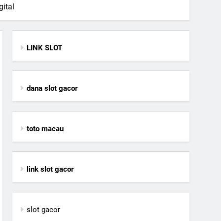
gital
LINK SLOT
dana slot gacor
toto macau
link slot gacor
slot gacor