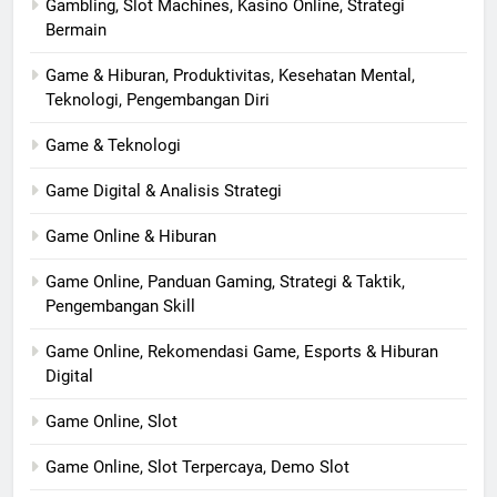
Gambling, Slot Machines, Kasino Online, Strategi
Bermain
Game & Hiburan, Produktivitas, Kesehatan Mental,
Teknologi, Pengembangan Diri
Game & Teknologi
Game Digital & Analisis Strategi
Game Online & Hiburan
Game Online, Panduan Gaming, Strategi & Taktik,
Pengembangan Skill
Game Online, Rekomendasi Game, Esports & Hiburan
Digital
Game Online, Slot
Game Online, Slot Terpercaya, Demo Slot