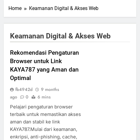
Home
Keamanan Digital & Akses Web
Keamanan Digital & Akses Web
Rekomendasi Pengaturan
Browser untuk Link
KAYA787 yang Aman dan
Optimal
fb4942d
9 months
ago
0
6 mins
Pelajari pengaturan browser
terbaik untuk memastikan akses
aman dan stabil ke link
KAYA787.Mulai dari keamanan,
enkripsi, anti-phishing, cache,