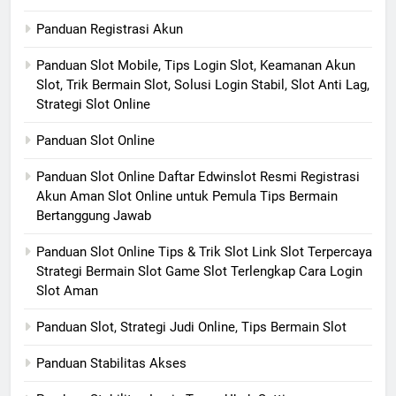
Panduan Registrasi Akun
Panduan Slot Mobile, Tips Login Slot, Keamanan Akun
Slot, Trik Bermain Slot, Solusi Login Stabil, Slot Anti Lag,
Strategi Slot Online
Panduan Slot Online
Panduan Slot Online Daftar Edwinslot Resmi Registrasi
Akun Aman Slot Online untuk Pemula Tips Bermain
Bertanggung Jawab
Panduan Slot Online Tips & Trik Slot Link Slot Terpercaya
Strategi Bermain Slot Game Slot Terlengkap Cara Login
Slot Aman
Panduan Slot, Strategi Judi Online, Tips Bermain Slot
Panduan Stabilitas Akses