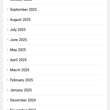
September 2025
August 2025
July 2025
June 2025
May 2025
April 2025
March 2025
February 2025
January 2025
December 2024