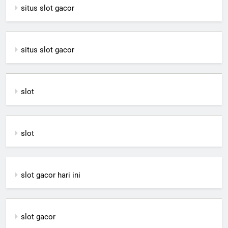
situs slot gacor
situs slot gacor
slot
slot
slot gacor hari ini
slot gacor