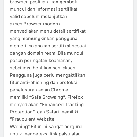
browser, pastikan ikon gembok
muncul dan informasi sertifikat
valid sebelum melanjutkan
akses.Browser modern
menyediakan menu detail sertifikat
yang memungkinkan pengguna
memeriksa apakah sertifikat sesuai
dengan domain resmi.Bila muncul
pesan peringatan keamanan,
sebaiknya hentikan sesi akses
Pengguna juga perlu mengaktifkan
fitur anti-phishing dan proteksi
penelusuran aman.Chrome
memiliki “Safe Browsing”, Firefox
menyediakan “Enhanced Tracking
Protection”, dan Safari memiliki
“Fraudulent Website
Warning”.Fitur ini sangat berguna
untuk mendeteksi link palsu atau