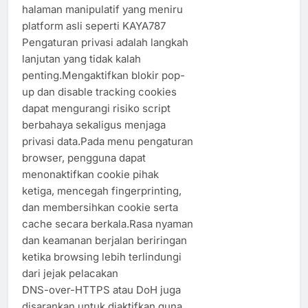
halaman manipulatif yang meniru
platform asli seperti KAYA787
Pengaturan privasi adalah langkah
lanjutan yang tidak kalah
penting.Mengaktifkan blokir pop-
up dan disable tracking cookies
dapat mengurangi risiko script
berbahaya sekaligus menjaga
privasi data.Pada menu pengaturan
browser, pengguna dapat
menonaktifkan cookie pihak
ketiga, mencegah fingerprinting,
dan membersihkan cookie serta
cache secara berkala.Rasa nyaman
dan keamanan berjalan beriringan
ketika browsing lebih terlindungi
dari jejak pelacakan
DNS-over-HTTPS atau DoH juga
disarankan untuk diaktifkan guna