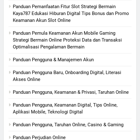
Panduan Pemanfaatan Fitur Slot Strategi Bermain
Kaya787 Edukasi Hiburan Digital Tips Bonus dan Promo
Keamanan Akun Slot Online
Panduan Pemula Keamanan Akun Mobile Gaming
Strategi Bermain Online Proteksi Data dan Transaksi
Optimalisasi Pengalaman Bermain
Panduan Pengguna & Manajemen Akun
Panduan Pengguna Baru, Onboarding Digital, Literasi
Akses Online
Panduan Pengguna, Keamanan & Privasi, Taruhan Online
Panduan Pengguna, Keamanan Digital, Tips Online,
Aplikasi Mobile, Teknologi Digital
Panduan Pengguna, Taruhan Online, Casino & Gaming
Panduan Perjudian Online