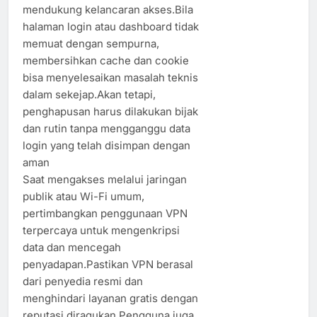
mendukung kelancaran akses.Bila
halaman login atau dashboard tidak
memuat dengan sempurna,
membersihkan cache dan cookie
bisa menyelesaikan masalah teknis
dalam sekejap.Akan tetapi,
penghapusan harus dilakukan bijak
dan rutin tanpa mengganggu data
login yang telah disimpan dengan
aman
Saat mengakses melalui jaringan
publik atau Wi-Fi umum,
pertimbangkan penggunaan VPN
terpercaya untuk mengenkripsi
data dan mencegah
penyadapan.Pastikan VPN berasal
dari penyedia resmi dan
menghindari layanan gratis dengan
reputasi diragukan.Pengguna juga