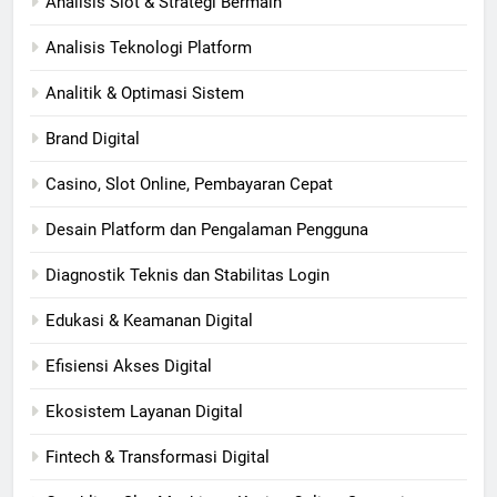
Analisis Slot & Strategi Bermain
Analisis Teknologi Platform
Analitik & Optimasi Sistem
Brand Digital
Casino, Slot Online, Pembayaran Cepat
Desain Platform dan Pengalaman Pengguna
Diagnostik Teknis dan Stabilitas Login
Edukasi & Keamanan Digital
Efisiensi Akses Digital
Ekosistem Layanan Digital
Fintech & Transformasi Digital