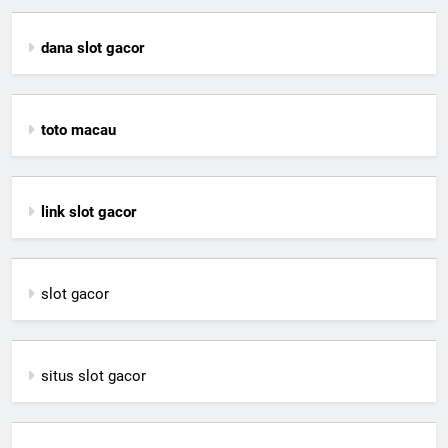
dana slot gacor
toto macau
link slot gacor
slot gacor
situs slot gacor