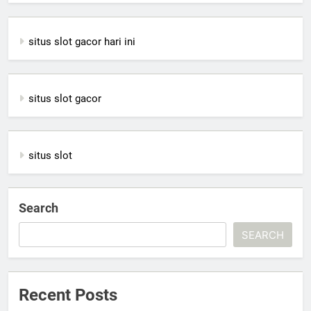
situs slot gacor hari ini
situs slot gacor
situs slot
Search
SEARCH
Recent Posts