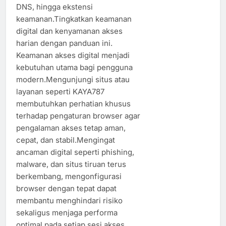
DNS, hingga ekstensi
keamanan.Tingkatkan keamanan
digital dan kenyamanan akses
harian dengan panduan ini.
Keamanan akses digital menjadi
kebutuhan utama bagi pengguna
modern.Mengunjungi situs atau
layanan seperti KAYA787
membutuhkan perhatian khusus
terhadap pengaturan browser agar
pengalaman akses tetap aman,
cepat, dan stabil.Mengingat
ancaman digital seperti phishing,
malware, dan situs tiruan terus
berkembang, mengonfigurasi
browser dengan tepat dapat
membantu menghindari risiko
sekaligus menjaga performa
optimal pada setiap sesi akses