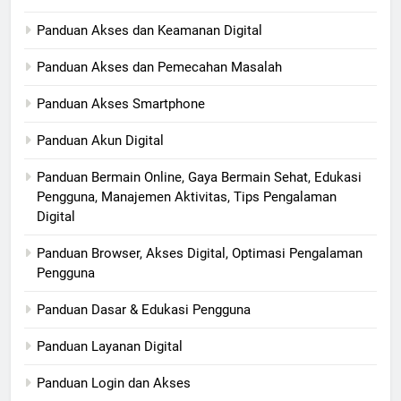
Panduan Akses dan Keamanan Digital
Panduan Akses dan Pemecahan Masalah
Panduan Akses Smartphone
Panduan Akun Digital
Panduan Bermain Online, Gaya Bermain Sehat, Edukasi
Pengguna, Manajemen Aktivitas, Tips Pengalaman
Digital
Panduan Browser, Akses Digital, Optimasi Pengalaman
Pengguna
Panduan Dasar & Edukasi Pengguna
Panduan Layanan Digital
Panduan Login dan Akses