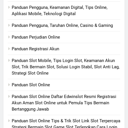
Panduan Pengguna, Keamanan Digital, Tips Online,
Aplikasi Mobile, Teknologi Digital
Panduan Pengguna, Taruhan Online, Casino & Gaming
Panduan Perjudian Online
Panduan Registrasi Akun
Panduan Slot Mobile, Tips Login Slot, Keamanan Akun
Slot, Trik Bermain Slot, Solusi Login Stabil, Slot Anti Lag,
Strategi Slot Online
Panduan Slot Online
Panduan Slot Online Daftar Edwinslot Resmi Registrasi
Akun Aman Slot Online untuk Pemula Tips Bermain
Bertanggung Jawab
Panduan Slot Online Tips & Trik Slot Link Slot Terpercaya
Strategi Bermain Slot Game Slot Terlengkap Cara Login