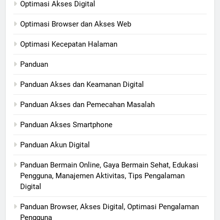
Optimasi Akses Digital
Optimasi Browser dan Akses Web
Optimasi Kecepatan Halaman
Panduan
Panduan Akses dan Keamanan Digital
Panduan Akses dan Pemecahan Masalah
Panduan Akses Smartphone
Panduan Akun Digital
Panduan Bermain Online, Gaya Bermain Sehat, Edukasi
Pengguna, Manajemen Aktivitas, Tips Pengalaman
Digital
Panduan Browser, Akses Digital, Optimasi Pengalaman
Pengguna