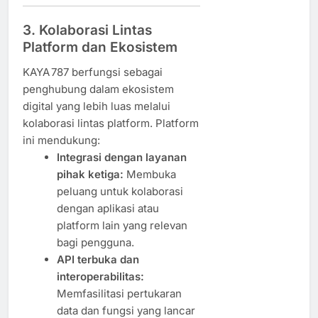
3. Kolaborasi Lintas
Platform dan Ekosistem
KAYA 787 berfungsi sebagai
penghubung dalam ekosistem
digital yang lebih luas melalui
kolaborasi lintas platform. Platform
ini mendukung:
Integrasi dengan layanan
pihak ketiga:
Membuka
peluang untuk kolaborasi
dengan aplikasi atau
platform lain yang relevan
bagi pengguna.
API terbuka dan
interoperabilitas:
Memfasilitasi pertukaran
data dan fungsi yang lancar