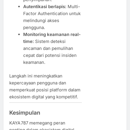
Autentikasi berlapis:
Multi-
Factor Authentication untuk
melindungi akses
pengguna.
Monitoring keamanan real-
time:
Sistem deteksi
ancaman dan pemulihan
cepat dari potensi insiden
keamanan.
Langkah ini meningkatkan
kepercayaan pengguna dan
memperkuat posisi platform dalam
ekosistem digital yang kompetitif.
Kesimpulan
KAYA 787 memegang peran
penting dalam ekosistem digital