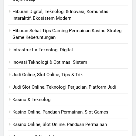
Hiburan Digital, Teknologi & Inovasi, Komunitas
Interaktif, Ekosistem Modern
Hiburan Sehat Tips Gaming Permainan Kasino Strategi
Game Keberuntungan
Infrastruktur Teknologi Digital
Inovasi Teknologi & Optimasi Sistem
Judi Online, Slot Online, Tips & Trik
Judi Slot Online, Teknologi Perjudian, Platform Judi
Kasino & Teknologi
Kasino Online, Panduan Permainan, Slot Games
Kasino Online, Slot Online, Panduan Permainan