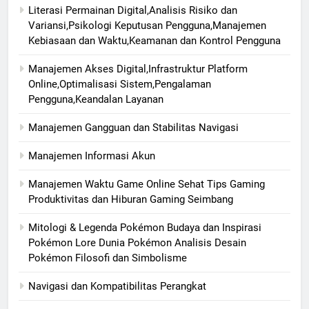
Literasi Permainan Digital,Analisis Risiko dan
Variansi,Psikologi Keputusan Pengguna,Manajemen
Kebiasaan dan Waktu,Keamanan dan Kontrol Pengguna
Manajemen Akses Digital,Infrastruktur Platform
Online,Optimalisasi Sistem,Pengalaman
Pengguna,Keandalan Layanan
Manajemen Gangguan dan Stabilitas Navigasi
Manajemen Informasi Akun
Manajemen Waktu Game Online Sehat Tips Gaming
Produktivitas dan Hiburan Gaming Seimbang
Mitologi & Legenda Pokémon Budaya dan Inspirasi
Pokémon Lore Dunia Pokémon Analisis Desain
Pokémon Filosofi dan Simbolisme
Navigasi dan Kompatibilitas Perangkat