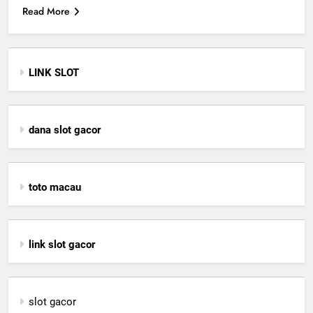
Read More
LINK SLOT
dana slot gacor
toto macau
link slot gacor
slot gacor