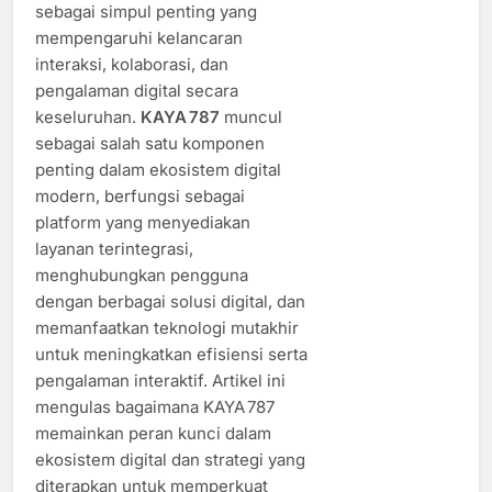
sebagai simpul penting yang
mempengaruhi kelancaran
interaksi, kolaborasi, dan
pengalaman digital secara
keseluruhan.
KAYA 787
muncul
sebagai salah satu komponen
penting dalam ekosistem digital
modern, berfungsi sebagai
platform yang menyediakan
layanan terintegrasi,
menghubungkan pengguna
dengan berbagai solusi digital, dan
memanfaatkan teknologi mutakhir
untuk meningkatkan efisiensi serta
pengalaman interaktif. Artikel ini
mengulas bagaimana KAYA 787
memainkan peran kunci dalam
ekosistem digital dan strategi yang
diterapkan untuk memperkuat