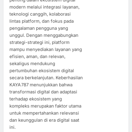
modern melalui integrasi layanan,
teknologi canggih, kolaborasi
lintas platform, dan fokus pada
pengalaman pengguna yang
unggul. Dengan menggabungkan
strategi-strategi ini, platform
mampu menyediakan layanan yang
efisien, aman, dan relevan,
sekaligus mendukung
pertumbuhan ekosistem digital
secara berkelanjutan. Keberhasilan
KAYA 787 menunjukkan bahwa
transformasi digital dan adaptasi
terhadap ekosistem yang
kompleks merupakan faktor utama
untuk mempertahankan relevansi
dan keunggulan di era digital saat
ini.