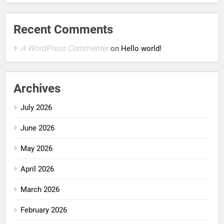
Recent Comments
A WordPress Commenter
on
Hello world!
Archives
July 2026
June 2026
May 2026
April 2026
March 2026
February 2026