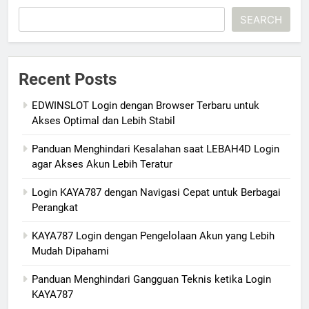
SEARCH
Recent Posts
EDWINSLOT Login dengan Browser Terbaru untuk
Akses Optimal dan Lebih Stabil
Panduan Menghindari Kesalahan saat LEBAH4D Login
agar Akses Akun Lebih Teratur
Login KAYA787 dengan Navigasi Cepat untuk Berbagai
Perangkat
KAYA787 Login dengan Pengelolaan Akun yang Lebih
Mudah Dipahami
Panduan Menghindari Gangguan Teknis ketika Login
KAYA787