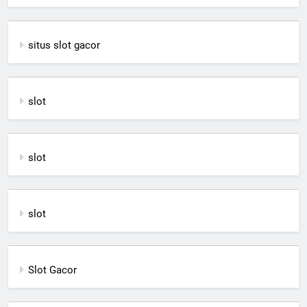
situs slot gacor
slot
slot
slot
Slot Gacor