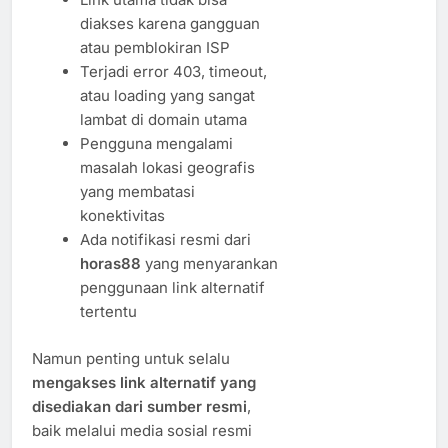
diakses karena gangguan
atau pemblokiran ISP
Terjadi error 403, timeout,
atau loading yang sangat
lambat di domain utama
Pengguna mengalami
masalah lokasi geografis
yang membatasi
konektivitas
Ada notifikasi resmi dari
horas88
yang menyarankan
penggunaan link alternatif
tertentu
Namun penting untuk selalu
mengakses link alternatif yang
disediakan dari sumber resmi
,
baik melalui media sosial resmi