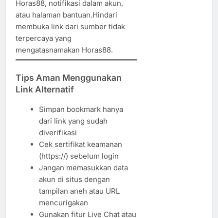
Horas88, notifikasi dalam akun,
atau halaman bantuan.Hindari
membuka link dari sumber tidak
terpercaya yang
mengatasnamakan Horas88.
Tips Aman Menggunakan
Link Alternatif
Simpan bookmark hanya
dari link yang sudah
diverifikasi
Cek sertifikat keamanan
(https://) sebelum login
Jangan memasukkan data
akun di situs dengan
tampilan aneh atau URL
mencurigakan
Gunakan fitur Live Chat atau