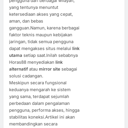
pengguna dari berbagai wilayah,
yang tentunya menuntut
ketersediaan akses yang cepat,
aman, dan bebas
gangguan.Namun, karena berbagai
faktor teknis maupun kebijakan
jaringan, tidak semua pengguna
dapat mengakses situs melalui
link
utama
setiap saat.Inilah sebabnya
Horas88 menyediakan
link
alternatif
atau
mirror site
sebagai
solusi cadangan.
Meskipun secara fungsional
keduanya mengarah ke sistem
yang sama, terdapat sejumlah
perbedaan dalam pengalaman
pengguna, performa akses, hingga
stabilitas koneksi.Artikel ini akan
membandingkan secara