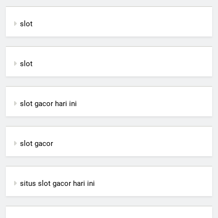
slot
slot
slot gacor hari ini
slot gacor
situs slot gacor hari ini