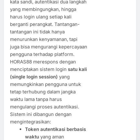
kata sandi, autentikasi dua langkah
yang membingungkan, hingga
harus login ulang setiap kali
berganti perangkat. Tantangan-
tantangan ini tidak hanya
menurunkan kenyamanan, tapi
juga bisa mengurangi kepercayaan
pengguna terhadap platform.
HORAS88 merespons dengan
menciptakan sistem login
satu kali
(single login session)
yang
memungkinkan pengguna untuk
tetap terhubung dalam jangka
waktu lama tanpa harus
mengulangi proses autentikasi.
Sistem ini dibangun dengan
mengintegrasikan:
Token autentikasi berbasis
waktu
yang aman