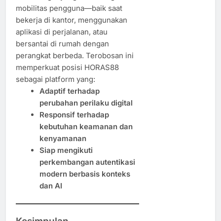
mobilitas pengguna—baik saat
bekerja di kantor, menggunakan
aplikasi di perjalanan, atau
bersantai di rumah dengan
perangkat berbeda. Terobosan ini
memperkuat posisi HORAS88
sebagai platform yang:
Adaptif terhadap
perubahan perilaku digital
Responsif terhadap
kebutuhan keamanan dan
kenyamanan
Siap mengikuti
perkembangan autentikasi
modern berbasis konteks
dan AI