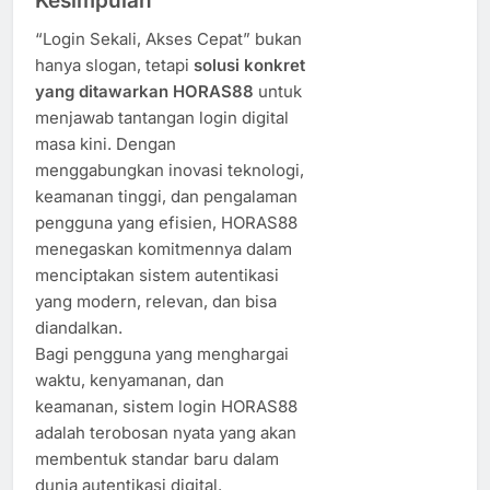
Kesimpulan
“Login Sekali, Akses Cepat” bukan
hanya slogan, tetapi
solusi konkret
yang ditawarkan HORAS88
untuk
menjawab tantangan login digital
masa kini. Dengan
menggabungkan inovasi teknologi,
keamanan tinggi, dan pengalaman
pengguna yang efisien, HORAS88
menegaskan komitmennya dalam
menciptakan sistem autentikasi
yang modern, relevan, dan bisa
diandalkan.
Bagi pengguna yang menghargai
waktu, kenyamanan, dan
keamanan, sistem login HORAS88
adalah terobosan nyata yang akan
membentuk standar baru dalam
dunia autentikasi digital.