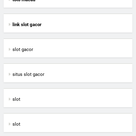
link slot gacor
slot gacor
situs slot gacor
slot
slot