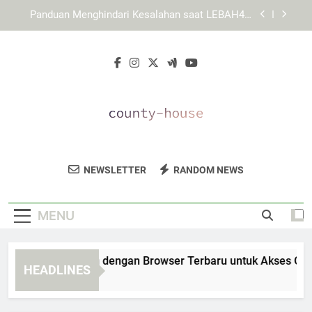
Skip
Login KAYA787 dengan Navigasi Cepat untuk
to
Berbagai Perangkat
content
KAYA787 Login dengan Pengelolaan Akun yang
Lebih Mudah Dipahami
EDWINSLOT Login dengan Browser Terbaru untuk
Akses Optimal dan Lebih Stabil
Panduan Menghindari Kesalahan saat LEBAH4D
Login agar Akses Akun Lebih Teratur
Login KAYA787 dengan Navigasi Cepat untuk
Berbagai Perangkat
County House
Nikmati Kenyamanan Penginapan
KAYA787 Login dengan Pengelolaan Akun yang
NEWSLETTER
RANDOM NEWS
Lebih Mudah Dipahami
Berkualitas Di County House. Tempat Ideal
Untuk Beristirahat.
MENU
WINSLOT Login dengan Browser Terbaru untuk Akses Optimal 
HEADLINES
Weeks Ago