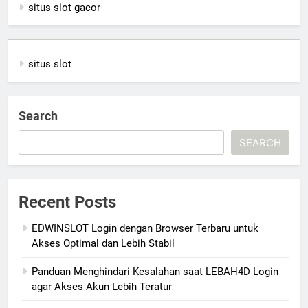
situs slot gacor
situs slot
Search
SEARCH
Recent Posts
EDWINSLOT Login dengan Browser Terbaru untuk
Akses Optimal dan Lebih Stabil
Panduan Menghindari Kesalahan saat LEBAH4D Login
agar Akses Akun Lebih Teratur