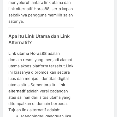
menyeluruh antara link utama dan
link alternatif Horas88, serta kapan
sebaiknya pengguna memilih salah
satunya.
Apa Itu Link Utama dan Link
Alternatif?
Link utama Horas88
adalah
domain resmi yang menjadi alamat
utama akses platform tersebut.Link
ini biasanya dipromosikan secara
luas dan menjadi identitas digital
utama situs.Sementara itu,
link
alternatif
adalah versi cadangan
atau salinan dari situs utama yang
ditempatkan di domain berbeda.
Tujuan link alternatif adalah:
Menghindari gangguan jika