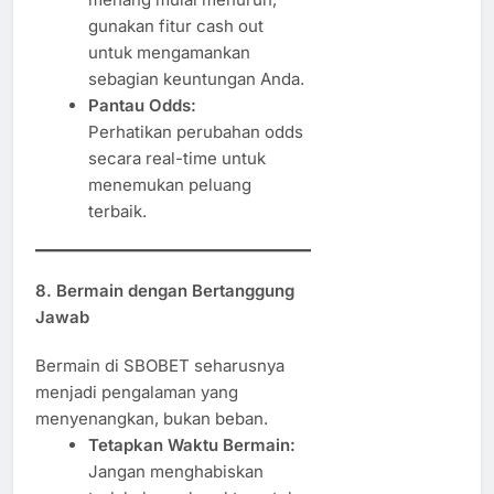
gunakan fitur cash out
untuk mengamankan
sebagian keuntungan Anda.
Pantau Odds:
Perhatikan perubahan odds
secara real-time untuk
menemukan peluang
terbaik.
8.
Bermain dengan Bertanggung
Jawab
Bermain di SBOBET seharusnya
menjadi pengalaman yang
menyenangkan, bukan beban.
Tetapkan Waktu Bermain:
Jangan menghabiskan