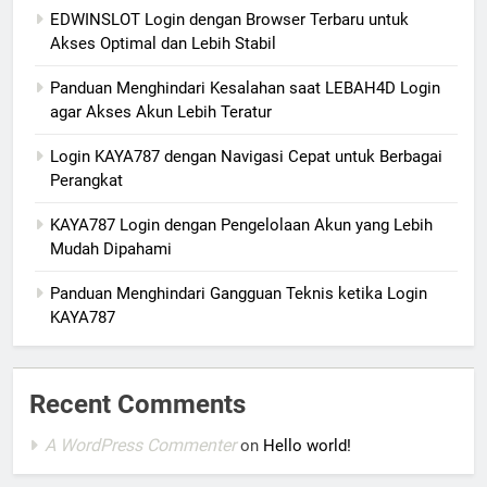
EDWINSLOT Login dengan Browser Terbaru untuk
Akses Optimal dan Lebih Stabil
Panduan Menghindari Kesalahan saat LEBAH4D Login
agar Akses Akun Lebih Teratur
Login KAYA787 dengan Navigasi Cepat untuk Berbagai
Perangkat
KAYA787 Login dengan Pengelolaan Akun yang Lebih
Mudah Dipahami
Panduan Menghindari Gangguan Teknis ketika Login
KAYA787
Recent Comments
A WordPress Commenter
on
Hello world!