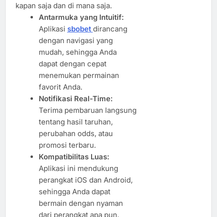
kapan saja dan di mana saja.
Antarmuka yang Intuitif:
Aplikasi
sbobet
dirancang
dengan navigasi yang
mudah, sehingga Anda
dapat dengan cepat
menemukan permainan
favorit Anda.
Notifikasi Real-Time:
Terima pembaruan langsung
tentang hasil taruhan,
perubahan odds, atau
promosi terbaru.
Kompatibilitas Luas:
Aplikasi ini mendukung
perangkat iOS dan Android,
sehingga Anda dapat
bermain dengan nyaman
dari perangkat apa pun.