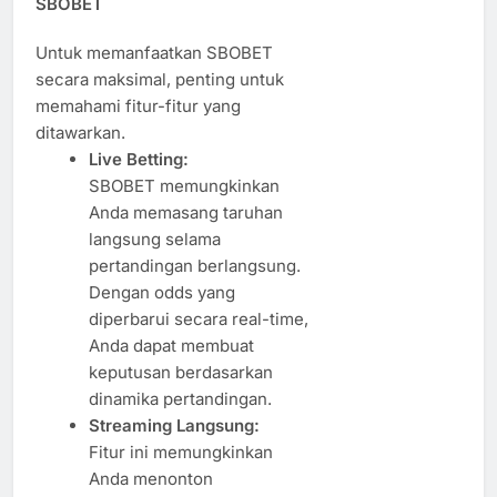
SBOBET
Untuk memanfaatkan SBOBET
secara maksimal, penting untuk
memahami fitur-fitur yang
ditawarkan.
Live Betting:
SBOBET memungkinkan
Anda memasang taruhan
langsung selama
pertandingan berlangsung.
Dengan odds yang
diperbarui secara real-time,
Anda dapat membuat
keputusan berdasarkan
dinamika pertandingan.
Streaming Langsung:
Fitur ini memungkinkan
Anda menonton