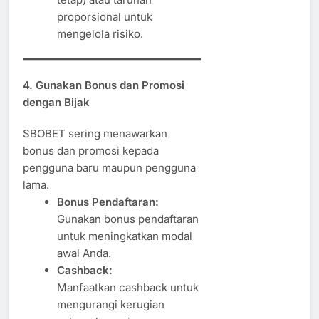
proporsional untuk
mengelola risiko.
4.
Gunakan Bonus dan Promosi
dengan Bijak
SBOBET sering menawarkan
bonus dan promosi kepada
pengguna baru maupun pengguna
lama.
Bonus Pendaftaran:
Gunakan bonus pendaftaran
untuk meningkatkan modal
awal Anda.
Cashback:
Manfaatkan cashback untuk
mengurangi kerugian