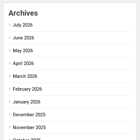
Archives
July 2026
June 2026
May 2026
April 2026
March 2026
February 2026
January 2026
December 2025
November 2025