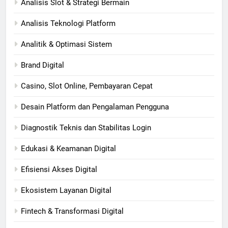
Analisis Slot & Strategi Bermain
Analisis Teknologi Platform
Analitik & Optimasi Sistem
Brand Digital
Casino, Slot Online, Pembayaran Cepat
Desain Platform dan Pengalaman Pengguna
Diagnostik Teknis dan Stabilitas Login
Edukasi & Keamanan Digital
Efisiensi Akses Digital
Ekosistem Layanan Digital
Fintech & Transformasi Digital