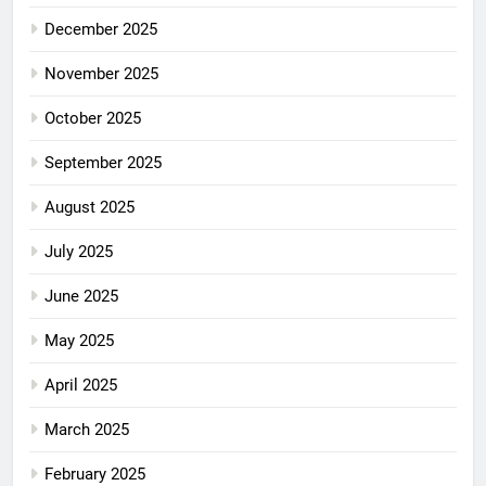
December 2025
November 2025
October 2025
September 2025
August 2025
July 2025
June 2025
May 2025
April 2025
March 2025
February 2025