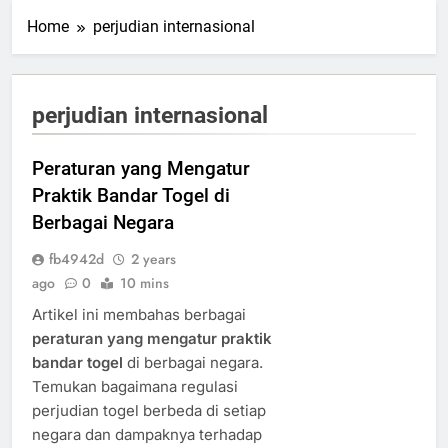
Home
perjudian internasional
perjudian internasional
Peraturan yang Mengatur
Praktik Bandar Togel di
Berbagai Negara
fb4942d
2 years
ago
0
10 mins
Artikel ini membahas berbagai
peraturan yang mengatur praktik
bandar togel
di berbagai negara.
Temukan bagaimana regulasi
perjudian togel berbeda di setiap
negara dan dampaknya terhadap