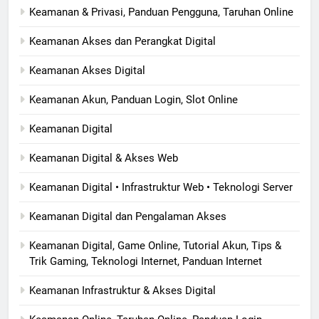
Keamanan & Privasi, Panduan Pengguna, Taruhan Online
Keamanan Akses dan Perangkat Digital
Keamanan Akses Digital
Keamanan Akun, Panduan Login, Slot Online
Keamanan Digital
Keamanan Digital & Akses Web
Keamanan Digital • Infrastruktur Web • Teknologi Server
Keamanan Digital dan Pengalaman Akses
Keamanan Digital, Game Online, Tutorial Akun, Tips &
Trik Gaming, Teknologi Internet, Panduan Internet
Keamanan Infrastruktur & Akses Digital