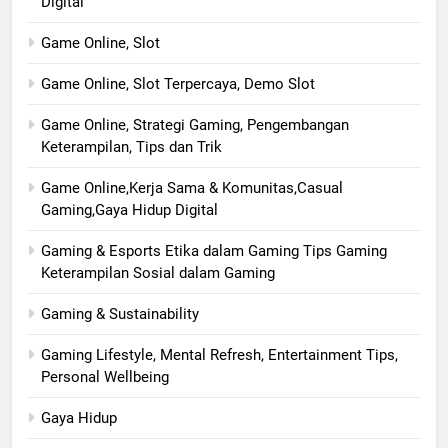
Digital
Game Online, Slot
Game Online, Slot Terpercaya, Demo Slot
Game Online, Strategi Gaming, Pengembangan
Keterampilan, Tips dan Trik
Game Online,Kerja Sama & Komunitas,Casual
Gaming,Gaya Hidup Digital
Gaming & Esports Etika dalam Gaming Tips Gaming
Keterampilan Sosial dalam Gaming
Gaming & Sustainability
Gaming Lifestyle, Mental Refresh, Entertainment Tips,
Personal Wellbeing
Gaya Hidup