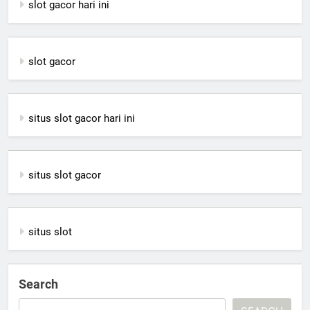
slot gacor hari ini
slot gacor
situs slot gacor hari ini
situs slot gacor
situs slot
Search