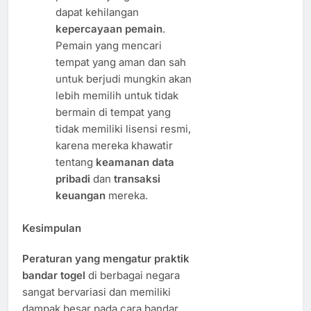
dapat kehilangan
kepercayaan pemain
.
Pemain yang mencari
tempat yang aman dan sah
untuk berjudi mungkin akan
lebih memilih untuk tidak
bermain di tempat yang
tidak memiliki lisensi resmi,
karena mereka khawatir
tentang
keamanan data
pribadi
dan
transaksi
keuangan
mereka.
Kesimpulan
Peraturan yang mengatur praktik
bandar togel
di berbagai negara
sangat bervariasi dan memiliki
dampak besar pada cara bandar