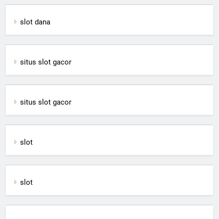
slot dana
situs slot gacor
situs slot gacor
slot
slot