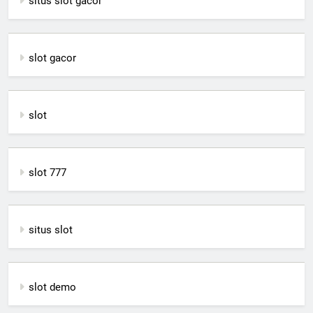
situs slot gacor
slot gacor
slot
slot 777
situs slot
slot demo