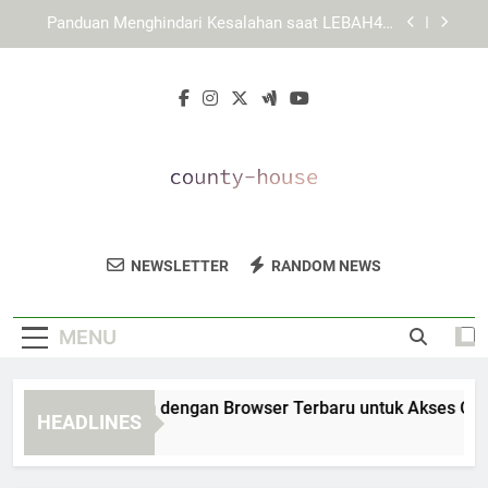
Skip
Login KAYA787 dengan Navigasi Cepat untuk
to
Berbagai Perangkat
content
KAYA787 Login dengan Pengelolaan Akun yang
Lebih Mudah Dipahami
EDWINSLOT Login dengan Browser Terbaru untuk
Akses Optimal dan Lebih Stabil
Panduan Menghindari Kesalahan saat LEBAH4D
Login agar Akses Akun Lebih Teratur
Login KAYA787 dengan Navigasi Cepat untuk
Berbagai Perangkat
County House
Nikmati Kenyamanan Penginapan
KAYA787 Login dengan Pengelolaan Akun yang
NEWSLETTER
RANDOM NEWS
Lebih Mudah Dipahami
Berkualitas Di County House. Tempat Ideal
Untuk Beristirahat.
MENU
WINSLOT Login dengan Browser Terbaru untuk Akses Optimal 
HEADLINES
Weeks Ago