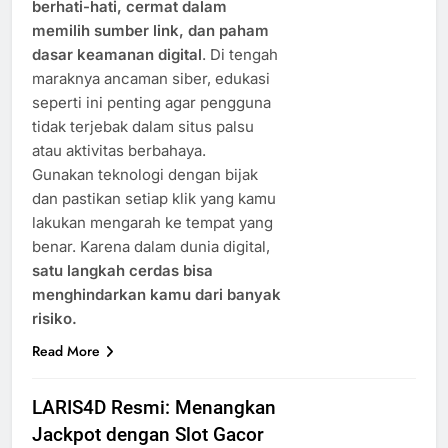
berhati-hati, cermat dalam
memilih sumber link, dan paham
dasar keamanan digital
. Di tengah
maraknya ancaman siber, edukasi
seperti ini penting agar pengguna
tidak terjebak dalam situs palsu
atau aktivitas berbahaya.
Gunakan teknologi dengan bijak
dan pastikan setiap klik yang kamu
lakukan mengarah ke tempat yang
benar. Karena dalam dunia digital,
satu langkah cerdas bisa
menghindarkan kamu dari banyak
risiko.
Read More
LARIS4D Resmi: Menangkan
Jackpot dengan Slot Gacor