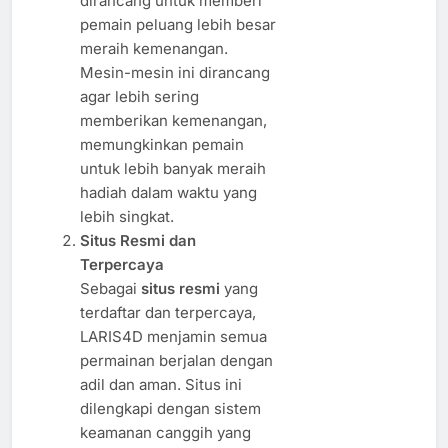
dirancang untuk memberi
pemain peluang lebih besar
meraih kemenangan.
Mesin-mesin ini dirancang
agar lebih sering
memberikan kemenangan,
memungkinkan pemain
untuk lebih banyak meraih
hadiah dalam waktu yang
lebih singkat.
Situs Resmi dan
Terpercaya
Sebagai
situs resmi
yang
terdaftar dan terpercaya,
LARIS4D menjamin semua
permainan berjalan dengan
adil dan aman. Situs ini
dilengkapi dengan sistem
keamanan canggih yang