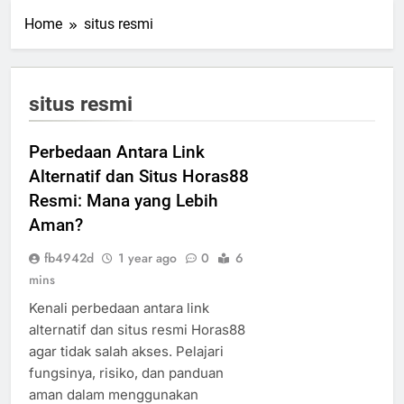
Home
situs resmi
situs resmi
Perbedaan Antara Link
Alternatif dan Situs Horas88
Resmi: Mana yang Lebih
Aman?
fb4942d
1 year ago
0
6
mins
Kenali perbedaan antara link
alternatif dan situs resmi Horas88
agar tidak salah akses. Pelajari
fungsinya, risiko, dan panduan
aman dalam menggunakan