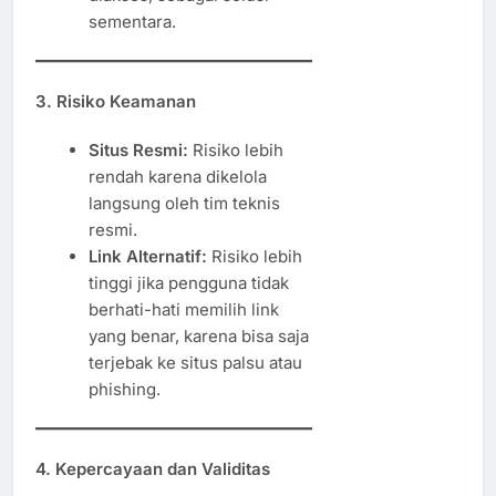
sementara.
3. Risiko Keamanan
Situs Resmi:
Risiko lebih
rendah karena dikelola
langsung oleh tim teknis
resmi.
Link Alternatif:
Risiko lebih
tinggi jika pengguna tidak
berhati-hati memilih link
yang benar, karena bisa saja
terjebak ke situs palsu atau
phishing.
4. Kepercayaan dan Validitas