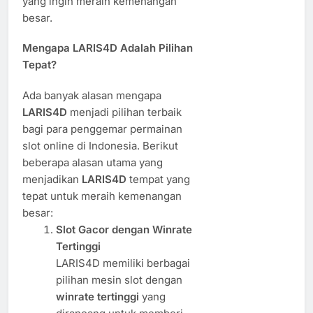
yang ingin meraih kemenangan
besar.
Mengapa LARIS4D Adalah Pilihan
Tepat?
Ada banyak alasan mengapa
LARIS4D
menjadi pilihan terbaik
bagi para penggemar permainan
slot online di Indonesia. Berikut
beberapa alasan utama yang
menjadikan
LARIS4D
tempat yang
tepat untuk meraih kemenangan
besar:
Slot Gacor dengan Winrate
Tertinggi
LARIS4D memiliki berbagai
pilihan mesin slot dengan
winrate tertinggi
yang