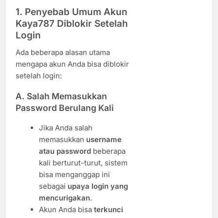
1. Penyebab Umum Akun
Kaya787 Diblokir Setelah
Login
Ada beberapa alasan utama
mengapa akun Anda bisa diblokir
setelah login:
A. Salah Memasukkan
Password Berulang Kali
Jika Anda salah
memasukkan
username
atau password
beberapa
kali berturut-turut, sistem
bisa menganggap ini
sebagai
upaya login yang
mencurigakan
.
Akun Anda bisa
terkunci