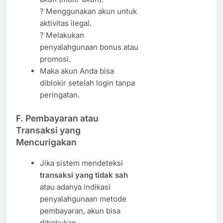
? Menggunakan akun untuk
aktivitas ilegal.
? Melakukan
penyalahgunaan bonus atau
promosi.
Maka akun Anda bisa
diblokir setelah login tanpa
peringatan.
F. Pembayaran atau
Transaksi yang
Mencurigakan
Jika sistem mendeteksi
transaksi yang tidak sah
atau adanya indikasi
penyalahgunaan metode
pembayaran, akun bisa
dibekukan.