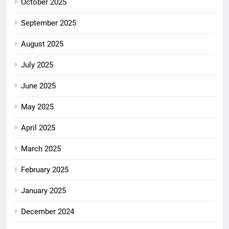
October 2025
September 2025
August 2025
July 2025
June 2025
May 2025
April 2025
March 2025
February 2025
January 2025
December 2024