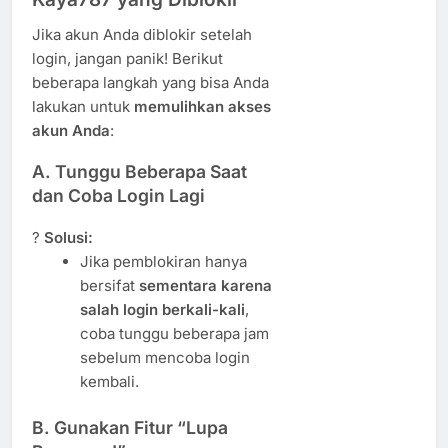
Jika akun Anda diblokir setelah
login, jangan panik! Berikut
beberapa langkah yang bisa Anda
lakukan untuk
memulihkan akses
akun Anda
:
A. Tunggu Beberapa Saat
dan Coba Login Lagi
?
Solusi:
Jika pemblokiran hanya
bersifat
sementara karena
salah login berkali-kali
,
coba tunggu beberapa jam
sebelum mencoba login
kembali.
B. Gunakan Fitur “Lupa