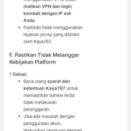
matikan VPN dan login
kembali dengan IP asli
Anda
.
Pastikan tidak menggunakan
layanan proxy yang diblokir
oleh Kaya787.
F. Pastikan Tidak Melanggar
Kebijakan Platform
?
Solusi:
Baca ulang
syarat dan
ketentuan Kaya787
untuk
memastikan bahwa Anda
tidak melakukan
pelanggaran.
Jika ada masalah dengan
penggunaan akun,
diskusikan langsung dengan