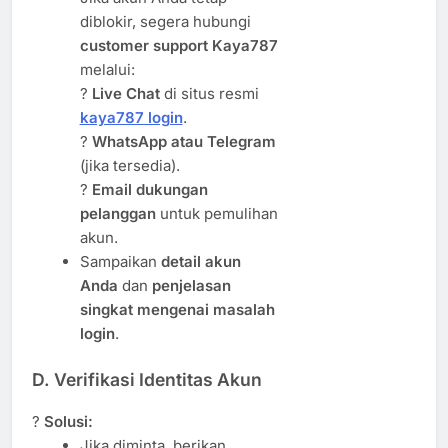
diblokir, segera hubungi
customer support Kaya787
melalui:
?
Live Chat
di situs resmi
kaya787 login
.
?
WhatsApp atau Telegram
(jika tersedia).
?
Email dukungan
pelanggan
untuk pemulihan
akun.
Sampaikan
detail akun
Anda
dan
penjelasan
singkat mengenai masalah
login
.
D. Verifikasi Identitas Akun
?
Solusi:
Jika diminta, berikan