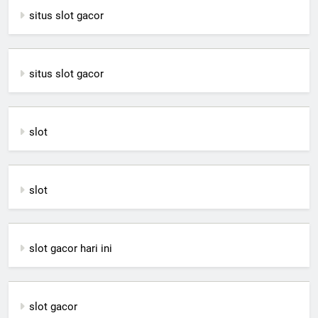
situs slot gacor
situs slot gacor
slot
slot
slot gacor hari ini
slot gacor