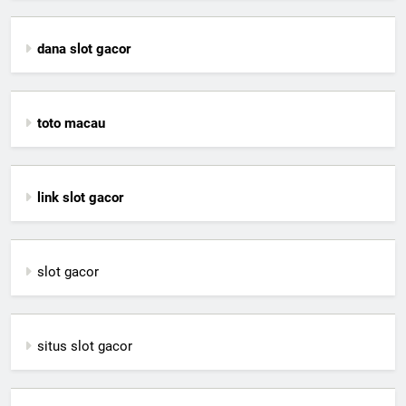
dana slot gacor
toto macau
link slot gacor
slot gacor
situs slot gacor