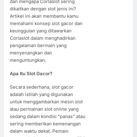
dan mengapa Corlaslot sering
dikaitkan dengan slot jenis ini?
Artikel ini akan membantu kamu
memahami konsep slot gacor dan
keunggulan yang ditawarkan
Corlaslot dalam menghadirkan
pengalaman bermain yang
menyenangkan dan
menguntungkan.
Apa Itu Slot Gacor?
Secara sederhana, slot gacor
adalah istilah yang digunakan
untuk menggambarkan mesin slot
atau permainan slot online yang
sedang dalam kondisi “panas” atau
sering memberikan kemenangan
dalam waktu dekat. Pemain