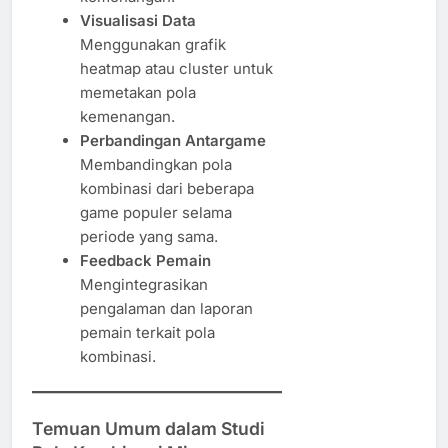
Visualisasi Data
Menggunakan grafik
heatmap atau cluster untuk
memetakan pola
kemenangan.
Perbandingan Antargame
Membandingkan pola
kombinasi dari beberapa
game populer selama
periode yang sama.
Feedback Pemain
Mengintegrasikan
pengalaman dan laporan
pemain terkait pola
kombinasi.
Temuan Umum dalam Studi