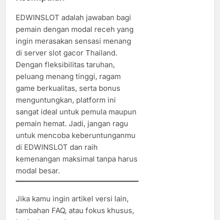
EDWINSLOT adalah jawaban bagi
pemain dengan modal receh yang
ingin merasakan sensasi menang
di server slot gacor Thailand.
Dengan fleksibilitas taruhan,
peluang menang tinggi, ragam
game berkualitas, serta bonus
menguntungkan, platform ini
sangat ideal untuk pemula maupun
pemain hemat. Jadi, jangan ragu
untuk mencoba keberuntunganmu
di EDWINSLOT dan raih
kemenangan maksimal tanpa harus
modal besar.
Jika kamu ingin artikel versi lain,
tambahan FAQ, atau fokus khusus,