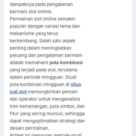
dampaknya pada pengalaman
bermain slot online.
Permainan slot online semakin
populer dengan variasi tema dan
mekanisme yang terus
berkembang. Salah satu aspek
penting dalam meningkatkan
peluang dan pengalaman bermain
adalah memahami
pola kombinasi
yang terjadi pada slot, terutama
dalam periode mingguan. Studi
pola kombinasi mingguan di
situs
judi slot
memungkinkan pemain
dan operator untuk menganalisis
tren kemenangan, pola simbol, dan
fitur yang sering muncul, sehingga
dapat mengoptimalkan strategi dan
desain permainan.
Artikel ini mengulas metode studi