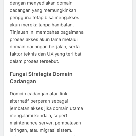
dengan menyediakan domain
cadangan yang memungkinkan
pengguna tetap bisa mengakses
akun mereka tanpa hambatan.
Tinjauan ini membahas bagaimana
proses akses akun lama melalui
domain cadangan berjalan, serta
faktor teknis dan UX yang terlibat
dalam proses tersebut.
Fungsi Strategis Domain
Cadangan
Domain cadangan atau link
alternatif berperan sebagai
jembatan akses jika domain utama
mengalami kendala, seperti
maintenance server, pembatasan
jaringan, atau migrasi sistem.