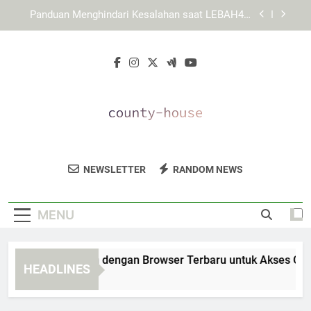
Skip
Login KAYA787 dengan Navigasi Cepat untuk
to
Berbagai Perangkat
content
KAYA787 Login dengan Pengelolaan Akun yang
Lebih Mudah Dipahami
EDWINSLOT Login dengan Browser Terbaru untuk
Akses Optimal dan Lebih Stabil
Panduan Menghindari Kesalahan saat LEBAH4D
Login agar Akses Akun Lebih Teratur
Login KAYA787 dengan Navigasi Cepat untuk
Berbagai Perangkat
County House
Nikmati Kenyamanan Penginapan
KAYA787 Login dengan Pengelolaan Akun yang
NEWSLETTER
RANDOM NEWS
Lebih Mudah Dipahami
Berkualitas Di County House. Tempat Ideal
Untuk Beristirahat.
MENU
WINSLOT Login dengan Browser Terbaru untuk Akses Optimal 
HEADLINES
Weeks Ago