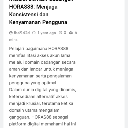
HORAS88: Menjaga
Konsistensi dan
Kenyamanan Pengguna
fb4942d
1 year ago
0
6
mins
Pelajari bagaimana HORAS88
memfasilitasi akses akun lama
melalui domain cadangan secara
aman dan lancar untuk menjaga
kenyamanan serta pengalaman
pengguna yang optimal.
Dalam dunia digital yang dinamis,
ketersediaan alternatif akses
menjadi krusial, terutama ketika
domain utama mengalami
gangguan. HORAS88 sebagai
platform digital memahami hal ini