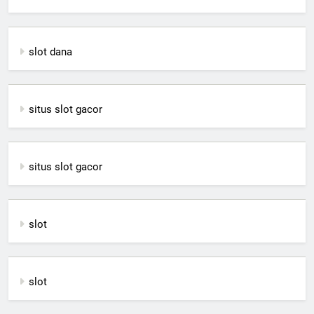
slot dana
situs slot gacor
situs slot gacor
slot
slot