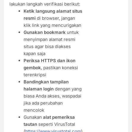
lakukan langkah verifikasi berikut:
Ketik langsung alamat situs
resmi
di browser, jangan
klik link yang mencurigakan
Gunakan bookmark
untuk
menyimpan alamat resmi
situs agar bisa diakses
kapan saja
Periksa HTTPS dan ikon
gembok
, pastikan koneksi
terenkripsi
Bandingkan tampilan
halaman login
dengan yang
biasa Anda akses, waspadai
jika ada perubahan
mencolok
Gunakan
alat pemeriksa
tautan
seperti VirusTotal
(
https://www.virustotal.com
)