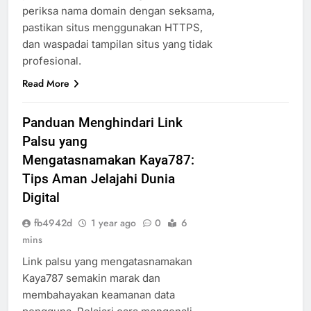
periksa nama domain dengan seksama,
pastikan situs menggunakan HTTPS,
dan waspadai tampilan situs yang tidak
profesional.
Read More
Panduan Menghindari Link
Palsu yang
Mengatasnamakan Kaya787:
Tips Aman Jelajahi Dunia
Digital
fb4942d
1 year ago
0
6
mins
Link palsu yang mengatasnamakan
Kaya787 semakin marak dan
membahayakan keamanan data