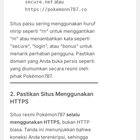
atau
secure.net
https://pokemonn787.co
Situs palsu sering menggunakan huruf
mirip seperti “rn” untuk menggantikan
“m” atau menambahkan kata seperti
“secure”, “login”, atau “bonus” untuk
menarik perhatian pengguna. Pastikan
domain yang Anda buka persis seperti
yang diumumkan secara resmi oleh
pihak Pokémon787.
2. Pastikan Situs Menggunakan
HTTPS
Situs resmi Pokémon787
selalu
menggunakan HTTPS
, bukan HTTP
biasa. Tanda ini menunjukkan bahwa
koneksi Anda terenkripsi, sehingga