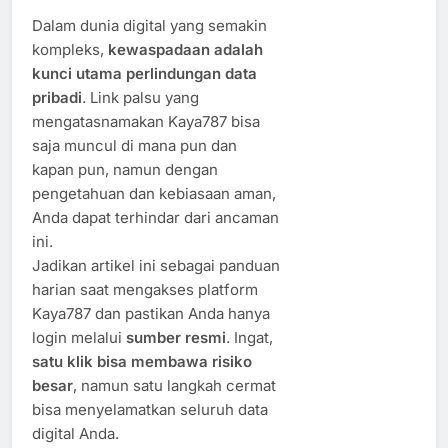
Dalam dunia digital yang semakin
kompleks,
kewaspadaan adalah
kunci utama perlindungan data
pribadi
. Link palsu yang
mengatasnamakan Kaya787 bisa
saja muncul di mana pun dan
kapan pun, namun dengan
pengetahuan dan kebiasaan aman,
Anda dapat terhindar dari ancaman
ini.
Jadikan artikel ini sebagai panduan
harian saat mengakses platform
Kaya787 dan pastikan Anda hanya
login melalui
sumber resmi
. Ingat,
satu klik bisa membawa risiko
besar
, namun satu langkah cermat
bisa menyelamatkan seluruh data
digital Anda.