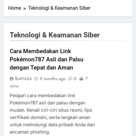
Home
Teknologi & Keamanan Siber
Teknologi & Keamanan Siber
Cara Membedakan Link
Pokémon787 Asli dan Palsu
dengan Tepat dan Aman
fb4942d
9 months ago
0
7
mins
Pelajari cara membedakan link
Pokémon787 asli dan palsu dengan
mudah. Kenali ciri-ciri situs resmi, tips
verifikasi domain, serta langkah aman
untuk melindungi data pribadi Anda dari
ancaman phishing.