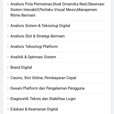
Analisis Pola Permainan,Studi Dinamika Reel,Observasi
Sistem Interaktif,Perilaku Visual Mesin,Manajemen
Ritme Bermain
Analisis Sistem & Teknologi Digital
Analisis Slot & Strategi Bermain
Analisis Teknologi Platform
Analitik & Optimasi Sistem
Brand Digital
Casino, Slot Online, Pembayaran Cepat
Desain Platform dan Pengalaman Pengguna
Diagnostik Teknis dan Stabilitas Login
Edukasi & Keamanan Digital