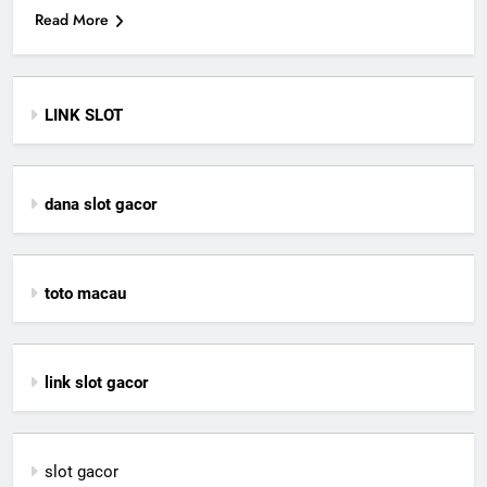
Read More
LINK SLOT
dana slot gacor
toto macau
link slot gacor
slot gacor