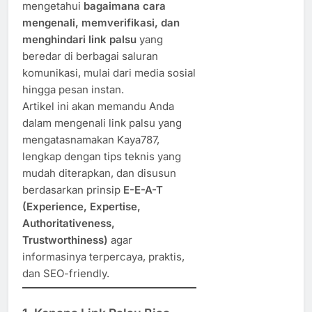
mengetahui
bagaimana cara
mengenali, memverifikasi, dan
menghindari link palsu
yang
beredar di berbagai saluran
komunikasi, mulai dari media sosial
hingga pesan instan.
Artikel ini akan memandu Anda
dalam mengenali link palsu yang
mengatasnamakan Kaya787,
lengkap dengan tips teknis yang
mudah diterapkan, dan disusun
berdasarkan prinsip
E-E-A-T
(Experience, Expertise,
Authoritativeness,
Trustworthiness)
agar
informasinya terpercaya, praktis,
dan SEO-friendly.