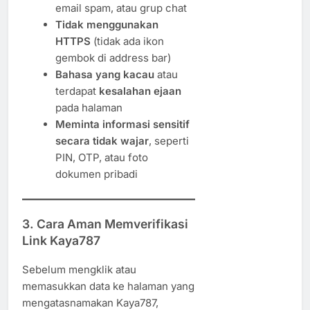
email spam, atau grup chat
Tidak menggunakan
HTTPS
(tidak ada ikon
gembok di address bar)
Bahasa yang kacau
atau
terdapat
kesalahan ejaan
pada halaman
Meminta informasi sensitif
secara tidak wajar
, seperti
PIN, OTP, atau foto
dokumen pribadi
3. Cara Aman Memverifikasi
Link Kaya787
Sebelum mengklik atau
memasukkan data ke halaman yang
mengatasnamakan Kaya787,