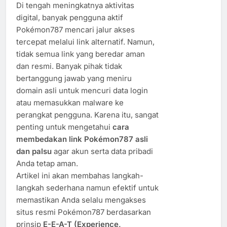
Di tengah meningkatnya aktivitas
digital, banyak pengguna aktif
Pokémon787 mencari jalur akses
tercepat melalui link alternatif. Namun,
tidak semua link yang beredar aman
dan resmi. Banyak pihak tidak
bertanggung jawab yang meniru
domain asli untuk mencuri data login
atau memasukkan malware ke
perangkat pengguna. Karena itu, sangat
penting untuk mengetahui
cara
membedakan link Pokémon787 asli
dan palsu
agar akun serta data pribadi
Anda tetap aman.
Artikel ini akan membahas langkah-
langkah sederhana namun efektif untuk
memastikan Anda selalu mengakses
situs resmi Pokémon787 berdasarkan
prinsip
E-E-A-T (Experience,