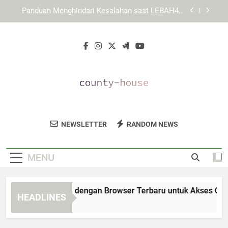
Skip
Login KAYA787 dengan Navigasi Cepat untuk
to
Berbagai Perangkat
content
KAYA787 Login dengan Pengelolaan Akun yang
Lebih Mudah Dipahami
EDWINSLOT Login dengan Browser Terbaru untuk
Akses Optimal dan Lebih Stabil
Panduan Menghindari Kesalahan saat LEBAH4D
Login agar Akses Akun Lebih Teratur
Login KAYA787 dengan Navigasi Cepat untuk
Berbagai Perangkat
County House
Nikmati Kenyamanan Penginapan
KAYA787 Login dengan Pengelolaan Akun yang
NEWSLETTER
RANDOM NEWS
Lebih Mudah Dipahami
Berkualitas Di County House. Tempat Ideal
Untuk Beristirahat.
MENU
WINSLOT Login dengan Browser Terbaru untuk Akses Optimal 
HEADLINES
Weeks Ago