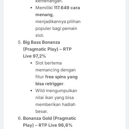
kemenangan.
Memiliki
117.649 cara
menang
,
menjadikannya pilihan
populer bagi pemain
slot.
Big Bass Bonanza
(Pragmatic Play) – RTP
Live 97,2%
Slot bertema
memancing dengan
fitur
free spins yang
bisa retrigger
.
Wild mengumpulkan
nilai ikan yang bisa
memberikan hadiah
besar.
Bonanza Gold (Pragmatic
Play) – RTP Live 96,6%