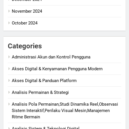
November 2024
October 2024
Categories
Administrasi Akun dan Kontrol Pengguna
Akses Digital & Kenyamanan Pengguna Modern
Akses Digital & Panduan Platform
Analisis Permainan & Strategi
Analisis Pola Permainan,Studi Dinamika Reel,Observasi
Sistem Interaktif,Perilaku Visual Mesin,Manajemen
Ritme Bermain
Analisis Sistem & Teknologi Digital