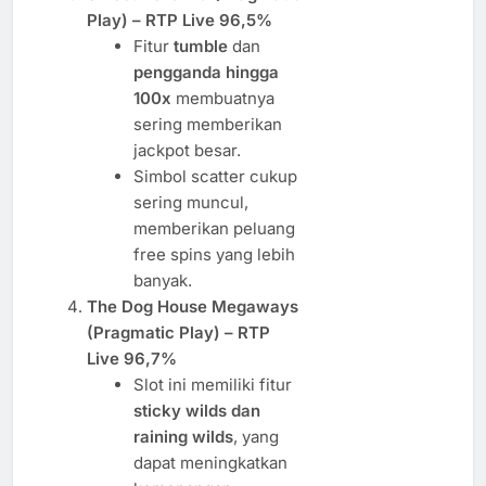
Play) – RTP Live 96,5%
Fitur
tumble
dan
pengganda hingga
100x
membuatnya
sering memberikan
jackpot besar.
Simbol scatter cukup
sering muncul,
memberikan peluang
free spins yang lebih
banyak.
The Dog House Megaways
(Pragmatic Play) – RTP
Live 96,7%
Slot ini memiliki fitur
sticky wilds dan
raining wilds
, yang
dapat meningkatkan