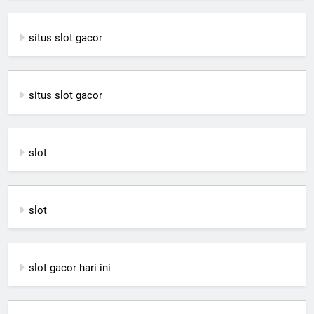
situs slot gacor
situs slot gacor
slot
slot
slot gacor hari ini