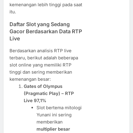
kemenangan lebih tinggi pada saat
itu.
Daftar Slot yang Sedang
Gacor Berdasarkan Data RTP
Live
Berdasarkan analisis RTP live
terbaru, berikut adalah beberapa
slot online yang memiliki RTP
tinggi dan sering memberikan
kemenangan besar:
Gates of Olympus
(Pragmatic Play) – RTP
Live 97,1%
Slot bertema mitologi
Yunani ini sering
memberikan
multiplier besar