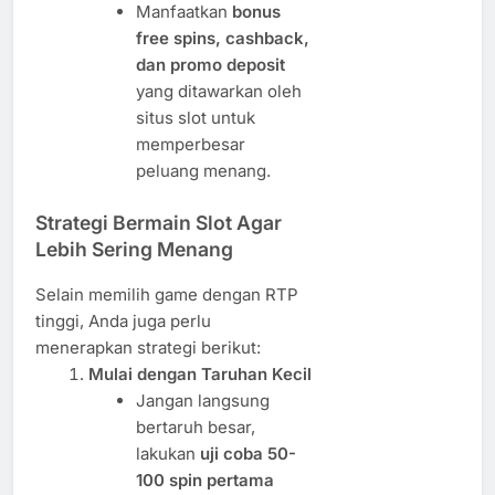
Manfaatkan
bonus
free spins, cashback,
dan promo deposit
yang ditawarkan oleh
situs slot untuk
memperbesar
peluang menang.
Strategi Bermain Slot Agar
Lebih Sering Menang
Selain memilih game dengan RTP
tinggi, Anda juga perlu
menerapkan strategi berikut:
Mulai dengan Taruhan Kecil
Jangan langsung
bertaruh besar,
lakukan
uji coba 50-
100 spin pertama