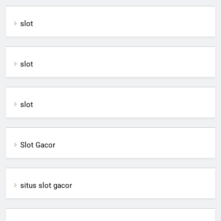
slot
slot
slot
Slot Gacor
situs slot gacor