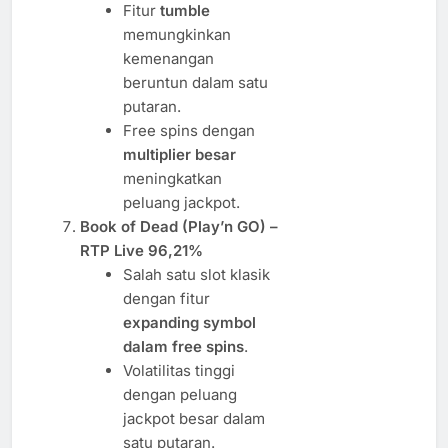
Fitur
tumble
memungkinkan
kemenangan
beruntun dalam satu
putaran.
Free spins dengan
multiplier besar
meningkatkan
peluang jackpot.
Book of Dead (Play’n GO) –
RTP Live 96,21%
Salah satu slot klasik
dengan fitur
expanding symbol
dalam free spins
.
Volatilitas tinggi
dengan peluang
jackpot besar dalam
satu putaran.