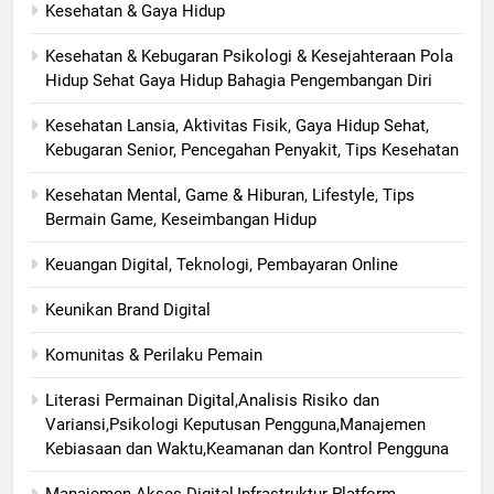
Kesehatan & Gaya Hidup
Kesehatan & Kebugaran Psikologi & Kesejahteraan Pola
Hidup Sehat Gaya Hidup Bahagia Pengembangan Diri
Kesehatan Lansia, Aktivitas Fisik, Gaya Hidup Sehat,
Kebugaran Senior, Pencegahan Penyakit, Tips Kesehatan
Kesehatan Mental, Game & Hiburan, Lifestyle, Tips
Bermain Game, Keseimbangan Hidup
Keuangan Digital, Teknologi, Pembayaran Online
Keunikan Brand Digital
Komunitas & Perilaku Pemain
Literasi Permainan Digital,Analisis Risiko dan
Variansi,Psikologi Keputusan Pengguna,Manajemen
Kebiasaan dan Waktu,Keamanan dan Kontrol Pengguna
Manajemen Akses Digital,Infrastruktur Platform