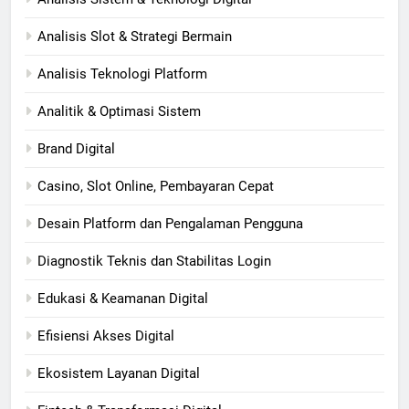
Analisis Slot & Strategi Bermain
Analisis Teknologi Platform
Analitik & Optimasi Sistem
Brand Digital
Casino, Slot Online, Pembayaran Cepat
Desain Platform dan Pengalaman Pengguna
Diagnostik Teknis dan Stabilitas Login
Edukasi & Keamanan Digital
Efisiensi Akses Digital
Ekosistem Layanan Digital