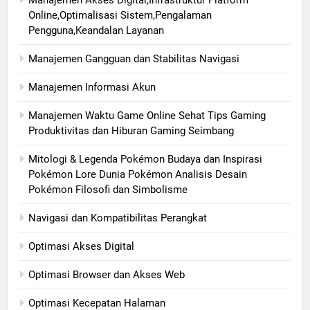
Online,Optimalisasi Sistem,Pengalaman
Pengguna,Keandalan Layanan
Manajemen Gangguan dan Stabilitas Navigasi
Manajemen Informasi Akun
Manajemen Waktu Game Online Sehat Tips Gaming
Produktivitas dan Hiburan Gaming Seimbang
Mitologi & Legenda Pokémon Budaya dan Inspirasi
Pokémon Lore Dunia Pokémon Analisis Desain
Pokémon Filosofi dan Simbolisme
Navigasi dan Kompatibilitas Perangkat
Optimasi Akses Digital
Optimasi Browser dan Akses Web
Optimasi Kecepatan Halaman