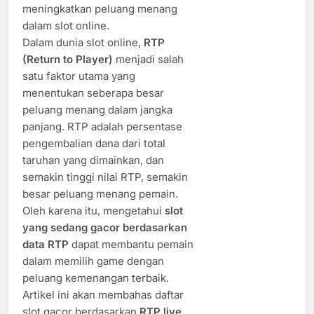
meningkatkan peluang menang
dalam slot online.
Dalam dunia slot online,
RTP
(Return to Player)
menjadi salah
satu faktor utama yang
menentukan seberapa besar
peluang menang dalam jangka
panjang. RTP adalah persentase
pengembalian dana dari total
taruhan yang dimainkan, dan
semakin tinggi nilai RTP, semakin
besar peluang menang pemain.
Oleh karena itu, mengetahui
slot
yang sedang gacor berdasarkan
data RTP
dapat membantu pemain
dalam memilih game dengan
peluang kemenangan terbaik.
Artikel ini akan membahas daftar
slot gacor berdasarkan
RTP live
,