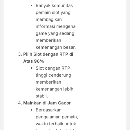
Banyak komunitas
pemain slot yang
membagikan
informasi mengenai
game yang sedang
memberikan
kemenangan besar.
Pilih Slot dengan RTP di
Atas 96%
Slot dengan RTP
tinggi cenderung
memberikan
kemenangan lebih
stabil.
Mainkan di Jam Gacor
Berdasarkan
pengalaman pemain,
waktu terbaik untuk