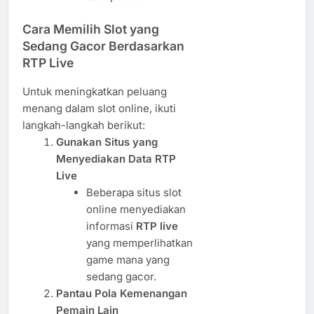
Cara Memilih Slot yang
Sedang Gacor Berdasarkan
RTP Live
Untuk meningkatkan peluang
menang dalam slot online, ikuti
langkah-langkah berikut:
Gunakan Situs yang
Menyediakan Data RTP
Live
Beberapa situs slot
online menyediakan
informasi
RTP live
yang memperlihatkan
game mana yang
sedang gacor.
Pantau Pola Kemenangan
Pemain Lain