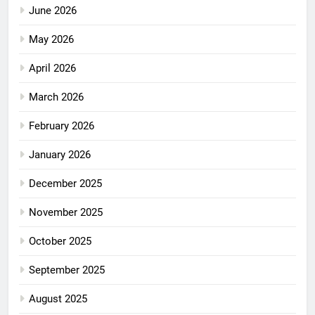
June 2026
May 2026
April 2026
March 2026
February 2026
January 2026
December 2025
November 2025
October 2025
September 2025
August 2025