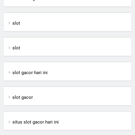
slot
slot
slot gacor hari ini
slot gacor
situs slot gacor hari ini