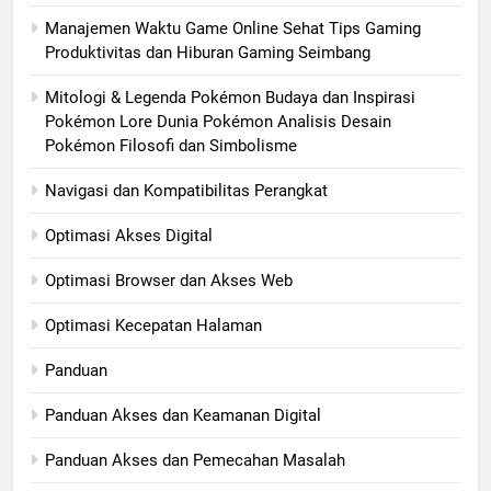
Manajemen Waktu Game Online Sehat Tips Gaming
Produktivitas dan Hiburan Gaming Seimbang
Mitologi & Legenda Pokémon Budaya dan Inspirasi
Pokémon Lore Dunia Pokémon Analisis Desain
Pokémon Filosofi dan Simbolisme
Navigasi dan Kompatibilitas Perangkat
Optimasi Akses Digital
Optimasi Browser dan Akses Web
Optimasi Kecepatan Halaman
Panduan
Panduan Akses dan Keamanan Digital
Panduan Akses dan Pemecahan Masalah