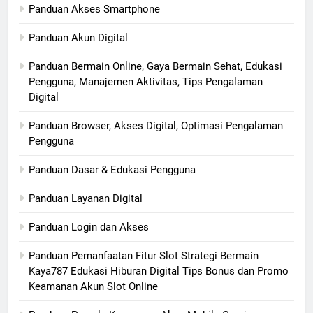
Panduan Akses Smartphone
Panduan Akun Digital
Panduan Bermain Online, Gaya Bermain Sehat, Edukasi
Pengguna, Manajemen Aktivitas, Tips Pengalaman
Digital
Panduan Browser, Akses Digital, Optimasi Pengalaman
Pengguna
Panduan Dasar & Edukasi Pengguna
Panduan Layanan Digital
Panduan Login dan Akses
Panduan Pemanfaatan Fitur Slot Strategi Bermain
Kaya787 Edukasi Hiburan Digital Tips Bonus dan Promo
Keamanan Akun Slot Online