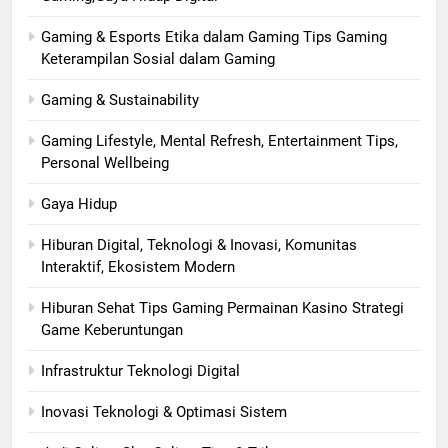
Gaming & Esports Etika dalam Gaming Tips Gaming
Keterampilan Sosial dalam Gaming
Gaming & Sustainability
Gaming Lifestyle, Mental Refresh, Entertainment Tips,
Personal Wellbeing
Gaya Hidup
Hiburan Digital, Teknologi & Inovasi, Komunitas
Interaktif, Ekosistem Modern
Hiburan Sehat Tips Gaming Permainan Kasino Strategi
Game Keberuntungan
Infrastruktur Teknologi Digital
Inovasi Teknologi & Optimasi Sistem