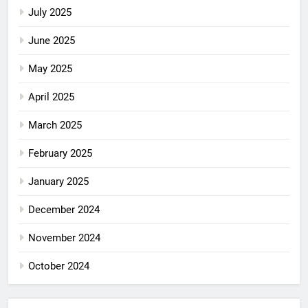
July 2025
June 2025
May 2025
April 2025
March 2025
February 2025
January 2025
December 2024
November 2024
October 2024