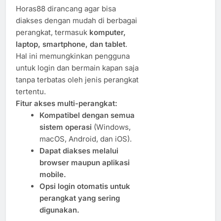
Horas88 dirancang agar bisa
diakses dengan mudah di berbagai
perangkat, termasuk
komputer,
laptop, smartphone, dan tablet
.
Hal ini memungkinkan pengguna
untuk login dan bermain kapan saja
tanpa terbatas oleh jenis perangkat
tertentu.
Fitur akses multi-perangkat:
Kompatibel dengan semua
sistem operasi
(Windows,
macOS, Android, dan iOS).
Dapat diakses melalui
browser maupun aplikasi
mobile.
Opsi login otomatis untuk
perangkat yang sering
digunakan.