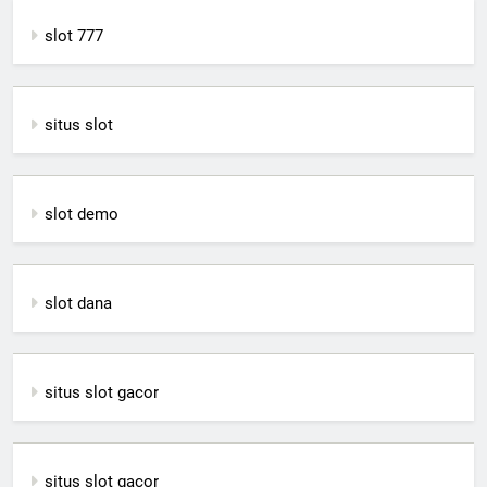
slot 777
situs slot
slot demo
slot dana
situs slot gacor
situs slot gacor