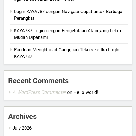
Login KAYA787 dengan Navigasi Cepat untuk Berbagai
Perangkat
KAYA787 Login dengan Pengelolaan Akun yang Lebih
Mudah Dipahami
Panduan Menghindari Gangguan Teknis ketika Login
KAYA787
Recent Comments
A WordPress Commenter
on
Hello world!
Archives
July 2026