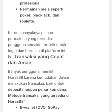
profesional.
Permainan meja seperti
poker, blackjack, dan
roulette.
Karena banyaknya pilihan
permainan yang tersedia,
pengguna semakin tertarik untuk
login dan bermain di platform ini.
5. Transaksi yang Cepat
dan Aman
Banyak pengguna memilih
Horas88 karena kemudahan dalam
melakukan transaksi, baik untuk
deposit maupun penarikan dana
.
Metode transaksi yang tersedia di
Horas88:
E-wallet (OVO, GoPay,