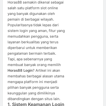
Horas88 semakin dikenal sebagai
salah satu platform slot online
yang banyak digunakan oleh
pemain di berbagai wilayah.
Popularitasnya tidak lepas dari
sistem login yang aman, fitur yang
memudahkan pengguna, serta
layanan berkualitas yang terus
diperbarui untuk memberikan
pengalaman bermain terbaik.
Tapi, apa sebenarnya yang
membuat banyak orang memilih
Horas88 Login
? Artikel ini akan
membahas berbagai alasan utama
mengapa platform ini menjadi
pilihan banyak pengguna serta
keunggulan yang dimilikinya
dibandingkan dengan situs lain.
1. Sistem Keamanan Login