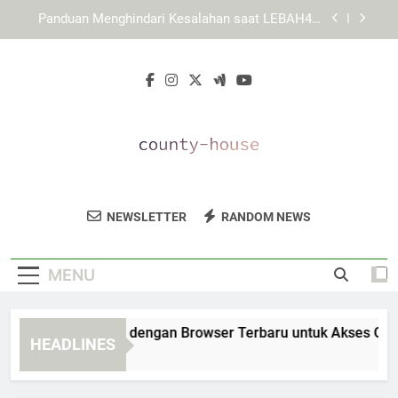
Skip
Login KAYA787 dengan Navigasi Cepat untuk
to
Berbagai Perangkat
content
KAYA787 Login dengan Pengelolaan Akun yang
Lebih Mudah Dipahami
EDWINSLOT Login dengan Browser Terbaru untuk
Akses Optimal dan Lebih Stabil
Panduan Menghindari Kesalahan saat LEBAH4D
Login agar Akses Akun Lebih Teratur
Login KAYA787 dengan Navigasi Cepat untuk
Berbagai Perangkat
County House
Nikmati Kenyamanan Penginapan
KAYA787 Login dengan Pengelolaan Akun yang
NEWSLETTER
RANDOM NEWS
Lebih Mudah Dipahami
Berkualitas Di County House. Tempat Ideal
Untuk Beristirahat.
MENU
DWINSLOT Login dengan Browser Terbaru untuk Akses Optimal
HEADLINES
 Weeks Ago