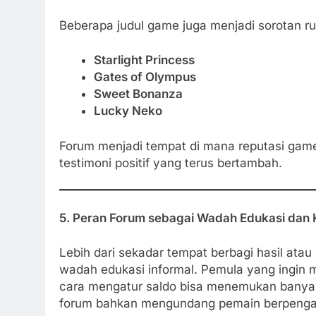
Beberapa judul game juga menjadi sorotan rut
Starlight Princess
Gates of Olympus
Sweet Bonanza
Lucky Neko
Forum menjadi tempat di mana reputasi game 
testimoni positif yang terus bertambah.
5. Peran Forum sebagai Wadah Edukasi dan
Lebih dari sekadar tempat berbagi hasil atau s
wadah edukasi informal. Pemula yang ingin m
cara mengatur saldo bisa menemukan banyak
forum bahkan mengundang pemain berpenga