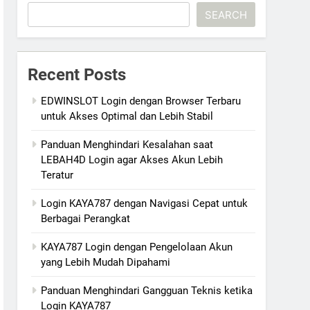
SEARCH
Recent Posts
EDWINSLOT Login dengan Browser Terbaru
untuk Akses Optimal dan Lebih Stabil
Panduan Menghindari Kesalahan saat
LEBAH4D Login agar Akses Akun Lebih
Teratur
Login KAYA787 dengan Navigasi Cepat untuk
Berbagai Perangkat
KAYA787 Login dengan Pengelolaan Akun
yang Lebih Mudah Dipahami
Panduan Menghindari Gangguan Teknis ketika
Login KAYA787