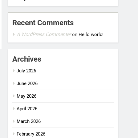
Recent Comments
A WordPress Commenter
on
Hello world!
Archives
July 2026
June 2026
May 2026
April 2026
March 2026
February 2026