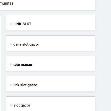
omunitas
LINK SLOT
dana slot gacor
toto macau
link slot gacor
slot gacor