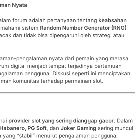
aman Nyata
dalam forum adalah pertanyaan tentang
keabsahan
emahami sistem
Random Number Generator (RNG)
ak dan tidak bisa dipengaruhi oleh strategi atau
ngalaman-pengalaman nyata dari pemain yang merasa
um digital menjadi tempat terjadinya pertemuan
pengalaman pengguna. Diskusi seperti ini menciptakan
an komunitas terhadap permainan slot.
enai
provider slot yang sering dianggap gacor
. Dalam
 Habanero, PG Soft
, dan
Joker Gaming
sering muncul
n yang “stabil” menurut pengalaman pengguna.