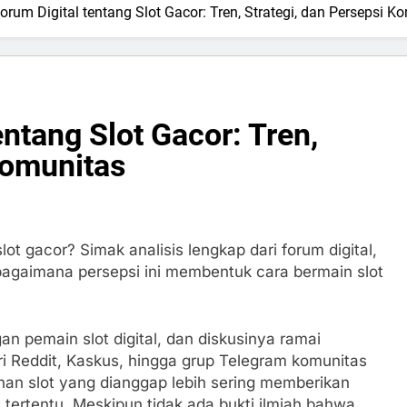
Forum Digital tentang Slot Gacor: Tren, Strategi, dan Persepsi K
entang Slot Gacor: Tren,
Komunitas
ot gacor? Simak analisis lengkap dari forum digital,
 bagaimana persepsi ini membentuk cara bermain slot
an pemain slot digital, dan diskusinya ramai
ri Reddit, Kaskus, hingga grup Telegram komunitas
inan slot yang dianggap lebih sering memberikan
ertentu. Meskipun tidak ada bukti ilmiah bahwa