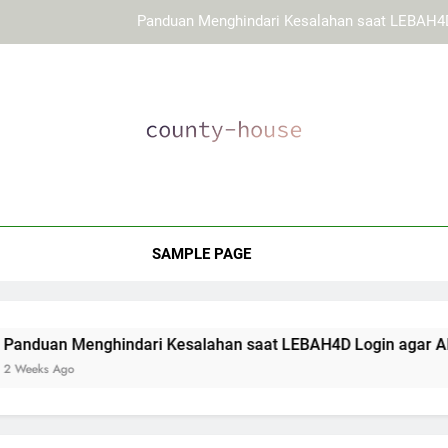
Panduan Menghindari Kesalahan saat LEBAH4D
Login KAYA787 dengan Nav
KAYA787 Login dengan Pengelo
EDWINSLOT Login dengan Browser Terbaru 
nty House
Panduan Menghindari Kesalahan saat LEBAH4D
nyamanan Penginapan Berkualitas Di County House. Tempat Ide
Login KAYA787 dengan Nav
SAMPLE PAGE
KAYA787 Login dengan Pengelo
nghindari Kesalahan saat LEBAH4D Login agar Akses Akun Le