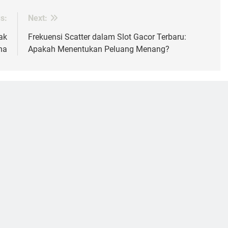
s:
Next:
ak
Frekuensi Scatter dalam Slot Gacor Terbaru:
na
Apakah Menentukan Peluang Menang?