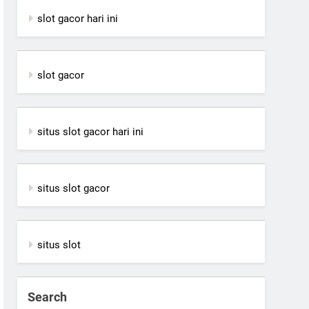
slot gacor hari ini
slot gacor
situs slot gacor hari ini
situs slot gacor
situs slot
Search