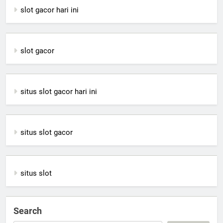
slot gacor hari ini
slot gacor
situs slot gacor hari ini
situs slot gacor
situs slot
Search