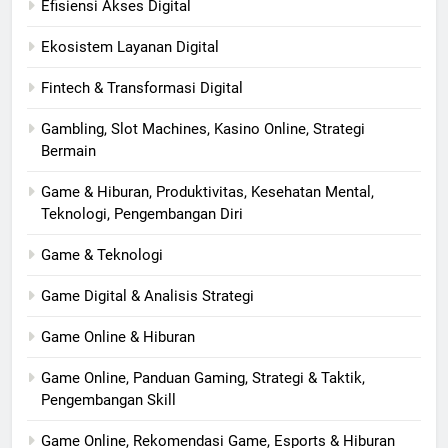
Efisiensi Akses Digital
Ekosistem Layanan Digital
Fintech & Transformasi Digital
Gambling, Slot Machines, Kasino Online, Strategi
Bermain
Game & Hiburan, Produktivitas, Kesehatan Mental,
Teknologi, Pengembangan Diri
Game & Teknologi
Game Digital & Analisis Strategi
Game Online & Hiburan
Game Online, Panduan Gaming, Strategi & Taktik,
Pengembangan Skill
Game Online, Rekomendasi Game, Esports & Hiburan