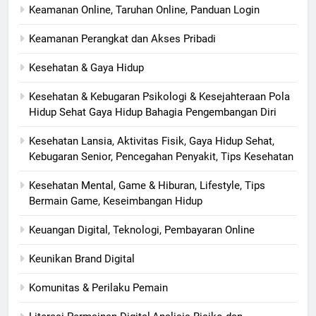
Keamanan Online, Taruhan Online, Panduan Login
Keamanan Perangkat dan Akses Pribadi
Kesehatan & Gaya Hidup
Kesehatan & Kebugaran Psikologi & Kesejahteraan Pola
Hidup Sehat Gaya Hidup Bahagia Pengembangan Diri
Kesehatan Lansia, Aktivitas Fisik, Gaya Hidup Sehat,
Kebugaran Senior, Pencegahan Penyakit, Tips Kesehatan
Kesehatan Mental, Game & Hiburan, Lifestyle, Tips
Bermain Game, Keseimbangan Hidup
Keuangan Digital, Teknologi, Pembayaran Online
Keunikan Brand Digital
Komunitas & Perilaku Pemain