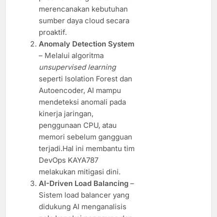
merencanakan kebutuhan
sumber daya cloud secara
proaktif.
Anomaly Detection System
– Melalui algoritma
unsupervised learning
seperti Isolation Forest dan
Autoencoder, AI mampu
mendeteksi anomali pada
kinerja jaringan,
penggunaan CPU, atau
memori sebelum gangguan
terjadi.Hal ini membantu tim
DevOps KAYA787
melakukan mitigasi dini.
AI-Driven Load Balancing
–
Sistem load balancer yang
didukung AI menganalisis