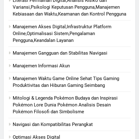
Literasi Permainan Digital,Analisis Risiko dan
Variansi,Psikologi Keputusan Pengguna,Manajemen
Kebiasaan dan Waktu,Keamanan dan Kontrol Pengguna
Manajemen Akses Digital,Infrastruktur Platform
Online,Optimalisasi Sistem,Pengalaman
Pengguna,Keandalan Layanan
Manajemen Gangguan dan Stabilitas Navigasi
Manajemen Informasi Akun
Manajemen Waktu Game Online Sehat Tips Gaming
Produktivitas dan Hiburan Gaming Seimbang
Mitologi & Legenda Pokémon Budaya dan Inspirasi
Pokémon Lore Dunia Pokémon Analisis Desain
Pokémon Filosofi dan Simbolisme
Navigasi dan Kompatibilitas Perangkat
Optimasi Akses Digital