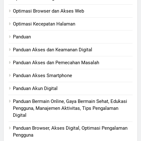
Optimasi Browser dan Akses Web
Optimasi Kecepatan Halaman
Panduan
Panduan Akses dan Keamanan Digital
Panduan Akses dan Pemecahan Masalah
Panduan Akses Smartphone
Panduan Akun Digital
Panduan Bermain Online, Gaya Bermain Sehat, Edukasi
Pengguna, Manajemen Aktivitas, Tips Pengalaman
Digital
Panduan Browser, Akses Digital, Optimasi Pengalaman
Pengguna