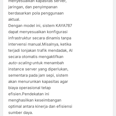
menyesuaikan kapasitas server,
jaringan, dan penyimpanan
berdasarkan pola penggunaan
aktual.
Dengan model ini, sistem KAYA787
dapat menyesuaikan konfigurasi
infrastruktur secara dinamis tanpa
intervensi manual.Misalnya, ketika
terjadi lonjakan trafik mendadak, AI
secara otomatis mengaktifkan
auto-scaling
untuk menambah
instance server yang diperlukan,
sementara pada jam sepi, sistem
akan menurunkan kapasitas agar
biaya operasional tetap
efisien.Pendekatan ini
menghasilkan keseimbangan
optimal antara kinerja dan efisiensi
sumber daya.