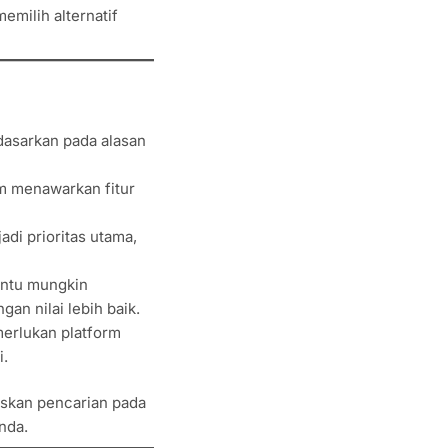
emilih alternatif
idasarkan pada alasan
m menawarkan fitur
i prioritas utama,
tentu mungkin
an nilai lebih baik.
rlukan platform
i.
skan pencarian pada
nda.