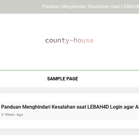
Panduan Menghindari Kesalahan saat LEBAH4D
Login KAYA787 dengan Nav
KAYA787 Login dengan Pengelo
EDWINSLOT Login dengan Browser Terbaru 
nty House
Panduan Menghindari Kesalahan saat LEBAH4D
nyamanan Penginapan Berkualitas Di County House. Tempat Ide
Login KAYA787 dengan Nav
SAMPLE PAGE
KAYA787 Login dengan Pengelo
nghindari Kesalahan saat LEBAH4D Login agar Akses Akun Le