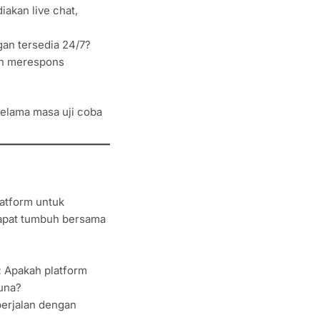
akan live chat,
an tersedia 24/7?
an merespons
lama masa uji coba
atform untuk
dapat tumbuh bersama
:
Apakah platform
una?
erjalan dengan