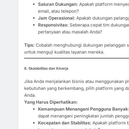
Saluran Dukungan:
Apakah platform menyedi
email, atau telepon?
Jam Operasional:
Apakah dukungan pelangg
Responsivitas:
Seberapa cepat tim dukung
pertanyaan atau masalah Anda?
Tips:
Cobalah menghubungi dukungan pelanggan se
untuk menguji kualitas layanan mereka.
6. Skalabilitas dan Kinerja
Jika Anda menjalankan bisnis atau menggunakan pl
kebutuhan yang berkembang, pilih platform yang 
Anda.
Yang Harus Diperhatikan:
Kemampuan Menangani Pengguna Banyak
dapat menangani peningkatan jumlah pengg
Kecepatan dan Stabilitas:
Apakah platform b