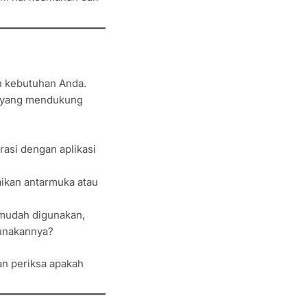
n kebutuhan Anda.
as yang mendukung
asi dengan aplikasi
kan antarmuka atau
mudah digunakan,
gunakannya?
an periksa apakah