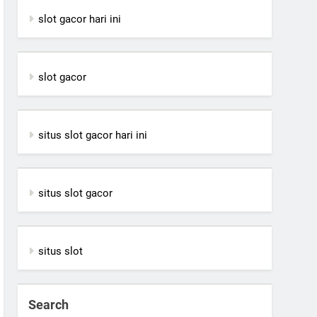
slot gacor hari ini
slot gacor
situs slot gacor hari ini
situs slot gacor
situs slot
Search