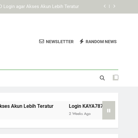
 Login agar Akses Akun Lebih Teratur
igasi Cepat untuk Berbagai Perangkat
laan Akun yang Lebih Mudah Dipahami
NEWSLETTER
RANDOM NEWS
untuk Akses Optimal dan Lebih Stabil
 Login agar Akses Akun Lebih Teratur
al Untuk Beristirahat.
igasi Cepat untuk Berbagai Perangkat
laan Akun yang Lebih Mudah Dipahami
bih Teratur
Login KAYA787 dengan Navigasi Cepat unt
2 Weeks Ago