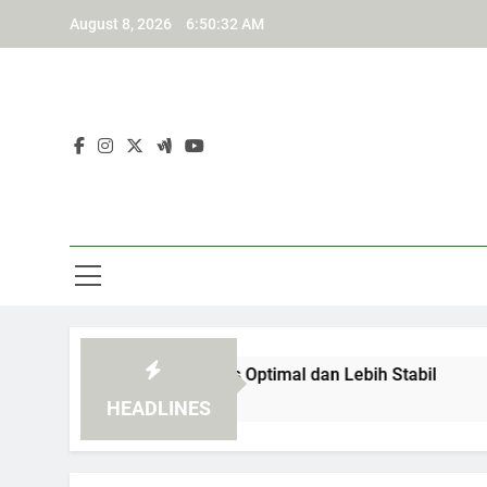
Skip
August 8, 2026
6:50:33 AM
to
content
Cou
Nikmati Ke
aru untuk Akses Optimal dan Lebih Stabil
Panduan Me
2 Weeks Ago
HEADLINES