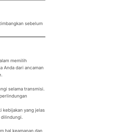
ertimbangkan sebelum
dalam memilih
ata Anda dari ancaman
e.
ngi selama transmisi.
perlindungan
i kebijakan yang jelas
dilindungi.
lam hal keamanan dan