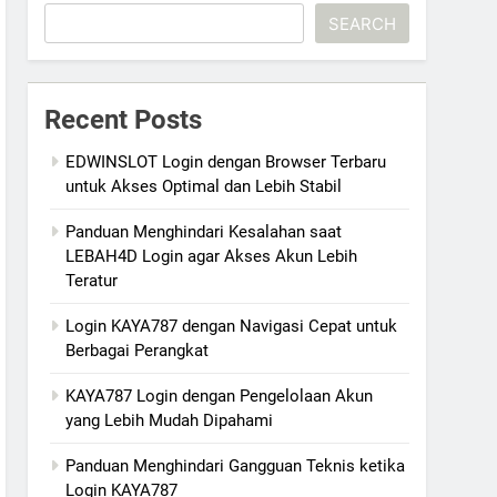
SEARCH
Recent Posts
EDWINSLOT Login dengan Browser Terbaru
untuk Akses Optimal dan Lebih Stabil
Panduan Menghindari Kesalahan saat
LEBAH4D Login agar Akses Akun Lebih
Teratur
Login KAYA787 dengan Navigasi Cepat untuk
Berbagai Perangkat
KAYA787 Login dengan Pengelolaan Akun
yang Lebih Mudah Dipahami
Panduan Menghindari Gangguan Teknis ketika
Login KAYA787