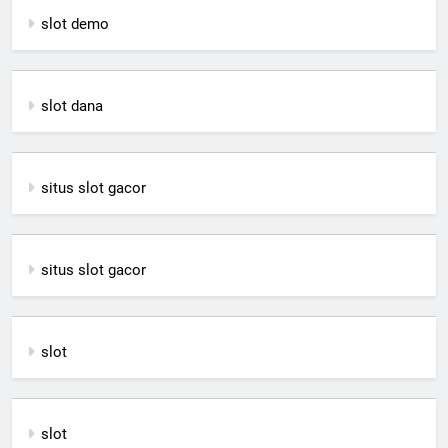
slot demo
slot dana
situs slot gacor
situs slot gacor
slot
slot