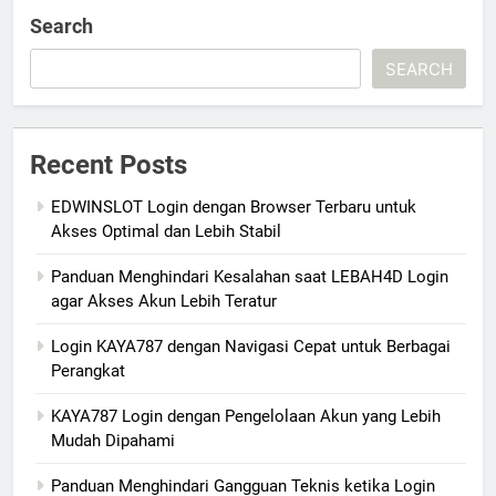
Search
SEARCH
Recent Posts
EDWINSLOT Login dengan Browser Terbaru untuk
Akses Optimal dan Lebih Stabil
Panduan Menghindari Kesalahan saat LEBAH4D Login
agar Akses Akun Lebih Teratur
Login KAYA787 dengan Navigasi Cepat untuk Berbagai
Perangkat
KAYA787 Login dengan Pengelolaan Akun yang Lebih
Mudah Dipahami
Panduan Menghindari Gangguan Teknis ketika Login