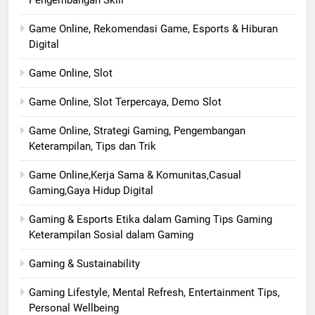
Pengembangan Skill
Game Online, Rekomendasi Game, Esports & Hiburan
Digital
Game Online, Slot
Game Online, Slot Terpercaya, Demo Slot
Game Online, Strategi Gaming, Pengembangan
Keterampilan, Tips dan Trik
Game Online,Kerja Sama & Komunitas,Casual
Gaming,Gaya Hidup Digital
Gaming & Esports Etika dalam Gaming Tips Gaming
Keterampilan Sosial dalam Gaming
Gaming & Sustainability
Gaming Lifestyle, Mental Refresh, Entertainment Tips,
Personal Wellbeing