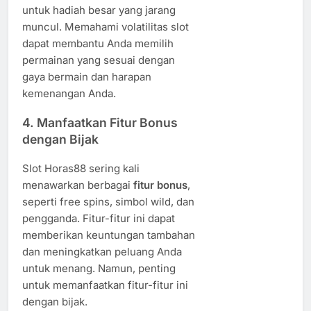
untuk hadiah besar yang jarang
muncul. Memahami volatilitas slot
dapat membantu Anda memilih
permainan yang sesuai dengan
gaya bermain dan harapan
kemenangan Anda.
4. Manfaatkan Fitur Bonus
dengan Bijak
Slot Horas88 sering kali
menawarkan berbagai
fitur bonus
,
seperti free spins, simbol wild, dan
pengganda. Fitur-fitur ini dapat
memberikan keuntungan tambahan
dan meningkatkan peluang Anda
untuk menang. Namun, penting
untuk memanfaatkan fitur-fitur ini
dengan bijak.