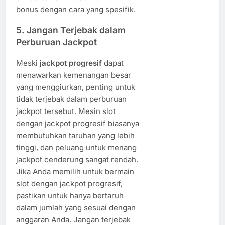
bonus dengan cara yang spesifik.
5. Jangan Terjebak dalam
Perburuan Jackpot
Meski
jackpot progresif
dapat
menawarkan kemenangan besar
yang menggiurkan, penting untuk
tidak terjebak dalam perburuan
jackpot tersebut. Mesin slot
dengan jackpot progresif biasanya
membutuhkan taruhan yang lebih
tinggi, dan peluang untuk menang
jackpot cenderung sangat rendah.
Jika Anda memilih untuk bermain
slot dengan jackpot progresif,
pastikan untuk hanya bertaruh
dalam jumlah yang sesuai dengan
anggaran Anda. Jangan terjebak