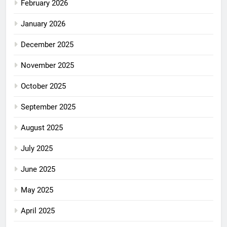
February 2026
January 2026
December 2025
November 2025
October 2025
September 2025
August 2025
July 2025
June 2025
May 2025
April 2025