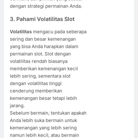
dengan strategi permainan Anda.
3. Pahami Volatilitas Slot
Volatilitas
mengacu pada seberapa
sering dan besar kemenangan
yang bisa Anda harapkan dalam
permainan slot. Slot dengan
volatilitas rendah biasanya
memberikan kemenangan kecil
lebih sering, sementara slot
dengan volatilitas tinggi
cenderung memberikan
kemenangan besar tetapi lebih
jarang.
Sebelum bermain, tentukan apakah
Anda lebih suka bermain untuk
kemenangan yang lebih sering
namun lebih kecil, atau bermain