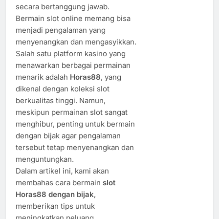
secara bertanggung jawab.
Bermain slot online memang bisa
menjadi pengalaman yang
menyenangkan dan mengasyikkan.
Salah satu platform kasino yang
menawarkan berbagai permainan
menarik adalah
Horas88
, yang
dikenal dengan koleksi slot
berkualitas tinggi. Namun,
meskipun permainan slot sangat
menghibur, penting untuk bermain
dengan bijak agar pengalaman
tersebut tetap menyenangkan dan
menguntungkan.
Dalam artikel ini, kami akan
membahas cara bermain
slot
Horas88 dengan bijak
,
memberikan tips untuk
meningkatkan peluang