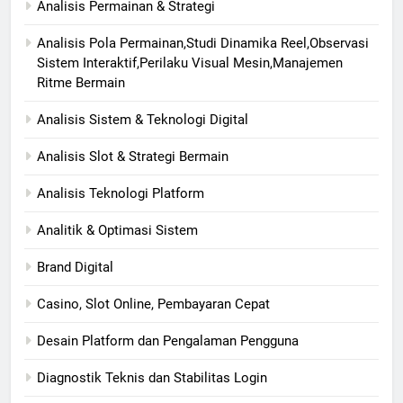
Analisis Permainan & Strategi
Analisis Pola Permainan,Studi Dinamika Reel,Observasi
Sistem Interaktif,Perilaku Visual Mesin,Manajemen
Ritme Bermain
Analisis Sistem & Teknologi Digital
Analisis Slot & Strategi Bermain
Analisis Teknologi Platform
Analitik & Optimasi Sistem
Brand Digital
Casino, Slot Online, Pembayaran Cepat
Desain Platform dan Pengalaman Pengguna
Diagnostik Teknis dan Stabilitas Login