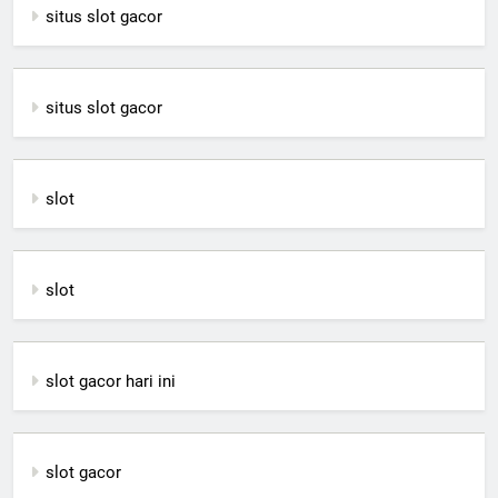
situs slot gacor
situs slot gacor
slot
slot
slot gacor hari ini
slot gacor