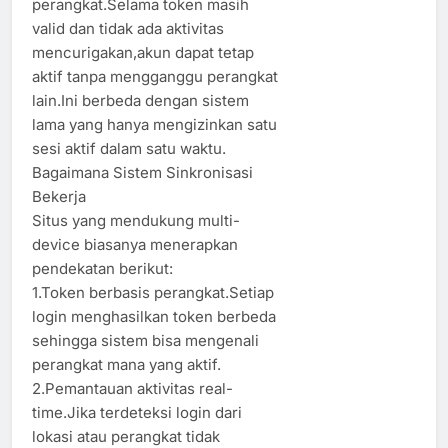
perangkat.Selama token masih
valid dan tidak ada aktivitas
mencurigakan,akun dapat tetap
aktif tanpa mengganggu perangkat
lain.Ini berbeda dengan sistem
lama yang hanya mengizinkan satu
sesi aktif dalam satu waktu.
Bagaimana Sistem Sinkronisasi
Bekerja
Situs yang mendukung multi-
device biasanya menerapkan
pendekatan berikut:
1.Token berbasis perangkat.Setiap
login menghasilkan token berbeda
sehingga sistem bisa mengenali
perangkat mana yang aktif.
2.Pemantauan aktivitas real-
time.Jika terdeteksi login dari
lokasi atau perangkat tidak