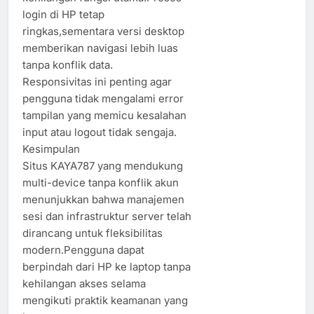
login di HP tetap
ringkas,sementara versi desktop
memberikan navigasi lebih luas
tanpa konflik data.
Responsivitas ini penting agar
pengguna tidak mengalami error
tampilan yang memicu kesalahan
input atau logout tidak sengaja.
Kesimpulan
Situs KAYA787 yang mendukung
multi-device tanpa konflik akun
menunjukkan bahwa manajemen
sesi dan infrastruktur server telah
dirancang untuk fleksibilitas
modern.Pengguna dapat
berpindah dari HP ke laptop tanpa
kehilangan akses selama
mengikuti praktik keamanan yang