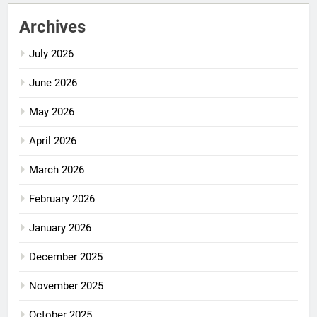
Archives
July 2026
June 2026
May 2026
April 2026
March 2026
February 2026
January 2026
December 2025
November 2025
October 2025