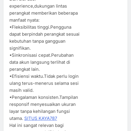
experience,dukungan lintas
perangkat memberikan beberapa
manfaat nyata:
•Fleksibilitas tinggi.Pengguna
dapat berpindah perangkat sesuai
kebutuhan tanpa gangguan
signifikan.
•Sinkronisasi cepat.Perubahan
data akun langsung terlihat di
perangkat lain.
•Efisiensi waktu.Tidak perlu login
ulang terus-menerus selama sesi
masih valid.
•Pengalaman konsisten.Tampilan
responsif menyesuaikan ukuran
layar tanpa kehilangan fungsi
utama.
SITUS KAYA787
Hal ini sangat relevan bagi