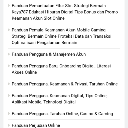
Panduan Pemanfaatan Fitur Slot Strategi Bermain
Kaya787 Edukasi Hiburan Digital Tips Bonus dan Promo
Keamanan Akun Slot Online
Panduan Pemula Keamanan Akun Mobile Gaming
Strategi Bermain Online Proteksi Data dan Transaksi
Optimalisasi Pengalaman Bermain
Panduan Pengguna & Manajemen Akun
Panduan Pengguna Baru, Onboarding Digital, Literasi
Akses Online
Panduan Pengguna, Keamanan & Privasi, Taruhan Online
Panduan Pengguna, Keamanan Digital, Tips Online,
Aplikasi Mobile, Teknologi Digital
Panduan Pengguna, Taruhan Online, Casino & Gaming
Panduan Perjudian Online