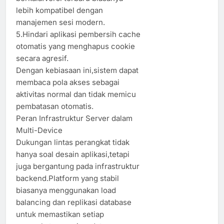
lebih kompatibel dengan
manajemen sesi modern.
5.Hindari aplikasi pembersih cache
otomatis yang menghapus cookie
secara agresif.
Dengan kebiasaan ini,sistem dapat
membaca pola akses sebagai
aktivitas normal dan tidak memicu
pembatasan otomatis.
Peran Infrastruktur Server dalam
Multi-Device
Dukungan lintas perangkat tidak
hanya soal desain aplikasi,tetapi
juga bergantung pada infrastruktur
backend.Platform yang stabil
biasanya menggunakan load
balancing dan replikasi database
untuk memastikan setiap