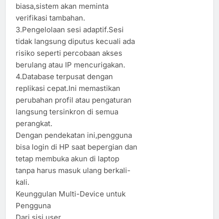
biasa,sistem akan meminta
verifikasi tambahan.
3.Pengelolaan sesi adaptif.Sesi
tidak langsung diputus kecuali ada
risiko seperti percobaan akses
berulang atau IP mencurigakan.
4.Database terpusat dengan
replikasi cepat.Ini memastikan
perubahan profil atau pengaturan
langsung tersinkron di semua
perangkat.
Dengan pendekatan ini,pengguna
bisa login di HP saat bepergian dan
tetap membuka akun di laptop
tanpa harus masuk ulang berkali-
kali.
Keunggulan Multi-Device untuk
Pengguna
Dari sisi user