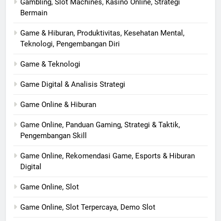
Gambling, Slot Machines, Kasino Online, Strategi
Bermain
Game & Hiburan, Produktivitas, Kesehatan Mental,
Teknologi, Pengembangan Diri
Game & Teknologi
Game Digital & Analisis Strategi
Game Online & Hiburan
Game Online, Panduan Gaming, Strategi & Taktik,
Pengembangan Skill
Game Online, Rekomendasi Game, Esports & Hiburan
Digital
Game Online, Slot
Game Online, Slot Terpercaya, Demo Slot