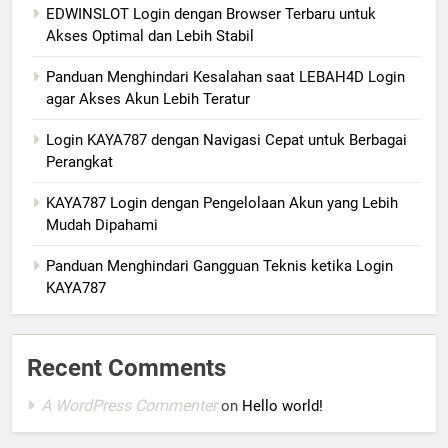
EDWINSLOT Login dengan Browser Terbaru untuk
Akses Optimal dan Lebih Stabil
Panduan Menghindari Kesalahan saat LEBAH4D Login
agar Akses Akun Lebih Teratur
Login KAYA787 dengan Navigasi Cepat untuk Berbagai
Perangkat
KAYA787 Login dengan Pengelolaan Akun yang Lebih
Mudah Dipahami
Panduan Menghindari Gangguan Teknis ketika Login
KAYA787
Recent Comments
A WordPress Commenter
on
Hello world!