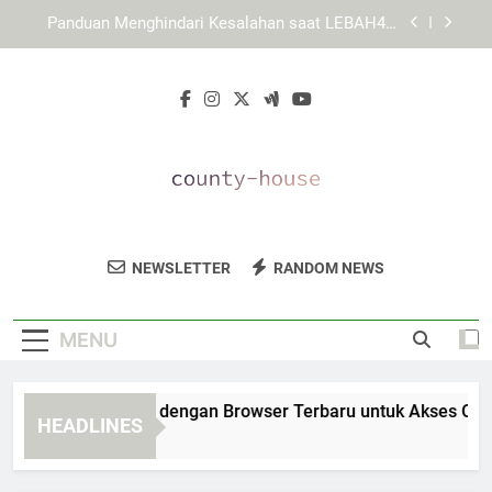
Skip
Login KAYA787 dengan Navigasi Cepat untuk
to
Berbagai Perangkat
content
KAYA787 Login dengan Pengelolaan Akun yang
Lebih Mudah Dipahami
EDWINSLOT Login dengan Browser Terbaru untuk
Akses Optimal dan Lebih Stabil
Panduan Menghindari Kesalahan saat LEBAH4D
Login agar Akses Akun Lebih Teratur
Login KAYA787 dengan Navigasi Cepat untuk
Berbagai Perangkat
County House
Nikmati Kenyamanan Penginapan
KAYA787 Login dengan Pengelolaan Akun yang
NEWSLETTER
RANDOM NEWS
Lebih Mudah Dipahami
Berkualitas Di County House. Tempat Ideal
Untuk Beristirahat.
MENU
WINSLOT Login dengan Browser Terbaru untuk Akses Optimal 
HEADLINES
eeks Ago