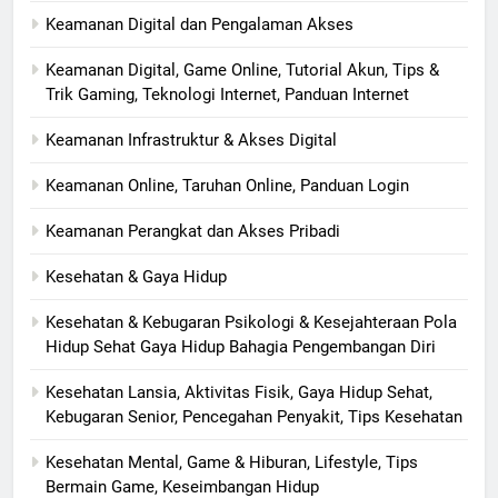
Keamanan Digital dan Pengalaman Akses
Keamanan Digital, Game Online, Tutorial Akun, Tips &
Trik Gaming, Teknologi Internet, Panduan Internet
Keamanan Infrastruktur & Akses Digital
Keamanan Online, Taruhan Online, Panduan Login
Keamanan Perangkat dan Akses Pribadi
Kesehatan & Gaya Hidup
Kesehatan & Kebugaran Psikologi & Kesejahteraan Pola
Hidup Sehat Gaya Hidup Bahagia Pengembangan Diri
Kesehatan Lansia, Aktivitas Fisik, Gaya Hidup Sehat,
Kebugaran Senior, Pencegahan Penyakit, Tips Kesehatan
Kesehatan Mental, Game & Hiburan, Lifestyle, Tips
Bermain Game, Keseimbangan Hidup