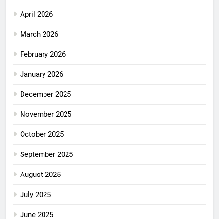
April 2026
March 2026
February 2026
January 2026
December 2025
November 2025
October 2025
September 2025
August 2025
July 2025
June 2025