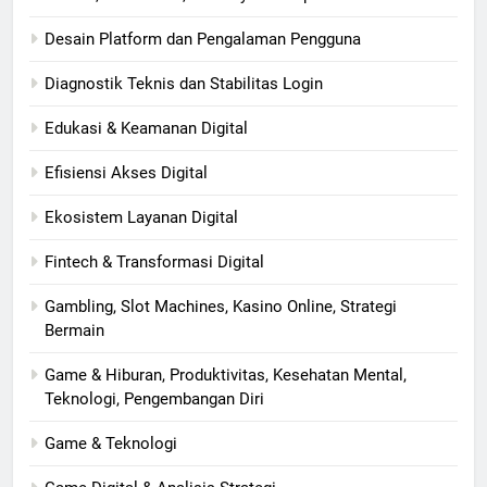
Desain Platform dan Pengalaman Pengguna
Diagnostik Teknis dan Stabilitas Login
Edukasi & Keamanan Digital
Efisiensi Akses Digital
Ekosistem Layanan Digital
Fintech & Transformasi Digital
Gambling, Slot Machines, Kasino Online, Strategi
Bermain
Game & Hiburan, Produktivitas, Kesehatan Mental,
Teknologi, Pengembangan Diri
Game & Teknologi