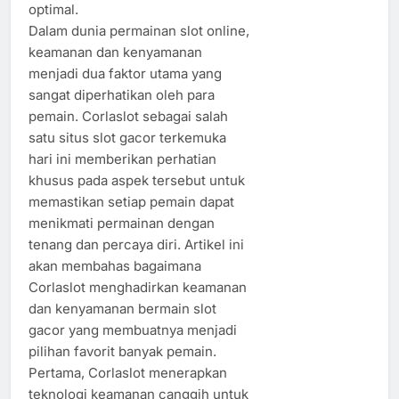
optimal.
Dalam dunia permainan slot online,
keamanan dan kenyamanan
menjadi dua faktor utama yang
sangat diperhatikan oleh para
pemain. Corlaslot sebagai salah
satu situs slot gacor terkemuka
hari ini memberikan perhatian
khusus pada aspek tersebut untuk
memastikan setiap pemain dapat
menikmati permainan dengan
tenang dan percaya diri. Artikel ini
akan membahas bagaimana
Corlaslot menghadirkan keamanan
dan kenyamanan bermain slot
gacor yang membuatnya menjadi
pilihan favorit banyak pemain.
Pertama, Corlaslot menerapkan
teknologi keamanan canggih untuk