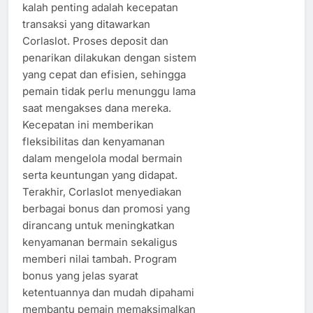
kalah penting adalah kecepatan
transaksi yang ditawarkan
Corlaslot. Proses deposit dan
penarikan dilakukan dengan sistem
yang cepat dan efisien, sehingga
pemain tidak perlu menunggu lama
saat mengakses dana mereka.
Kecepatan ini memberikan
fleksibilitas dan kenyamanan
dalam mengelola modal bermain
serta keuntungan yang didapat.
Terakhir, Corlaslot menyediakan
berbagai bonus dan promosi yang
dirancang untuk meningkatkan
kenyamanan bermain sekaligus
memberi nilai tambah. Program
bonus yang jelas syarat
ketentuannya dan mudah dipahami
membantu pemain memaksimalkan