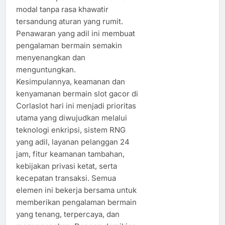
modal tanpa rasa khawatir
tersandung aturan yang rumit.
Penawaran yang adil ini membuat
pengalaman bermain semakin
menyenangkan dan
menguntungkan.
Kesimpulannya, keamanan dan
kenyamanan bermain slot gacor di
Corlaslot hari ini menjadi prioritas
utama yang diwujudkan melalui
teknologi enkripsi, sistem RNG
yang adil, layanan pelanggan 24
jam, fitur keamanan tambahan,
kebijakan privasi ketat, serta
kecepatan transaksi. Semua
elemen ini bekerja bersama untuk
memberikan pengalaman bermain
yang tenang, terpercaya, dan