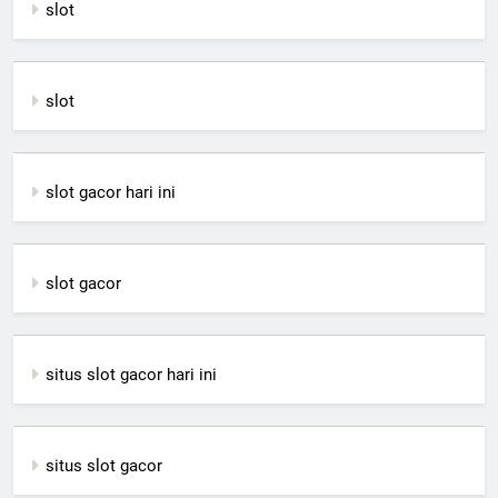
slot
slot
slot gacor hari ini
slot gacor
situs slot gacor hari ini
situs slot gacor