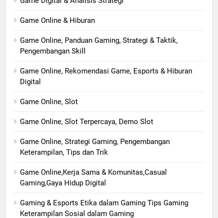
Game Digital & Analisis Strategi
Game Online & Hiburan
Game Online, Panduan Gaming, Strategi & Taktik,
Pengembangan Skill
Game Online, Rekomendasi Game, Esports & Hiburan
Digital
Game Online, Slot
Game Online, Slot Terpercaya, Demo Slot
Game Online, Strategi Gaming, Pengembangan
Keterampilan, Tips dan Trik
Game Online,Kerja Sama & Komunitas,Casual
Gaming,Gaya Hidup Digital
Gaming & Esports Etika dalam Gaming Tips Gaming
Keterampilan Sosial dalam Gaming