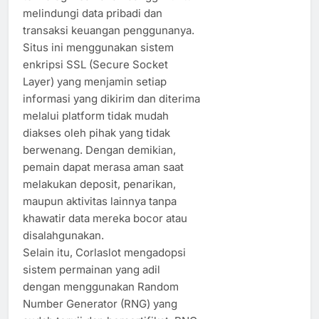
melindungi data pribadi dan
transaksi keuangan penggunanya.
Situs ini menggunakan sistem
enkripsi SSL (Secure Socket
Layer) yang menjamin setiap
informasi yang dikirim dan diterima
melalui platform tidak mudah
diakses oleh pihak yang tidak
berwenang. Dengan demikian,
pemain dapat merasa aman saat
melakukan deposit, penarikan,
maupun aktivitas lainnya tanpa
khawatir data mereka bocor atau
disalahgunakan.
Selain itu, Corlaslot mengadopsi
sistem permainan yang adil
dengan menggunakan Random
Number Generator (RNG) yang