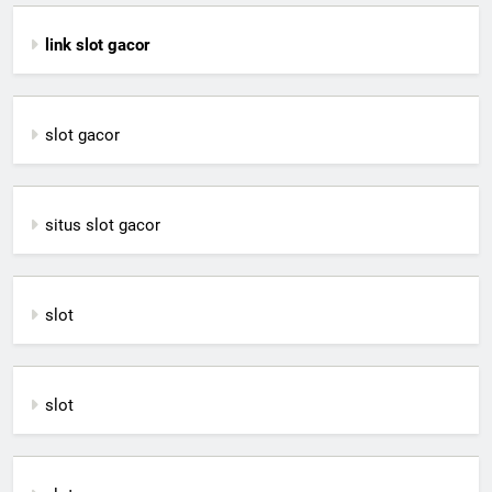
link slot gacor
slot gacor
situs slot gacor
slot
slot