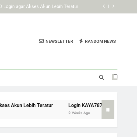
 Login agar Akses Akun Lebih Teratur
igasi Cepat untuk Berbagai Perangkat
laan Akun yang Lebih Mudah Dipahami
NEWSLETTER
RANDOM NEWS
untuk Akses Optimal dan Lebih Stabil
 Login agar Akses Akun Lebih Teratur
al Untuk Beristirahat.
igasi Cepat untuk Berbagai Perangkat
laan Akun yang Lebih Mudah Dipahami
bih Teratur
Login KAYA787 dengan Navigasi Cepat unt
2 Weeks Ago