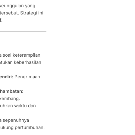
 keunggulan yang
rsebut. Strategi ini
f.
 soal keterampilan,
ntukan keberhasilan
ndiri:
Penerimaan
 hambatan:
rkembang.
uhkan waktu dan
sa sepenuhnya
endukung pertumbuhan.