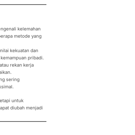
engenali kelemahan
eberapa metode yang
ilai kekuatan dan
 kemampuan pribadi.
atau rekan kerja
aikan.
ang sering
ksimal.
etapi untuk
apat diubah menjadi