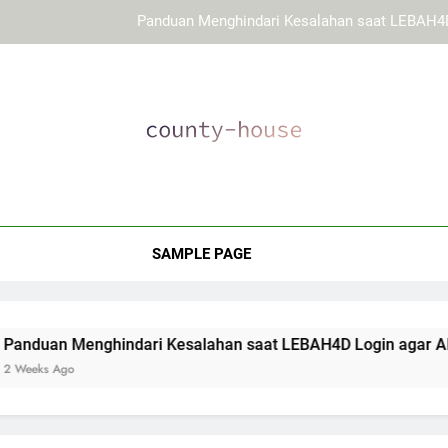
Panduan Menghindari Kesalahan saat LEBAH4D
Login KAYA787 dengan Nav
KAYA787 Login dengan Pengelo
EDWINSLOT Login dengan Browser Terbaru 
nty House
Panduan Menghindari Kesalahan saat LEBAH4D
nyamanan Penginapan Berkualitas Di County House. Tempat Ide
Login KAYA787 dengan Nav
SAMPLE PAGE
KAYA787 Login dengan Pengelo
nghindari Kesalahan saat LEBAH4D Login agar Akses Akun Le