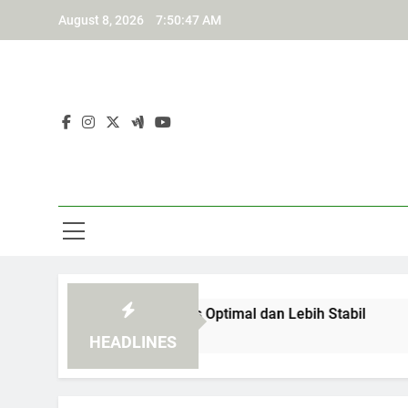
Skip
August 8, 2026
7:50:48 AM
to
content
Cou
Nikmati Ke
baru untuk Akses Optimal dan Lebih Stabil
Panduan Me
2 Weeks Ago
HEADLINES