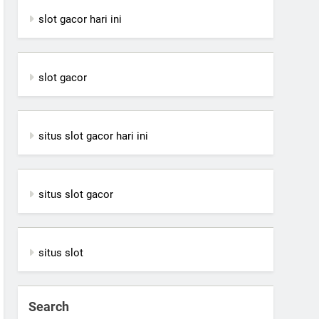
slot gacor hari ini
slot gacor
situs slot gacor hari ini
situs slot gacor
situs slot
Search