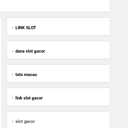
LINK SLOT
dana slot gacor
toto macau
link slot gacor
slot gacor