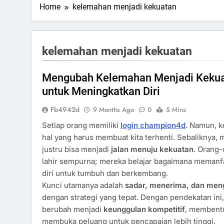
Home
kelemahan menjadi kekuatan
kelemahan menjadi kekuatan
Mengubah Kelemahan Menjadi Kekuat
untuk Meningkatkan Diri
Fb4942d
9 Months Ago
0
5 Mins
Setiap orang memiliki
login champion4d
. Namun, 
hal yang harus membuat kita terhenti. Sebaliknya,
justru bisa menjadi
jalan menuju kekuatan
. Orang-
lahir sempurna; mereka belajar bagaimana memanf
diri untuk tumbuh dan berkembang.
Kunci utamanya adalah
sadar, menerima, dan men
dengan strategi yang tepat. Dengan pendekatan ini
berubah menjadi
keunggulan kompetitif
, membentu
membuka peluang untuk pencapaian lebih tinggi.