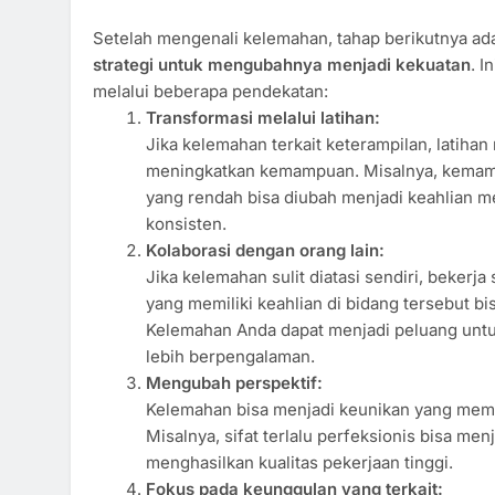
Setelah mengenali kelemahan, tahap berikutnya ad
strategi untuk mengubahnya menjadi kekuatan
. I
melalui beberapa pendekatan:
Transformasi melalui latihan:
Jika kelemahan terkait keterampilan, latihan 
meningkatkan kemampuan. Misalnya, kemam
yang rendah bisa diubah menjadi keahlian mel
konsisten.
Kolaborasi dengan orang lain:
Jika kelemahan sulit diatasi sendiri, bekerj
yang memiliki keahlian di bidang tersebut bis
Kelemahan Anda dapat menjadi peluang untuk
lebih berpengalaman.
Mengubah perspektif:
Kelemahan bisa menjadi keunikan yang me
Misalnya, sifat terlalu perfeksionis bisa me
menghasilkan kualitas pekerjaan tinggi.
Fokus pada keunggulan yang terkait: