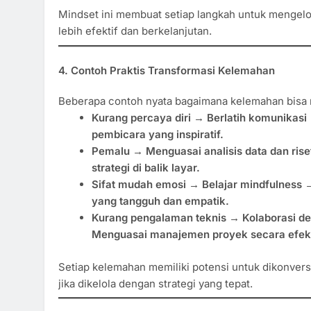
Mindset ini membuat setiap langkah untuk mengel
lebih efektif dan berkelanjutan.
4. Contoh Praktis Transformasi Kelemahan
Beberapa contoh nyata bagaimana kelemahan bisa 
Kurang percaya diri → Berlatih komunikasi
pembicara yang inspiratif.
Pemalu → Menguasai analisis data dan rise
strategi di balik layar.
Sifat mudah emosi → Belajar mindfulness
yang tangguh dan empatik.
Kurang pengalaman teknis → Kolaborasi de
Menguasai manajemen proyek secara efekt
Setiap kelemahan memiliki potensi untuk dikonver
jika dikelola dengan strategi yang tepat.