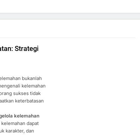
an: Strategi
kelemahan bukanlah
 mengenali kelemahan
orang sukses tidak
aatkan keterbatasan
gelola kelemahan
, kelemahan dapat
k karakter, dan