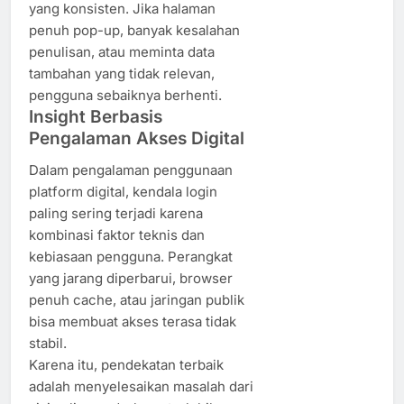
yang konsisten. Jika halaman
penuh pop-up, banyak kesalahan
penulisan, atau meminta data
tambahan yang tidak relevan,
pengguna sebaiknya berhenti.
Insight Berbasis
Pengalaman Akses Digital
Dalam pengalaman penggunaan
platform digital, kendala login
paling sering terjadi karena
kombinasi faktor teknis dan
kebiasaan pengguna. Perangkat
yang jarang diperbarui, browser
penuh cache, atau jaringan publik
bisa membuat akses terasa tidak
stabil.
Karena itu, pendekatan terbaik
adalah menyelesaikan masalah dari