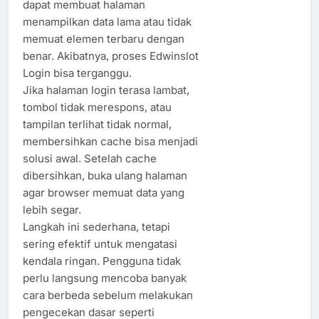
dapat membuat halaman
menampilkan data lama atau tidak
memuat elemen terbaru dengan
benar. Akibatnya, proses Edwinslot
Login bisa terganggu.
Jika halaman login terasa lambat,
tombol tidak merespons, atau
tampilan terlihat tidak normal,
membersihkan cache bisa menjadi
solusi awal. Setelah cache
dibersihkan, buka ulang halaman
agar browser memuat data yang
lebih segar.
Langkah ini sederhana, tetapi
sering efektif untuk mengatasi
kendala ringan. Pengguna tidak
perlu langsung mencoba banyak
cara berbeda sebelum melakukan
pengecekan dasar seperti