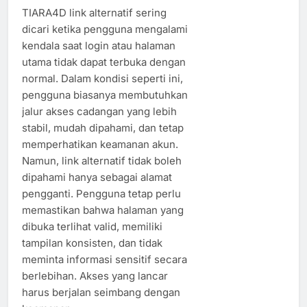
TIARA4D link alternatif sering
dicari ketika pengguna mengalami
kendala saat login atau halaman
utama tidak dapat terbuka dengan
normal. Dalam kondisi seperti ini,
pengguna biasanya membutuhkan
jalur akses cadangan yang lebih
stabil, mudah dipahami, dan tetap
memperhatikan keamanan akun.
Namun, link alternatif tidak boleh
dipahami hanya sebagai alamat
pengganti. Pengguna tetap perlu
memastikan bahwa halaman yang
dibuka terlihat valid, memiliki
tampilan konsisten, dan tidak
meminta informasi sensitif secara
berlebihan. Akses yang lancar
harus berjalan seimbang dengan