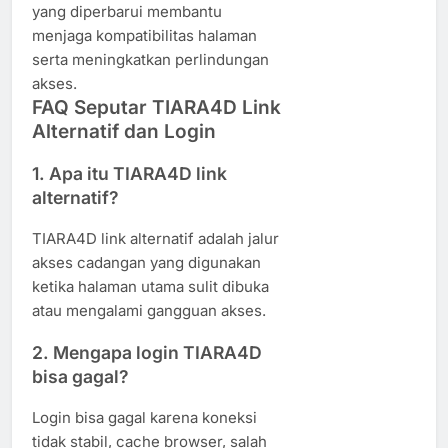
yang diperbarui membantu
menjaga kompatibilitas halaman
serta meningkatkan perlindungan
akses.
FAQ Seputar TIARA4D Link
Alternatif dan Login
1. Apa itu TIARA4D link
alternatif?
TIARA4D link alternatif adalah jalur
akses cadangan yang digunakan
ketika halaman utama sulit dibuka
atau mengalami gangguan akses.
2. Mengapa login TIARA4D
bisa gagal?
Login bisa gagal karena koneksi
tidak stabil, cache browser, salah