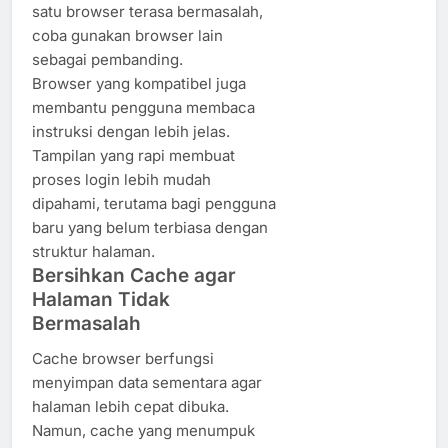
satu browser terasa bermasalah,
coba gunakan browser lain
sebagai pembanding.
Browser yang kompatibel juga
membantu pengguna membaca
instruksi dengan lebih jelas.
Tampilan yang rapi membuat
proses login lebih mudah
dipahami, terutama bagi pengguna
baru yang belum terbiasa dengan
struktur halaman.
Bersihkan Cache agar
Halaman Tidak
Bermasalah
Cache browser berfungsi
menyimpan data sementara agar
halaman lebih cepat dibuka.
Namun, cache yang menumpuk