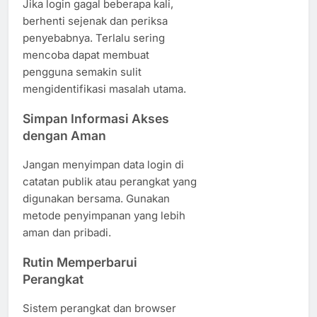
Jika login gagal beberapa kali,
berhenti sejenak dan periksa
penyebabnya. Terlalu sering
mencoba dapat membuat
pengguna semakin sulit
mengidentifikasi masalah utama.
Simpan Informasi Akses
dengan Aman
Jangan menyimpan data login di
catatan publik atau perangkat yang
digunakan bersama. Gunakan
metode penyimpanan yang lebih
aman dan pribadi.
Rutin Memperbarui
Perangkat
Sistem perangkat dan browser