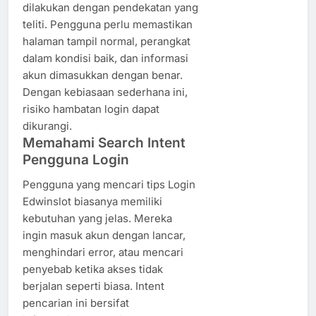
dilakukan dengan pendekatan yang
teliti. Pengguna perlu memastikan
halaman tampil normal, perangkat
dalam kondisi baik, dan informasi
akun dimasukkan dengan benar.
Dengan kebiasaan sederhana ini,
risiko hambatan login dapat
dikurangi.
Memahami Search Intent
Pengguna Login
Pengguna yang mencari tips Login
Edwinslot biasanya memiliki
kebutuhan yang jelas. Mereka
ingin masuk akun dengan lancar,
menghindari error, atau mencari
penyebab ketika akses tidak
berjalan seperti biasa. Intent
pencarian ini bersifat