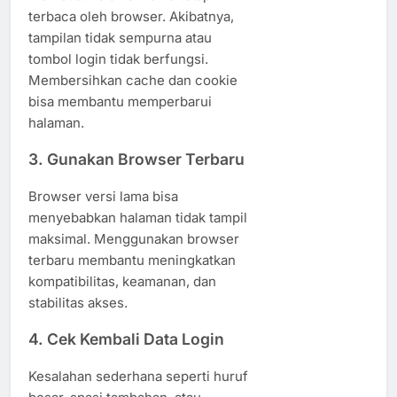
terbaca oleh browser. Akibatnya,
tampilan tidak sempurna atau
tombol login tidak berfungsi.
Membersihkan cache dan cookie
bisa membantu memperbarui
halaman.
3. Gunakan Browser Terbaru
Browser versi lama bisa
menyebabkan halaman tidak tampil
maksimal. Menggunakan browser
terbaru membantu meningkatkan
kompatibilitas, keamanan, dan
stabilitas akses.
4. Cek Kembali Data Login
Kesalahan sederhana seperti huruf