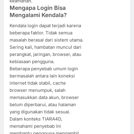
keamanan.
Mengapa Login Bisa
Mengalami Kendala?
Kendala login dapat terjadi karena
beberapa faktor. Tidak semua
masalah berasal dari sistem utama.
Sering kali, hambatan muncul dari
perangkat, jaringan, browser, atau
kebiasaan pengguna.
Beberapa penyebab umum login
bermasalah antara lain koneksi
internet tidak stabil, cache
browser menumpuk, salah
memasukkan data akun, browser
belum diperbarui, atau halaman
yang digunakan tidak sesuai.
Dalam konteks TIARA4D,
memahami penyebab ini
membantu pengguna mengambil