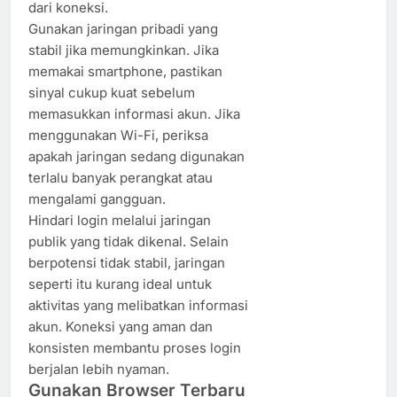
dari koneksi.
Gunakan jaringan pribadi yang
stabil jika memungkinkan. Jika
memakai smartphone, pastikan
sinyal cukup kuat sebelum
memasukkan informasi akun. Jika
menggunakan Wi-Fi, periksa
apakah jaringan sedang digunakan
terlalu banyak perangkat atau
mengalami gangguan.
Hindari login melalui jaringan
publik yang tidak dikenal. Selain
berpotensi tidak stabil, jaringan
seperti itu kurang ideal untuk
aktivitas yang melibatkan informasi
akun. Koneksi yang aman dan
konsisten membantu proses login
berjalan lebih nyaman.
Gunakan Browser Terbaru