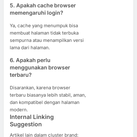
5. Apakah cache browser
memengaruhi login?
Ya, cache yang menumpuk bisa
membuat halaman tidak terbuka
sempurna atau menampilkan versi
lama dari halaman.
6. Apakah perlu
menggunakan browser
terbaru?
Disarankan, karena browser
terbaru biasanya lebih stabil, aman,
dan kompatibel dengan halaman
modern.
Internal Linking
Suggestion
Artikel lain dalam cluster brand: