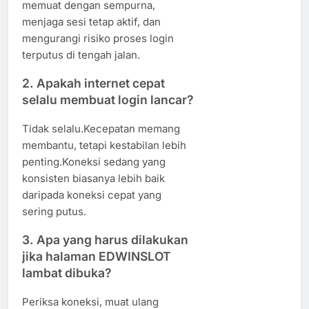
memuat dengan sempurna,
menjaga sesi tetap aktif, dan
mengurangi risiko proses login
terputus di tengah jalan.
2. Apakah internet cepat
selalu membuat login lancar?
Tidak selalu.Kecepatan memang
membantu, tetapi kestabilan lebih
penting.Koneksi sedang yang
konsisten biasanya lebih baik
daripada koneksi cepat yang
sering putus.
3. Apa yang harus dilakukan
jika halaman EDWINSLOT
lambat dibuka?
Periksa koneksi, muat ulang