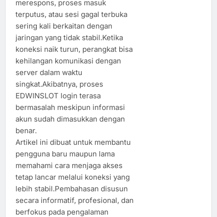
merespons, proses masuk
terputus, atau sesi gagal terbuka
sering kali berkaitan dengan
jaringan yang tidak stabil.Ketika
koneksi naik turun, perangkat bisa
kehilangan komunikasi dengan
server dalam waktu
singkat.Akibatnya, proses
EDWINSLOT login terasa
bermasalah meskipun informasi
akun sudah dimasukkan dengan
benar.
Artikel ini dibuat untuk membantu
pengguna baru maupun lama
memahami cara menjaga akses
tetap lancar melalui koneksi yang
lebih stabil.Pembahasan disusun
secara informatif, profesional, dan
berfokus pada pengalaman