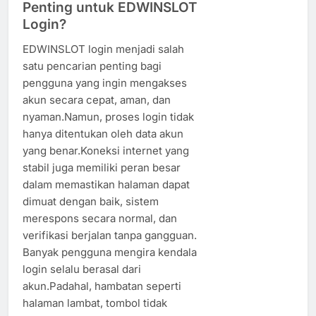
Penting untuk EDWINSLOT
Login?
EDWINSLOT login menjadi salah
satu pencarian penting bagi
pengguna yang ingin mengakses
akun secara cepat, aman, dan
nyaman.Namun, proses login tidak
hanya ditentukan oleh data akun
yang benar.Koneksi internet yang
stabil juga memiliki peran besar
dalam memastikan halaman dapat
dimuat dengan baik, sistem
merespons secara normal, dan
verifikasi berjalan tanpa gangguan.
Banyak pengguna mengira kendala
login selalu berasal dari
akun.Padahal, hambatan seperti
halaman lambat, tombol tidak