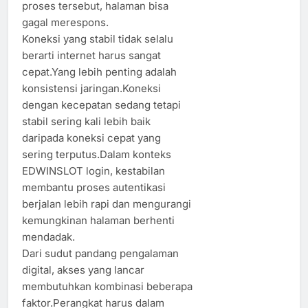
proses tersebut, halaman bisa
gagal merespons.
Koneksi yang stabil tidak selalu
berarti internet harus sangat
cepat.Yang lebih penting adalah
konsistensi jaringan.Koneksi
dengan kecepatan sedang tetapi
stabil sering kali lebih baik
daripada koneksi cepat yang
sering terputus.Dalam konteks
EDWINSLOT login, kestabilan
membantu proses autentikasi
berjalan lebih rapi dan mengurangi
kemungkinan halaman berhenti
mendadak.
Dari sudut pandang pengalaman
digital, akses yang lancar
membutuhkan kombinasi beberapa
faktor.Perangkat harus dalam