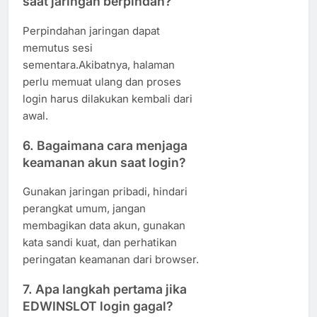
saat jaringan berpindah?
Perpindahan jaringan dapat
memutus sesi
sementara.Akibatnya, halaman
perlu memuat ulang dan proses
login harus dilakukan kembali dari
awal.
6. Bagaimana cara menjaga
keamanan akun saat login?
Gunakan jaringan pribadi, hindari
perangkat umum, jangan
membagikan data akun, gunakan
kata sandi kuat, dan perhatikan
peringatan keamanan dari browser.
7. Apa langkah pertama jika
EDWINSLOT login gagal?