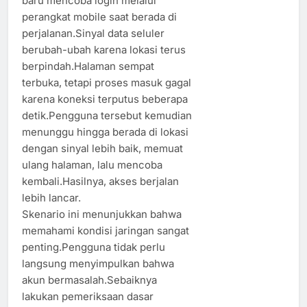
baru mencoba login melalui
perangkat mobile saat berada di
perjalanan.Sinyal data seluler
berubah-ubah karena lokasi terus
berpindah.Halaman sempat
terbuka, tetapi proses masuk gagal
karena koneksi terputus beberapa
detik.Pengguna tersebut kemudian
menunggu hingga berada di lokasi
dengan sinyal lebih baik, memuat
ulang halaman, lalu mencoba
kembali.Hasilnya, akses berjalan
lebih lancar.
Skenario ini menunjukkan bahwa
memahami kondisi jaringan sangat
penting.Pengguna tidak perlu
langsung menyimpulkan bahwa
akun bermasalah.Sebaiknya
lakukan pemeriksaan dasar