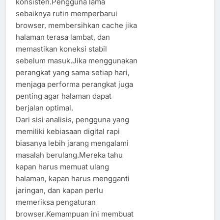
konsisten.Pengguna lama
sebaiknya rutin memperbarui
browser, membersihkan cache jika
halaman terasa lambat, dan
memastikan koneksi stabil
sebelum masuk.Jika menggunakan
perangkat yang sama setiap hari,
menjaga performa perangkat juga
penting agar halaman dapat
berjalan optimal.
Dari sisi analisis, pengguna yang
memiliki kebiasaan digital rapi
biasanya lebih jarang mengalami
masalah berulang.Mereka tahu
kapan harus memuat ulang
halaman, kapan harus mengganti
jaringan, dan kapan perlu
memeriksa pengaturan
browser.Kemampuan ini membuat