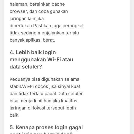
halaman, bersihkan cache
browser, dan coba gunakan
jaringan lain jika
diperlukan.Pastikan juga perangkat
tidak sedang menjalankan terlalu
banyak aplikasi berat.
4. Lebih baik login
menggunakan Wi-Fi atau
data seluler?
Keduanya bisa digunakan selama
stabil.Wi-Fi cocok jika sinyal kuat
dan tidak terlalu padat.Data seluler
bisa menjadi pilihan jika kualitas
jaringan di lokasi tersebut lebih
baik.
5. Kenapa proses login gagal