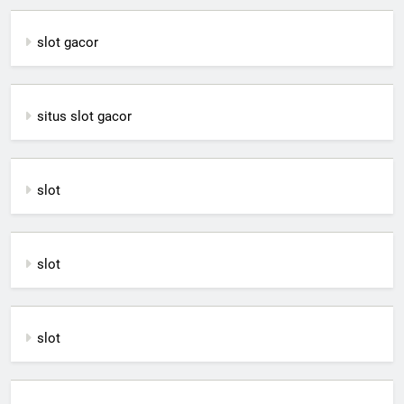
slot gacor
situs slot gacor
slot
slot
slot