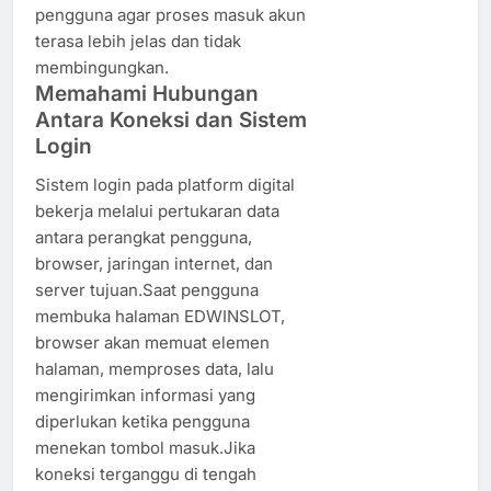
pengguna agar proses masuk akun
terasa lebih jelas dan tidak
membingungkan.
Memahami Hubungan
Antara Koneksi dan Sistem
Login
Sistem login pada platform digital
bekerja melalui pertukaran data
antara perangkat pengguna,
browser, jaringan internet, dan
server tujuan.Saat pengguna
membuka halaman EDWINSLOT,
browser akan memuat elemen
halaman, memproses data, lalu
mengirimkan informasi yang
diperlukan ketika pengguna
menekan tombol masuk.Jika
koneksi terganggu di tengah