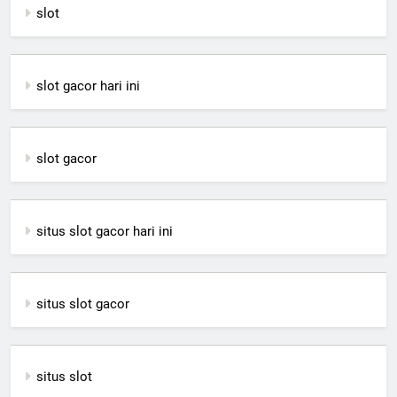
slot
slot gacor hari ini
slot gacor
situs slot gacor hari ini
situs slot gacor
situs slot