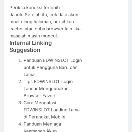
Periksa koneksi terlebih
dahulu.Setelah itu, cek data akun,
muat ulang halaman, bersihkan
cache, atau coba browser lain jika
masalah masih muncul.
Internal Linking
Suggestion
Panduan EDWINSLOT Login
untuk Pengguna Baru dan
Lama
Tips EDWINSLOT Login
Lancar Menggunakan
Browser Favorit
Cara Mengatasi
EDWINSLOT Loading Lama
di Perangkat Mobile
Panduan Menjaga
Keamanan Akun