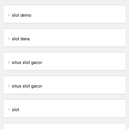
slot demo
slot dana
situs slot gacor
situs slot gacor
slot