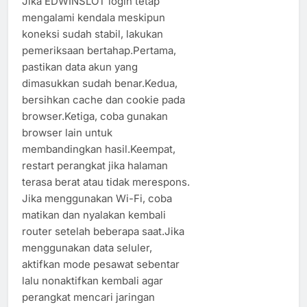
Jika EDWINSLOT login tetap
mengalami kendala meskipun
koneksi sudah stabil, lakukan
pemeriksaan bertahap.Pertama,
pastikan data akun yang
dimasukkan sudah benar.Kedua,
bersihkan cache dan cookie pada
browser.Ketiga, coba gunakan
browser lain untuk
membandingkan hasil.Keempat,
restart perangkat jika halaman
terasa berat atau tidak merespons.
Jika menggunakan Wi-Fi, coba
matikan dan nyalakan kembali
router setelah beberapa saat.Jika
menggunakan data seluler,
aktifkan mode pesawat sebentar
lalu nonaktifkan kembali agar
perangkat mencari jaringan