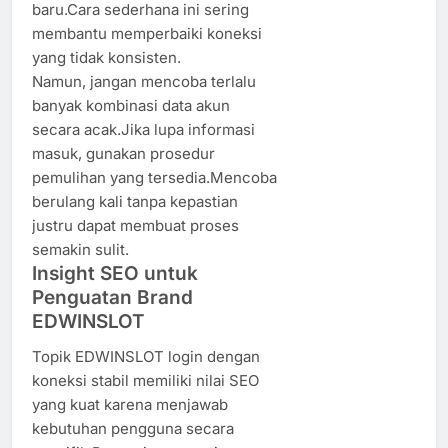
baru.Cara sederhana ini sering
membantu memperbaiki koneksi
yang tidak konsisten.
Namun, jangan mencoba terlalu
banyak kombinasi data akun
secara acak.Jika lupa informasi
masuk, gunakan prosedur
pemulihan yang tersedia.Mencoba
berulang kali tanpa kepastian
justru dapat membuat proses
semakin sulit.
Insight SEO untuk
Penguatan Brand
EDWINSLOT
Topik EDWINSLOT login dengan
koneksi stabil memiliki nilai SEO
yang kuat karena menjawab
kebutuhan pengguna secara