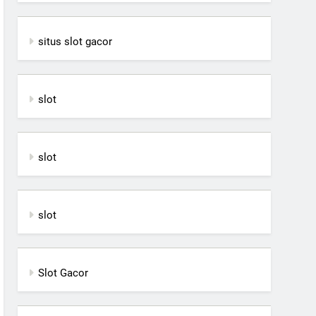
situs slot gacor
slot
slot
slot
Slot Gacor