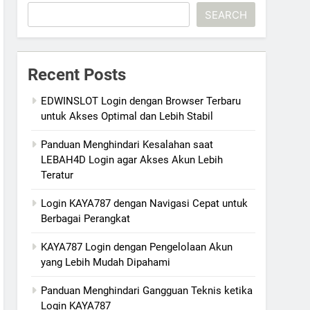
SEARCH
Recent Posts
EDWINSLOT Login dengan Browser Terbaru
untuk Akses Optimal dan Lebih Stabil
Panduan Menghindari Kesalahan saat
LEBAH4D Login agar Akses Akun Lebih
Teratur
Login KAYA787 dengan Navigasi Cepat untuk
Berbagai Perangkat
KAYA787 Login dengan Pengelolaan Akun
yang Lebih Mudah Dipahami
Panduan Menghindari Gangguan Teknis ketika
Login KAYA787