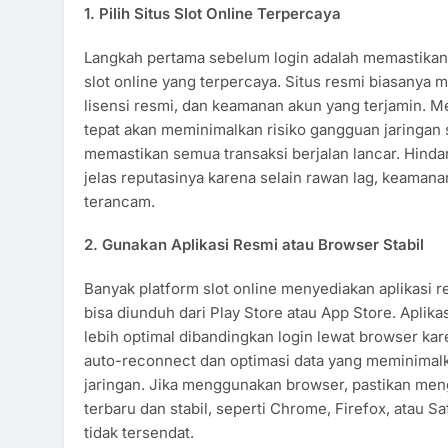
1. Pilih Situs Slot Online Terpercaya
Langkah pertama sebelum login adalah memastikan
slot online yang terpercaya. Situs resmi biasanya me
lisensi resmi, dan keamanan akun yang terjamin. Me
tepat akan meminimalkan risiko gangguan jaringan 
memastikan semua transaksi berjalan lancar. Hindar
jelas reputasinya karena selain rawan lag, keamana
terancam.
2. Gunakan Aplikasi Resmi atau Browser Stabil
Banyak platform slot online menyediakan aplikasi 
bisa diunduh dari Play Store atau App Store. Aplikas
lebih optimal dibandingkan login lewat browser kare
auto-reconnect dan optimasi data yang meminima
jaringan. Jika menggunakan browser, pastikan men
terbaru dan stabil, seperti Chrome, Firefox, atau Sa
tidak tersendat.