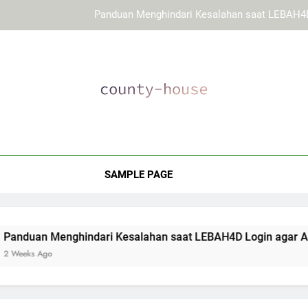
Panduan Menghindari Kesalahan saat LEBAH4D
Login KAYA787 dengan Nav
KAYA787 Login dengan Pengelo
EDWINSLOT Login dengan Browser Terbaru 
nty House
Panduan Menghindari Kesalahan saat LEBAH4D
nyamanan Penginapan Berkualitas Di County House. Tempat Ide
Login KAYA787 dengan Nav
SAMPLE PAGE
KAYA787 Login dengan Pengelo
Menghindari Kesalahan saat LEBAH4D Login agar Akses Akun 
o