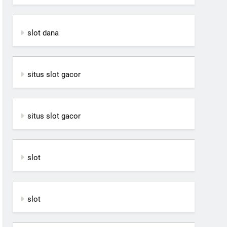
slot dana
situs slot gacor
situs slot gacor
slot
slot