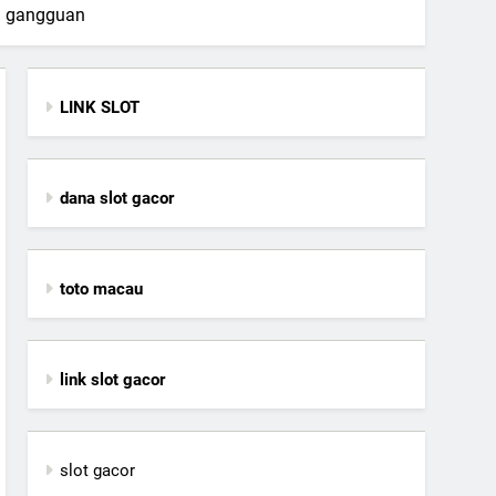
nti gangguan
LINK SLOT
dana slot gacor
toto macau
link slot gacor
slot gacor