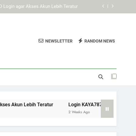
 Login agar Akses Akun Lebih Teratur
igasi Cepat untuk Berbagai Perangkat
laan Akun yang Lebih Mudah Dipahami
NEWSLETTER
RANDOM NEWS
untuk Akses Optimal dan Lebih Stabil
 Login agar Akses Akun Lebih Teratur
al Untuk Beristirahat.
igasi Cepat untuk Berbagai Perangkat
laan Akun yang Lebih Mudah Dipahami
Lebih Teratur
Login KAYA787 dengan Navigasi Cepat u
2 Weeks Ago