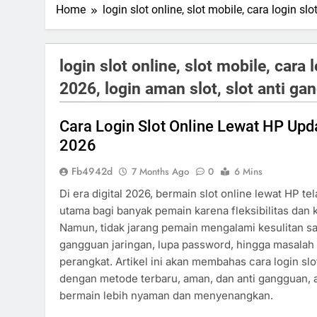
Home
login slot online, slot mobile, cara login sl
login slot online, slot mobile, cara 
2026, login aman slot, slot anti g
Cara Login Slot Online Lewat HP Upd
2026
Fb4942d
7 Months Ago
0
6 Mins
Di era digital 2026, bermain slot online lewat HP te
utama bagi banyak pemain karena fleksibilitas da
Namun, tidak jarang pemain mengalami kesulitan saa
gangguan jaringan, lupa password, hingga masalah 
perangkat. Artikel ini akan membahas cara login slo
dengan metode terbaru, aman, dan anti gangguan,
bermain lebih nyaman dan menyenangkan.