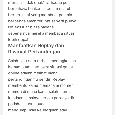
merasa “tidak enak” terhadap posisi
berbahaya bahkan sebelum musuh
bergerak.Ini yang membuat pemain
berpengalaman terlihat seperti punya
refleks luar biasa padahal
sebenarnya mereka membaca situasi
lebih cepat.
Manfaatkan Replay dan
Riwayat Pertandingan
Salah satu cara terbaik meningkatkan
kemampuan membaca situasi game
online adalah melihat ulang
pertandinganmu sendiri.Replay
membantu kamu memahami momen
momen di mana kamu salah menilai
keadaan misalnya terlalu percaya diri
padahal musuh sudah
mengumpulkan keunggulan atau