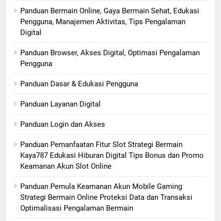
Panduan Bermain Online, Gaya Bermain Sehat, Edukasi
Pengguna, Manajemen Aktivitas, Tips Pengalaman
Digital
Panduan Browser, Akses Digital, Optimasi Pengalaman
Pengguna
Panduan Dasar & Edukasi Pengguna
Panduan Layanan Digital
Panduan Login dan Akses
Panduan Pemanfaatan Fitur Slot Strategi Bermain
Kaya787 Edukasi Hiburan Digital Tips Bonus dan Promo
Keamanan Akun Slot Online
Panduan Pemula Keamanan Akun Mobile Gaming
Strategi Bermain Online Proteksi Data dan Transaksi
Optimalisasi Pengalaman Bermain