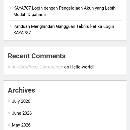
KAYA787 Login dengan Pengelolaan Akun yang Lebih
Mudah Dipahami
Panduan Menghindari Gangguan Teknis ketika Login
KAYA787
Recent Comments
A WordPress Commenter
on
Hello world!
Archives
July 2026
June 2026
May 2026