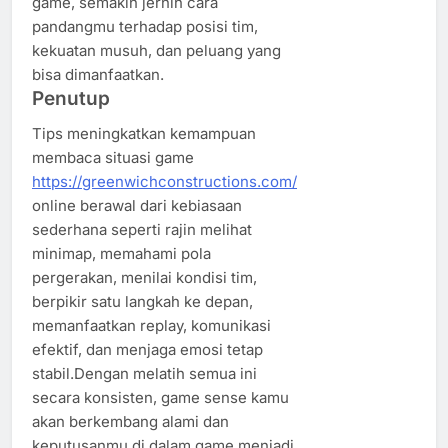
game, semakin jernih cara
pandangmu terhadap posisi tim,
kekuatan musuh, dan peluang yang
bisa dimanfaatkan.
Penutup
Tips meningkatkan kemampuan
membaca situasi game
https://greenwichconstructions.com/
online berawal dari kebiasaan
sederhana seperti rajin melihat
minimap, memahami pola
pergerakan, menilai kondisi tim,
berpikir satu langkah ke depan,
memanfaatkan replay, komunikasi
efektif, dan menjaga emosi tetap
stabil.Dengan melatih semua ini
secara konsisten, game sense kamu
akan berkembang alami dan
keputusanmu di dalam game menjadi