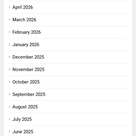
April 2026
March 2026
February 2026
January 2026
December 2025
November 2025
October 2025
September 2025
August 2025
July 2025
June 2025