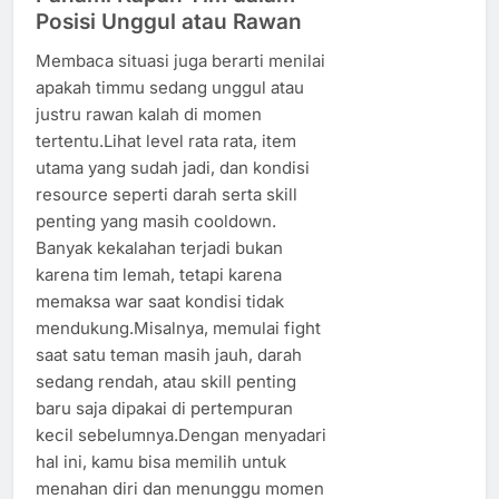
Posisi Unggul atau Rawan
Membaca situasi juga berarti menilai
apakah timmu sedang unggul atau
justru rawan kalah di momen
tertentu.Lihat level rata rata, item
utama yang sudah jadi, dan kondisi
resource seperti darah serta skill
penting yang masih cooldown.
Banyak kekalahan terjadi bukan
karena tim lemah, tetapi karena
memaksa war saat kondisi tidak
mendukung.Misalnya, memulai fight
saat satu teman masih jauh, darah
sedang rendah, atau skill penting
baru saja dipakai di pertempuran
kecil sebelumnya.Dengan menyadari
hal ini, kamu bisa memilih untuk
menahan diri dan menunggu momen