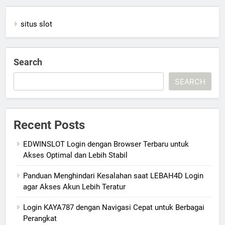
situs slot
Search
SEARCH
Recent Posts
EDWINSLOT Login dengan Browser Terbaru untuk
Akses Optimal dan Lebih Stabil
Panduan Menghindari Kesalahan saat LEBAH4D Login
agar Akses Akun Lebih Teratur
Login KAYA787 dengan Navigasi Cepat untuk Berbagai
Perangkat