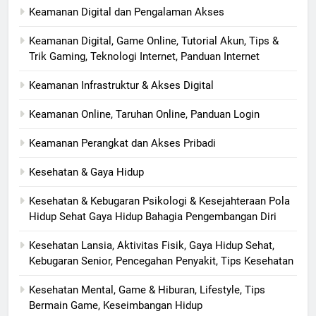
Keamanan Digital dan Pengalaman Akses
Keamanan Digital, Game Online, Tutorial Akun, Tips &
Trik Gaming, Teknologi Internet, Panduan Internet
Keamanan Infrastruktur & Akses Digital
Keamanan Online, Taruhan Online, Panduan Login
Keamanan Perangkat dan Akses Pribadi
Kesehatan & Gaya Hidup
Kesehatan & Kebugaran Psikologi & Kesejahteraan Pola
Hidup Sehat Gaya Hidup Bahagia Pengembangan Diri
Kesehatan Lansia, Aktivitas Fisik, Gaya Hidup Sehat,
Kebugaran Senior, Pencegahan Penyakit, Tips Kesehatan
Kesehatan Mental, Game & Hiburan, Lifestyle, Tips
Bermain Game, Keseimbangan Hidup