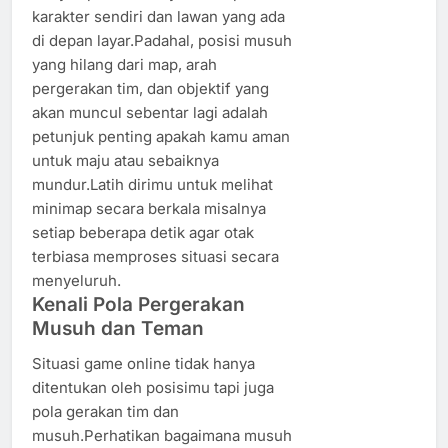
karakter sendiri dan lawan yang ada
di depan layar.Padahal, posisi musuh
yang hilang dari map, arah
pergerakan tim, dan objektif yang
akan muncul sebentar lagi adalah
petunjuk penting apakah kamu aman
untuk maju atau sebaiknya
mundur.Latih dirimu untuk melihat
minimap secara berkala misalnya
setiap beberapa detik agar otak
terbiasa memproses situasi secara
menyeluruh.
Kenali Pola Pergerakan
Musuh dan Teman
Situasi game online tidak hanya
ditentukan oleh posisimu tapi juga
pola gerakan tim dan
musuh.Perhatikan bagaimana musuh