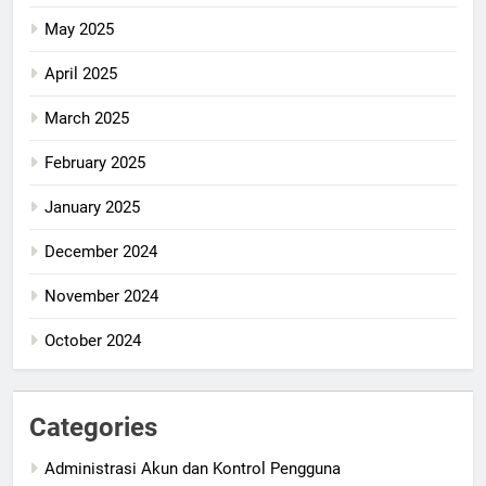
May 2025
April 2025
March 2025
February 2025
January 2025
December 2024
November 2024
October 2024
Categories
Administrasi Akun dan Kontrol Pengguna