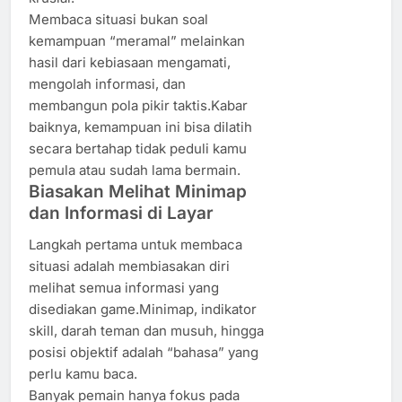
Membaca situasi bukan soal
kemampuan “meramal” melainkan
hasil dari kebiasaan mengamati,
mengolah informasi, dan
membangun pola pikir taktis.Kabar
baiknya, kemampuan ini bisa dilatih
secara bertahap tidak peduli kamu
pemula atau sudah lama bermain.
Biasakan Melihat Minimap
dan Informasi di Layar
Langkah pertama untuk membaca
situasi adalah membiasakan diri
melihat semua informasi yang
disediakan game.Minimap, indikator
skill, darah teman dan musuh, hingga
posisi objektif adalah “bahasa” yang
perlu kamu baca.
Banyak pemain hanya fokus pada