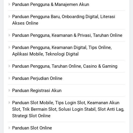
Panduan Pengguna & Manajemen Akun
Panduan Pengguna Baru, Onboarding Digital, Literasi
Akses Online
Panduan Pengguna, Keamanan & Privasi, Taruhan Online
Panduan Pengguna, Keamanan Digital, Tips Online,
Aplikasi Mobile, Teknologi Digital
Panduan Pengguna, Taruhan Online, Casino & Gaming
Panduan Perjudian Online
Panduan Registrasi Akun
Panduan Slot Mobile, Tips Login Slot, Keamanan Akun
Slot, Trik Bermain Slot, Solusi Login Stabil, Slot Anti Lag,
Strategi Slot Online
Panduan Slot Online