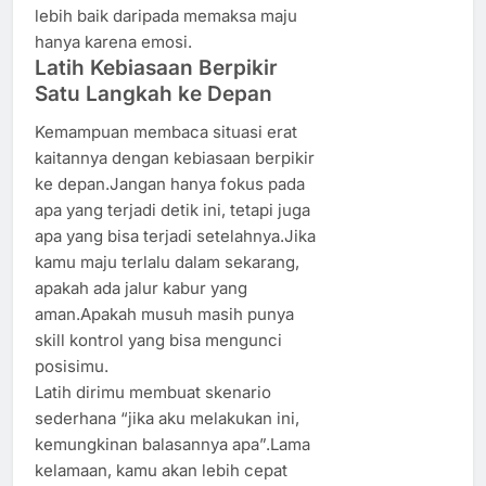
lebih baik daripada memaksa maju
hanya karena emosi.
Latih Kebiasaan Berpikir
Satu Langkah ke Depan
Kemampuan membaca situasi erat
kaitannya dengan kebiasaan berpikir
ke depan.Jangan hanya fokus pada
apa yang terjadi detik ini, tetapi juga
apa yang bisa terjadi setelahnya.Jika
kamu maju terlalu dalam sekarang,
apakah ada jalur kabur yang
aman.Apakah musuh masih punya
skill kontrol yang bisa mengunci
posisimu.
Latih dirimu membuat skenario
sederhana “jika aku melakukan ini,
kemungkinan balasannya apa”.Lama
kelamaan, kamu akan lebih cepat