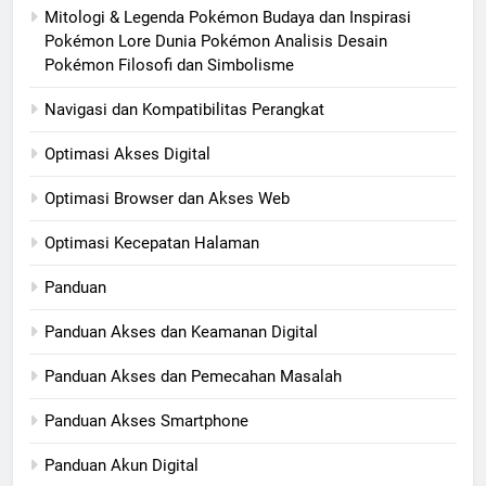
Mitologi & Legenda Pokémon Budaya dan Inspirasi
Pokémon Lore Dunia Pokémon Analisis Desain
Pokémon Filosofi dan Simbolisme
Navigasi dan Kompatibilitas Perangkat
Optimasi Akses Digital
Optimasi Browser dan Akses Web
Optimasi Kecepatan Halaman
Panduan
Panduan Akses dan Keamanan Digital
Panduan Akses dan Pemecahan Masalah
Panduan Akses Smartphone
Panduan Akun Digital