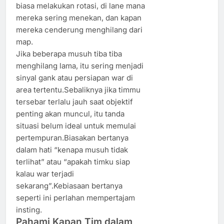
biasa melakukan rotasi, di lane mana
mereka sering menekan, dan kapan
mereka cenderung menghilang dari
map.
Jika beberapa musuh tiba tiba
menghilang lama, itu sering menjadi
sinyal gank atau persiapan war di
area tertentu.Sebaliknya jika timmu
tersebar terlalu jauh saat objektif
penting akan muncul, itu tanda
situasi belum ideal untuk memulai
pertempuran.Biasakan bertanya
dalam hati “kenapa musuh tidak
terlihat” atau “apakah timku siap
kalau war terjadi
sekarang”.Kebiasaan bertanya
seperti ini perlahan mempertajam
insting.
Pahami Kapan Tim dalam