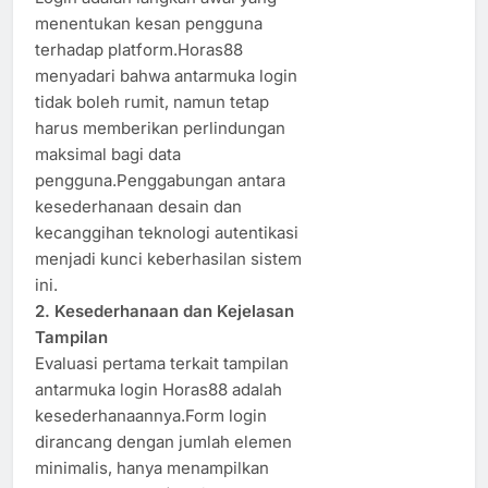
menentukan kesan pengguna
terhadap platform.Horas88
menyadari bahwa antarmuka login
tidak boleh rumit, namun tetap
harus memberikan perlindungan
maksimal bagi data
pengguna.Penggabungan antara
kesederhanaan desain dan
kecanggihan teknologi autentikasi
menjadi kunci keberhasilan sistem
ini.
2. Kesederhanaan dan Kejelasan
Tampilan
Evaluasi pertama terkait tampilan
antarmuka login Horas88 adalah
kesederhanaannya.Form login
dirancang dengan jumlah elemen
minimalis, hanya menampilkan