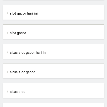
slot gacor hari ini
slot gacor
situs slot gacor hari ini
situs slot gacor
situs slot