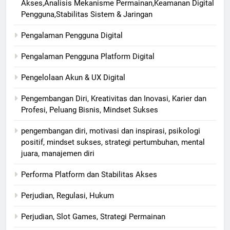
Akses,Analisis Mekanisme Permainan,Keamanan Digital
Pengguna,Stabilitas Sistem & Jaringan
Pengalaman Pengguna Digital
Pengalaman Pengguna Platform Digital
Pengelolaan Akun & UX Digital
Pengembangan Diri, Kreativitas dan Inovasi, Karier dan
Profesi, Peluang Bisnis, Mindset Sukses
pengembangan diri, motivasi dan inspirasi, psikologi
positif, mindset sukses, strategi pertumbuhan, mental
juara, manajemen diri
Performa Platform dan Stabilitas Akses
Perjudian, Regulasi, Hukum
Perjudian, Slot Games, Strategi Permainan