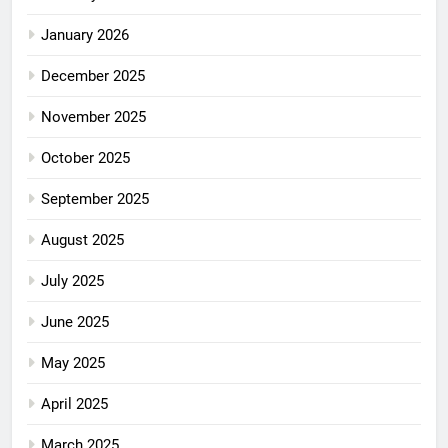
January 2026
December 2025
November 2025
October 2025
September 2025
August 2025
July 2025
June 2025
May 2025
April 2025
March 2025