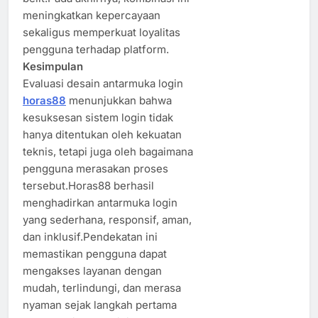
meningkatkan kepercayaan
sekaligus memperkuat loyalitas
pengguna terhadap platform.
Kesimpulan
Evaluasi desain antarmuka login
horas88
menunjukkan bahwa
kesuksesan sistem login tidak
hanya ditentukan oleh kekuatan
teknis, tetapi juga oleh bagaimana
pengguna merasakan proses
tersebut.Horas88 berhasil
menghadirkan antarmuka login
yang sederhana, responsif, aman,
dan inklusif.Pendekatan ini
memastikan pengguna dapat
mengakses layanan dengan
mudah, terlindungi, dan merasa
nyaman sejak langkah pertama