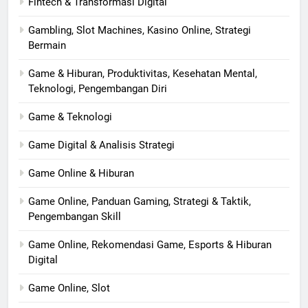
Fintech & Transformasi Digital
Gambling, Slot Machines, Kasino Online, Strategi
Bermain
Game & Hiburan, Produktivitas, Kesehatan Mental,
Teknologi, Pengembangan Diri
Game & Teknologi
Game Digital & Analisis Strategi
Game Online & Hiburan
Game Online, Panduan Gaming, Strategi & Taktik,
Pengembangan Skill
Game Online, Rekomendasi Game, Esports & Hiburan
Digital
Game Online, Slot