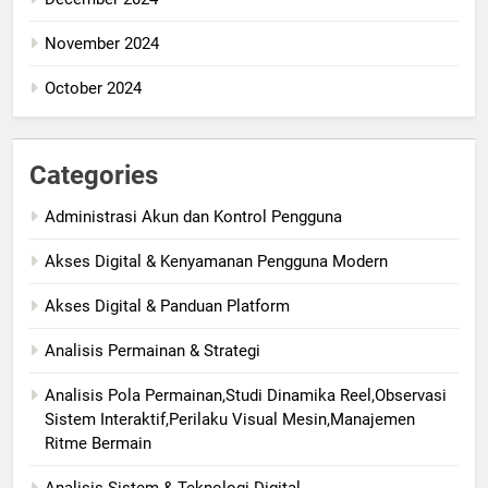
November 2024
October 2024
Categories
Administrasi Akun dan Kontrol Pengguna
Akses Digital & Kenyamanan Pengguna Modern
Akses Digital & Panduan Platform
Analisis Permainan & Strategi
Analisis Pola Permainan,Studi Dinamika Reel,Observasi
Sistem Interaktif,Perilaku Visual Mesin,Manajemen
Ritme Bermain
Analisis Sistem & Teknologi Digital