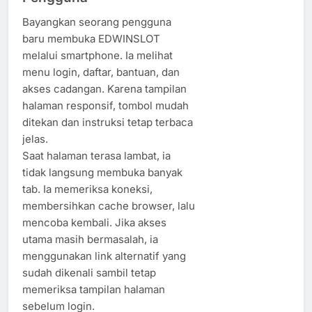
Bayangkan seorang pengguna
baru membuka EDWINSLOT
melalui smartphone. Ia melihat
menu login, daftar, bantuan, dan
akses cadangan. Karena tampilan
halaman responsif, tombol mudah
ditekan dan instruksi tetap terbaca
jelas.
Saat halaman terasa lambat, ia
tidak langsung membuka banyak
tab. Ia memeriksa koneksi,
membersihkan cache browser, lalu
mencoba kembali. Jika akses
utama masih bermasalah, ia
menggunakan link alternatif yang
sudah dikenali sambil tetap
memeriksa tampilan halaman
sebelum login.