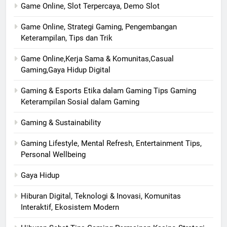
Game Online, Slot Terpercaya, Demo Slot
Game Online, Strategi Gaming, Pengembangan
Keterampilan, Tips dan Trik
Game Online,Kerja Sama & Komunitas,Casual
Gaming,Gaya Hidup Digital
Gaming & Esports Etika dalam Gaming Tips Gaming
Keterampilan Sosial dalam Gaming
Gaming & Sustainability
Gaming Lifestyle, Mental Refresh, Entertainment Tips,
Personal Wellbeing
Gaya Hidup
Hiburan Digital, Teknologi & Inovasi, Komunitas
Interaktif, Ekosistem Modern