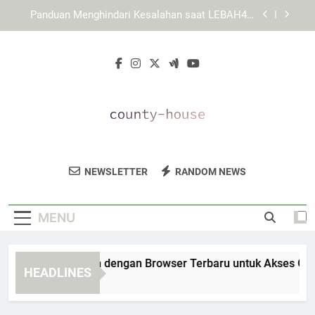
Skip
Login KAYA787 dengan Navigasi Cepat untuk
to
Berbagai Perangkat
content
KAYA787 Login dengan Pengelolaan Akun yang
Lebih Mudah Dipahami
EDWINSLOT Login dengan Browser Terbaru untuk
Akses Optimal dan Lebih Stabil
Panduan Menghindari Kesalahan saat LEBAH4D
Login agar Akses Akun Lebih Teratur
Login KAYA787 dengan Navigasi Cepat untuk
Berbagai Perangkat
County House
Nikmati Kenyamanan Penginapan
KAYA787 Login dengan Pengelolaan Akun yang
NEWSLETTER
RANDOM NEWS
Lebih Mudah Dipahami
Berkualitas Di County House. Tempat Ideal
Untuk Beristirahat.
MENU
WINSLOT Login dengan Browser Terbaru untuk Akses Optimal 
HEADLINES
Weeks Ago