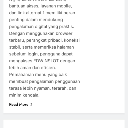
bantuan akses, layanan mobile,
dan link alternatif memiliki peran
penting dalam mendukung
pengalaman digital yang praktis.
Dengan menggunakan browser
terbaru, perangkat pribadi, koneksi
stabil, serta memeriksa halaman
sebelum login, pengguna dapat
mengakses EDWINSLOT dengan
lebih aman dan efisien.
Pemahaman menu yang baik
membuat pengalaman penggunaan
terasa lebih nyaman, terarah, dan
minim kendala.
Read More