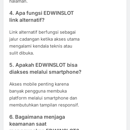
halaman.
4. Apa fungsi EDWINSLOT
link alternatif?
Link alternatif berfungsi sebagai
jalur cadangan ketika akses utama
mengalami kendala teknis atau
sulit dibuka.
5. Apakah EDWINSLOT bisa
diakses melalui smartphone?
Akses mobile penting karena
banyak pengguna membuka
platform melalui smartphone dan
membutuhkan tampilan responsif.
6. Bagaimana menjaga
keamanan saat