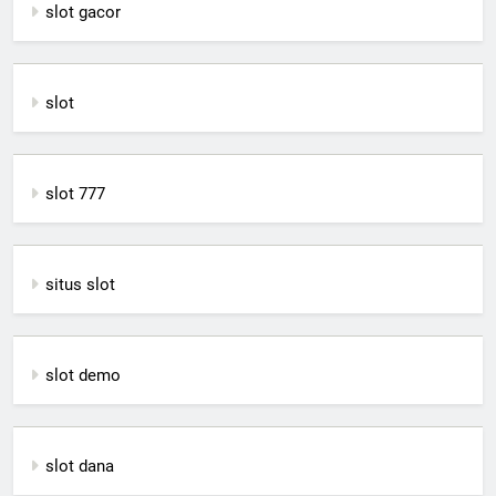
slot gacor
slot
slot 777
situs slot
slot demo
slot dana