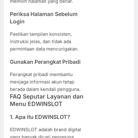
memilih halaman yang benar.
Periksa Halaman Sebelum
Login
Pastikan tampilan konsisten,
instruksi jelas, dan tidak ada
permintaan data mencurigakan.
Gunakan Perangkat Pribadi
Perangkat pribadi membantu
menjaga informasi akun tetap
berada dalam kendali pengguna.
FAQ Seputar Layanan dan
Menu EDWINSLOT
1. Apa itu EDWINSLOT?
EDWINSLOT adalah brand digital
yang banyak dicari pengguna