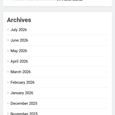
Archives
July 2026
June 2026
May 2026
April 2026
March 2026
February 2026
January 2026
December 2025
November 2025