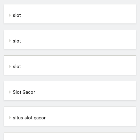
slot
slot
slot
Slot Gacor
situs slot gacor