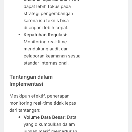
dapat lebih fokus pada
strategi pengembangan
karena isu teknis bisa
ditangani lebih cepat.
Kepatuhan Regulasi
:
Monitoring real-time
mendukung audit dan
pelaporan keamanan sesuai
standar internasional.
Tantangan dalam
Implementasi
Meskipun efektif, penerapan
monitoring real-time tidak lepas
dari tantangan:
Volume Data Besar
: Data
yang dikumpulkan dalam
jumlah masif memerlukan