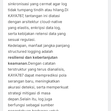
sinkronisasi yang cermat agar log
tidak tumpang tindih atau hilang.Di
KAYA787, tantangan ini diatasi
dengan arsitektur cloud-native
yang elastis, enkripsi data log,
serta kebijakan retensi data yang
sesuai regulasi.
Kedelapan, manfaat jangka panjang
structured logging adalah
resiliensi dan keberlanjutan
keamanan
.Dengan catatan
terstruktur yang terus dianalisis,
KAYA787 dapat memprediksi pola
serangan baru, meningkatkan
akurasi deteksi, serta memperkuat
strategi mitigasi di masa
depan.Selain itu, log juga
berfungsi sebagai sumber
pengetahuan berharga untuk