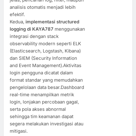
analisis otomatis menjadi lebih
efektif.
Kedua,
implementasi structured
logging di KAYA787
menggunakan
integrasi dengan stack
observability modern seperti ELK
(Elasticsearch, Logstash, Kibana)
dan SIEM (Security Information
and Event Management).Aktivitas
login pengguna dicatat dalam
format standar yang memudahkan
pengelolaan data besar.Dashboard
real-time menampilkan metrik
login, lonjakan percobaan gagal,
serta pola akses abnormal
sehingga tim keamanan dapat
segera melakukan investigasi atau
mitigasi.