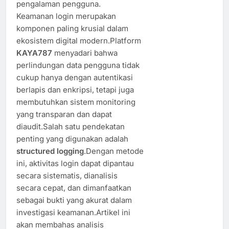
pengalaman pengguna.
Keamanan login merupakan
komponen paling krusial dalam
ekosistem digital modern.Platform
KAYA787
menyadari bahwa
perlindungan data pengguna tidak
cukup hanya dengan autentikasi
berlapis dan enkripsi, tetapi juga
membutuhkan sistem monitoring
yang transparan dan dapat
diaudit.Salah satu pendekatan
penting yang digunakan adalah
structured logging
.Dengan metode
ini, aktivitas login dapat dipantau
secara sistematis, dianalisis
secara cepat, dan dimanfaatkan
sebagai bukti yang akurat dalam
investigasi keamanan.Artikel ini
akan membahas analisis