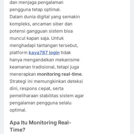
dan menjaga pengalaman
pengguna tetap optimal.
Dalam dunia digital yang semakin
kompleks, ancaman siber dan
potensi gangguan sistem bisa
muncul kapan saja. Untuk
menghadapi tantangan tersebut,
platform
kaya787 login
tidak
hanya mengandalkan mekanisme
keamanan tradisional, tetapi juga
menerapkan
monitoring real-time
.
Strategi ini memungkinkan deteksi
dini, respons cepat, serta
pemeliharaan stabilitas sistem agar
pengalaman pengguna selalu
optimal.
Apa Itu Monitoring Real-
Time?