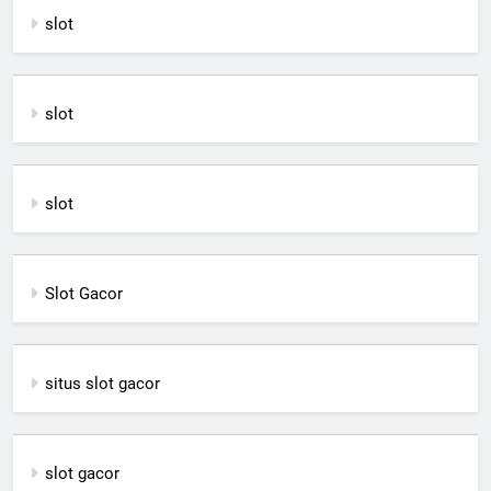
slot
slot
slot
Slot Gacor
situs slot gacor
slot gacor