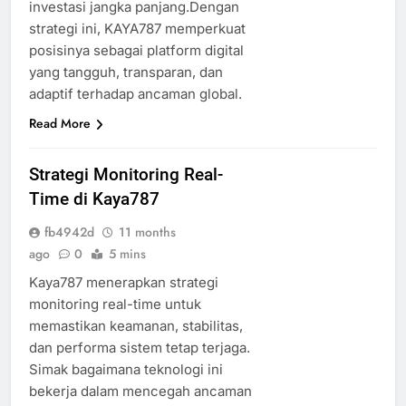
investasi jangka panjang.Dengan
strategi ini, KAYA787 memperkuat
posisinya sebagai platform digital
yang tangguh, transparan, dan
adaptif terhadap ancaman global.
Read More
Strategi Monitoring Real-
Time di Kaya787
fb4942d
11 months
ago
0
5 mins
Kaya787 menerapkan strategi
monitoring real-time untuk
memastikan keamanan, stabilitas,
dan performa sistem tetap terjaga.
Simak bagaimana teknologi ini
bekerja dalam mencegah ancaman