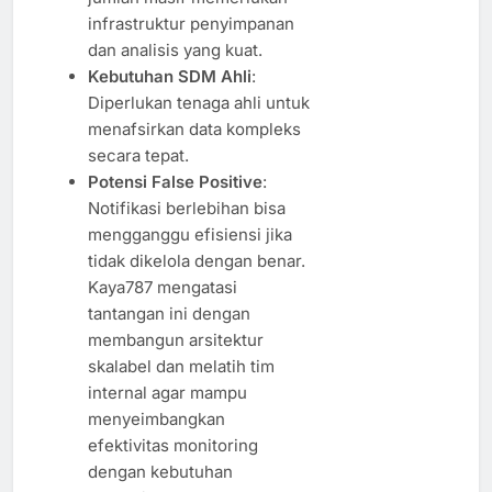
infrastruktur penyimpanan
dan analisis yang kuat.
Kebutuhan SDM Ahli
:
Diperlukan tenaga ahli untuk
menafsirkan data kompleks
secara tepat.
Potensi False Positive
:
Notifikasi berlebihan bisa
mengganggu efisiensi jika
tidak dikelola dengan benar.
Kaya787 mengatasi
tantangan ini dengan
membangun arsitektur
skalabel dan melatih tim
internal agar mampu
menyeimbangkan
efektivitas monitoring
dengan kebutuhan