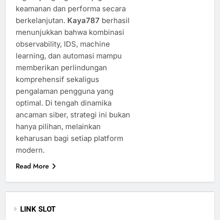
keamanan dan performa secara
berkelanjutan.
Kaya787
berhasil
menunjukkan bahwa kombinasi
observability, IDS, machine
learning, dan automasi mampu
memberikan perlindungan
komprehensif sekaligus
pengalaman pengguna yang
optimal. Di tengah dinamika
ancaman siber, strategi ini bukan
hanya pilihan, melainkan
keharusan bagi setiap platform
modern.
Read More
LINK SLOT