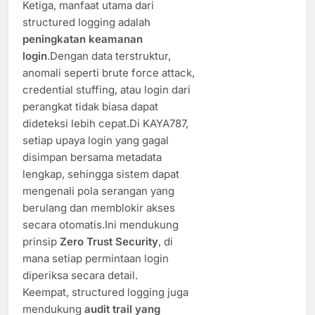
Ketiga, manfaat utama dari
structured logging adalah
peningkatan keamanan
login
.Dengan data terstruktur,
anomali seperti brute force attack,
credential stuffing, atau login dari
perangkat tidak biasa dapat
dideteksi lebih cepat.Di KAYA787,
setiap upaya login yang gagal
disimpan bersama metadata
lengkap, sehingga sistem dapat
mengenali pola serangan yang
berulang dan memblokir akses
secara otomatis.Ini mendukung
prinsip
Zero Trust Security
, di
mana setiap permintaan login
diperiksa secara detail.
Keempat, structured logging juga
mendukung
audit trail yang