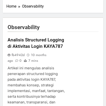
Home
Observability
Observability
Analisis Structured Logging
di Aktivitas Login KAYA787
fb4942d
10 months
ago
0
7 mins
Artikel ini mengulas analisis
penerapan structured logging
pada aktivitas login KAYA787,
membahas konsep, strategi
implementasi, manfaat, tantangan,
serta kontribusinya terhadap
keamanan, transparansi, dan