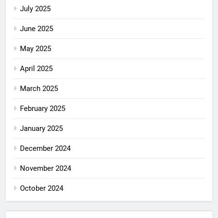
July 2025
June 2025
May 2025
April 2025
March 2025
February 2025
January 2025
December 2024
November 2024
October 2024