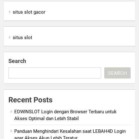
situs slot gacor
situs slot
Search
SEARCH
Recent Posts
EDWINSLOT Login dengan Browser Terbaru untuk
Akses Optimal dan Lebih Stabil
Panduan Menghindari Kesalahan saat LEBAH4D Login
agar Akses Akun Lebih Teratur