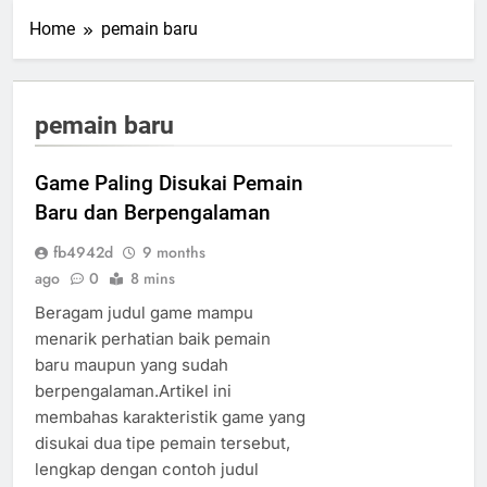
Home
pemain baru
pemain baru
Game Paling Disukai Pemain
Baru dan Berpengalaman
fb4942d
9 months
ago
0
8 mins
Beragam judul game mampu
menarik perhatian baik pemain
baru maupun yang sudah
berpengalaman.Artikel ini
membahas karakteristik game yang
disukai dua tipe pemain tersebut,
lengkap dengan contoh judul