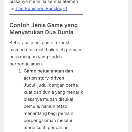
biasanya memiliki semua elemen
ini.
The Punished Backlog+1
Contoh Jenis Game yang
Menyatukan Dua Dunia
Beberapa jenis game terbukti
mampu dinikmati baik oleh pemain
baru maupun yang sudah
berpengalaman.
Game petualangan dan
action story-driven
Judul-judul dengan cerita
kuat dan dunia yang menarik
biasanya mudah disukai
pemula, namun tetap
menantang bagi pemain
berpengalaman melalui
mode sulit, pencarian