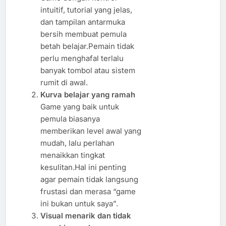
intuitif, tutorial yang jelas,
dan tampilan antarmuka
bersih membuat pemula
betah belajar.Pemain tidak
perlu menghafal terlalu
banyak tombol atau sistem
rumit di awal.
Kurva belajar yang ramah
Game yang baik untuk
pemula biasanya
memberikan level awal yang
mudah, lalu perlahan
menaikkan tingkat
kesulitan.Hal ini penting
agar pemain tidak langsung
frustasi dan merasa “game
ini bukan untuk saya”.
Visual menarik dan tidak