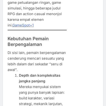
game petualangan ringan, game
simulasi, hingga beberapa judul
RPG dan action casual menonjol
karena empat elemen
ini.
GameSpot+1
Kebutuhan Pemain
Berpengalaman
Di sisi lain, pemain berpengalaman
cenderung mencari sesuatu yang
lebih dalam dari sekadar “seru di
awal”.
Depth dan kompleksitas
jangka panjang
Mereka menyukai sistem
yang punya banyak lapisan:
build karakter, variasi
strategi, mekanik lanjutan,