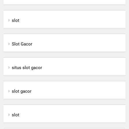
slot
Slot Gacor
situs slot gacor
slot gacor
slot