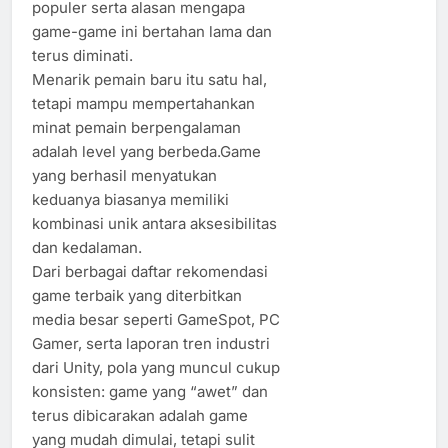
populer serta alasan mengapa
game-game ini bertahan lama dan
terus diminati.
Menarik pemain baru itu satu hal,
tetapi mampu mempertahankan
minat pemain berpengalaman
adalah level yang berbeda.Game
yang berhasil menyatukan
keduanya biasanya memiliki
kombinasi unik antara aksesibilitas
dan kedalaman.
Dari berbagai daftar rekomendasi
game terbaik yang diterbitkan
media besar seperti GameSpot, PC
Gamer, serta laporan tren industri
dari Unity, pola yang muncul cukup
konsisten: game yang “awet” dan
terus dibicarakan adalah game
yang mudah dimulai, tetapi sulit