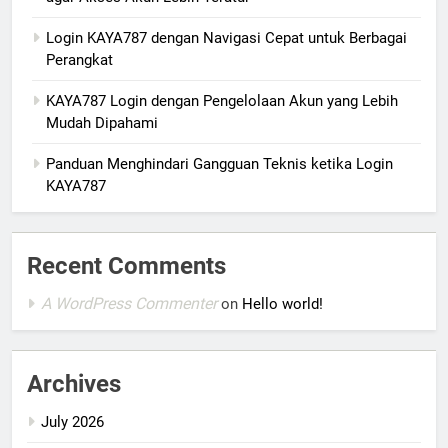
Login KAYA787 dengan Navigasi Cepat untuk Berbagai
Perangkat
KAYA787 Login dengan Pengelolaan Akun yang Lebih
Mudah Dipahami
Panduan Menghindari Gangguan Teknis ketika Login
KAYA787
Recent Comments
A WordPress Commenter
on
Hello world!
Archives
July 2026