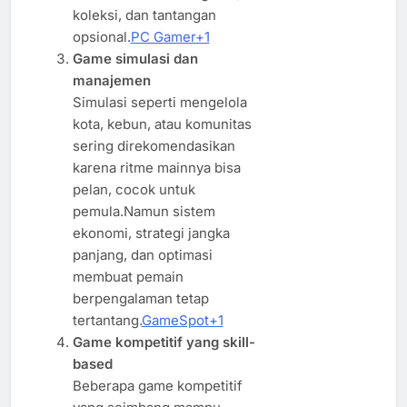
koleksi, dan tantangan
opsional.
PC Gamer+1
Game simulasi dan
manajemen
Simulasi seperti mengelola
kota, kebun, atau komunitas
sering direkomendasikan
karena ritme mainnya bisa
pelan, cocok untuk
pemula.Namun sistem
ekonomi, strategi jangka
panjang, dan optimasi
membuat pemain
berpengalaman tetap
tertantang.
GameSpot+1
Game kompetitif yang skill-
based
Beberapa game kompetitif