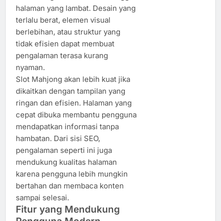
halaman yang lambat. Desain yang
terlalu berat, elemen visual
berlebihan, atau struktur yang
tidak efisien dapat membuat
pengalaman terasa kurang
nyaman.
Slot Mahjong akan lebih kuat jika
dikaitkan dengan tampilan yang
ringan dan efisien. Halaman yang
cepat dibuka membantu pengguna
mendapatkan informasi tanpa
hambatan. Dari sisi SEO,
pengalaman seperti ini juga
mendukung kualitas halaman
karena pengguna lebih mungkin
bertahan dan membaca konten
sampai selesai.
Fitur yang Mendukung