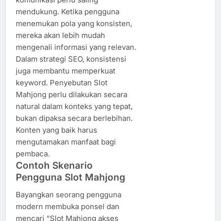
mendukung. Ketika pengguna
menemukan pola yang konsisten,
mereka akan lebih mudah
mengenali informasi yang relevan.
Dalam strategi SEO, konsistensi
juga membantu memperkuat
keyword. Penyebutan Slot
Mahjong perlu dilakukan secara
natural dalam konteks yang tepat,
bukan dipaksa secara berlebihan.
Konten yang baik harus
mengutamakan manfaat bagi
pembaca.
Contoh Skenario
Pengguna Slot Mahjong
Bayangkan seorang pengguna
modern membuka ponsel dan
mencari “Slot Mahjong akses