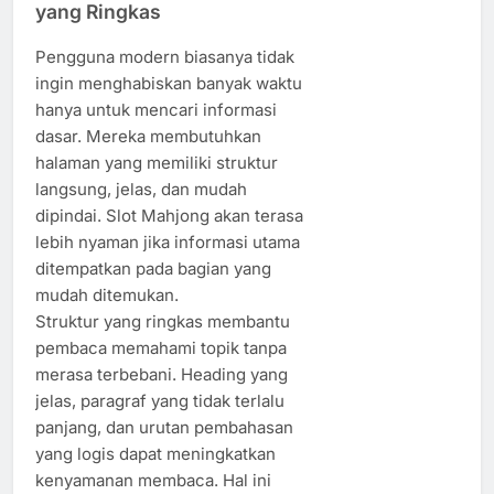
yang Ringkas
Pengguna modern biasanya tidak
ingin menghabiskan banyak waktu
hanya untuk mencari informasi
dasar. Mereka membutuhkan
halaman yang memiliki struktur
langsung, jelas, dan mudah
dipindai. Slot Mahjong akan terasa
lebih nyaman jika informasi utama
ditempatkan pada bagian yang
mudah ditemukan.
Struktur yang ringkas membantu
pembaca memahami topik tanpa
merasa terbebani. Heading yang
jelas, paragraf yang tidak terlalu
panjang, dan urutan pembahasan
yang logis dapat meningkatkan
kenyamanan membaca. Hal ini