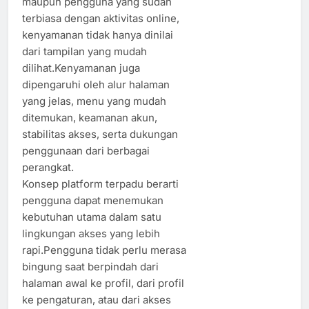
maupun pengguna yang sudah
terbiasa dengan aktivitas online,
kenyamanan tidak hanya dinilai
dari tampilan yang mudah
dilihat.Kenyamanan juga
dipengaruhi oleh alur halaman
yang jelas, menu yang mudah
ditemukan, keamanan akun,
stabilitas akses, serta dukungan
penggunaan dari berbagai
perangkat.
Konsep platform terpadu berarti
pengguna dapat menemukan
kebutuhan utama dalam satu
lingkungan akses yang lebih
rapi.Pengguna tidak perlu merasa
bingung saat berpindah dari
halaman awal ke profil, dari profil
ke pengaturan, atau dari akses