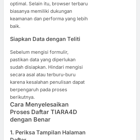
optimal. Selain itu, browser terbaru
biasanya memiliki dukungan
keamanan dan performa yang lebih
baik.
Siapkan Data dengan Teliti
Sebelum mengisi formulir,
pastikan data yang diperlukan
sudah disiapkan. Hindari mengisi
secara asal atau terburu-buru
karena kesalahan penulisan dapat
berpengaruh pada proses
berikutnya.
Cara Menyelesaikan
Proses Daftar TIARA4D
dengan Benar
1. Periksa Tampilan Halaman
Daftar