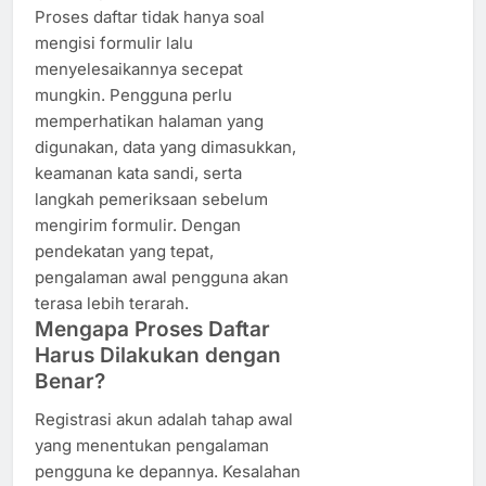
Proses daftar tidak hanya soal
mengisi formulir lalu
menyelesaikannya secepat
mungkin. Pengguna perlu
memperhatikan halaman yang
digunakan, data yang dimasukkan,
keamanan kata sandi, serta
langkah pemeriksaan sebelum
mengirim formulir. Dengan
pendekatan yang tepat,
pengalaman awal pengguna akan
terasa lebih terarah.
Mengapa Proses Daftar
Harus Dilakukan dengan
Benar?
Registrasi akun adalah tahap awal
yang menentukan pengalaman
pengguna ke depannya. Kesalahan