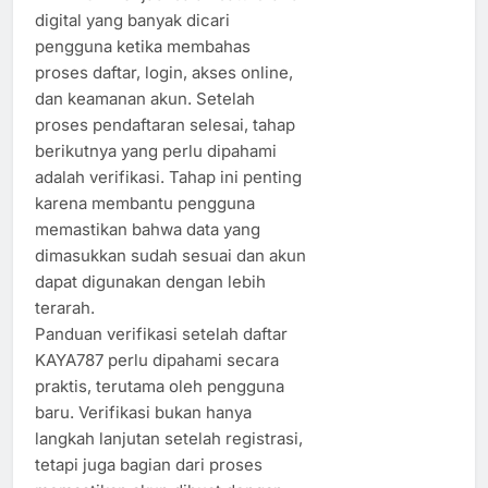
digital yang banyak dicari
pengguna ketika membahas
proses daftar, login, akses online,
dan keamanan akun. Setelah
proses pendaftaran selesai, tahap
berikutnya yang perlu dipahami
adalah verifikasi. Tahap ini penting
karena membantu pengguna
memastikan bahwa data yang
dimasukkan sudah sesuai dan akun
dapat digunakan dengan lebih
terarah.
Panduan verifikasi setelah daftar
KAYA787 perlu dipahami secara
praktis, terutama oleh pengguna
baru. Verifikasi bukan hanya
langkah lanjutan setelah registrasi,
tetapi juga bagian dari proses