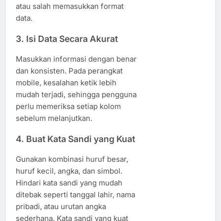
atau salah memasukkan format
data.
3. Isi Data Secara Akurat
Masukkan informasi dengan benar
dan konsisten. Pada perangkat
mobile, kesalahan ketik lebih
mudah terjadi, sehingga pengguna
perlu memeriksa setiap kolom
sebelum melanjutkan.
4. Buat Kata Sandi yang Kuat
Gunakan kombinasi huruf besar,
huruf kecil, angka, dan simbol.
Hindari kata sandi yang mudah
ditebak seperti tanggal lahir, nama
pribadi, atau urutan angka
sederhana. Kata sandi yang kuat