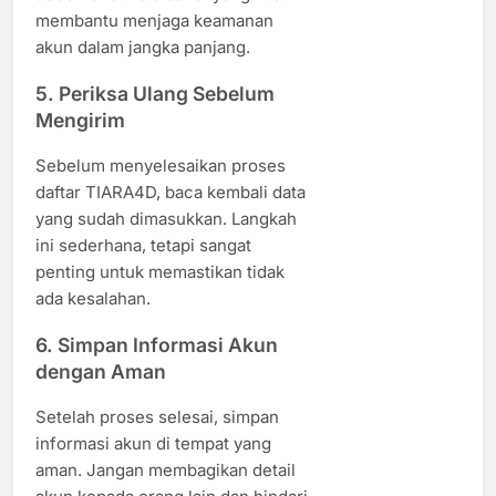
membantu menjaga keamanan
akun dalam jangka panjang.
5. Periksa Ulang Sebelum
Mengirim
Sebelum menyelesaikan proses
daftar TIARA4D, baca kembali data
yang sudah dimasukkan. Langkah
ini sederhana, tetapi sangat
penting untuk memastikan tidak
ada kesalahan.
6. Simpan Informasi Akun
dengan Aman
Setelah proses selesai, simpan
informasi akun di tempat yang
aman. Jangan membagikan detail