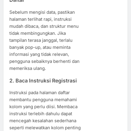
Sebelum mengisi data, pastikan
halaman terlihat rapi, instruksi
mudah dibaca, dan struktur menu
tidak membingungkan. Jika
tampilan terasa janggal, terlalu
banyak pop-up, atau meminta
informasi yang tidak relevan,
pengguna sebaiknya berhenti dan
memeriksa ulang.
2. Baca Instruksi Registrasi
Instruksi pada halaman daftar
membantu pengguna memahami
kolom yang perlu diisi. Membaca
instruksi terlebih dahulu dapat
mencegah kesalahan sederhana
seperti melewatkan kolom penting