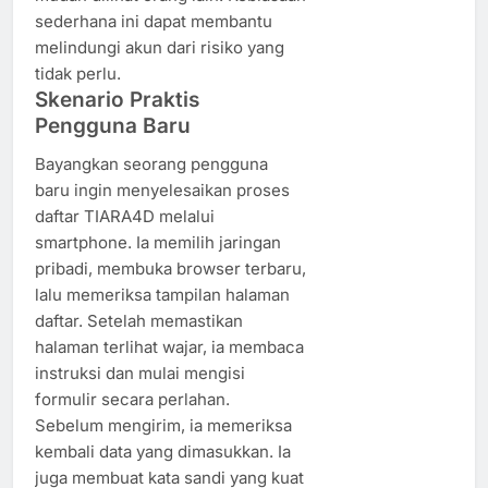
sederhana ini dapat membantu
melindungi akun dari risiko yang
tidak perlu.
Skenario Praktis
Pengguna Baru
Bayangkan seorang pengguna
baru ingin menyelesaikan proses
daftar TIARA4D melalui
smartphone. Ia memilih jaringan
pribadi, membuka browser terbaru,
lalu memeriksa tampilan halaman
daftar. Setelah memastikan
halaman terlihat wajar, ia membaca
instruksi dan mulai mengisi
formulir secara perlahan.
Sebelum mengirim, ia memeriksa
kembali data yang dimasukkan. Ia
juga membuat kata sandi yang kuat