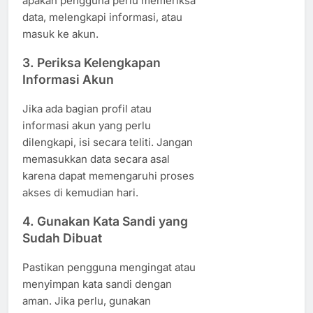
apakah pengguna perlu memeriksa
data, melengkapi informasi, atau
masuk ke akun.
3. Periksa Kelengkapan
Informasi Akun
Jika ada bagian profil atau
informasi akun yang perlu
dilengkapi, isi secara teliti. Jangan
memasukkan data secara asal
karena dapat memengaruhi proses
akses di kemudian hari.
4. Gunakan Kata Sandi yang
Sudah Dibuat
Pastikan pengguna mengingat atau
menyimpan kata sandi dengan
aman. Jika perlu, gunakan