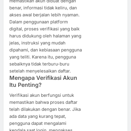
memastikan akun dibuat dengan
benar, informasi tidak keliru, dan
akses awal berjalan lebih nyaman.
Dalam penggunaan platform
digital, proses verifikasi yang baik
harus didukung oleh halaman yang
jelas, instruksi yang mudah
dipahami, dan kebiasaan pengguna
yang teliti. Karena itu, pengguna
sebaiknya tidak terburu-buru
setelah menyelesaikan daftar.
Mengapa Verifikasi Akun
Itu Penting?
Verifikasi akun berfungsi untuk
memastikan bahwa proses daftar
telah dilakukan dengan benar. Jika
ada data yang kurang tepat,
pengguna dapat mengalami
kendala saat login, mengakses