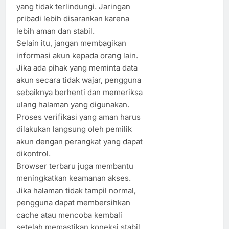
yang tidak terlindungi. Jaringan
pribadi lebih disarankan karena
lebih aman dan stabil.
Selain itu, jangan membagikan
informasi akun kepada orang lain.
Jika ada pihak yang meminta data
akun secara tidak wajar, pengguna
sebaiknya berhenti dan memeriksa
ulang halaman yang digunakan.
Proses verifikasi yang aman harus
dilakukan langsung oleh pemilik
akun dengan perangkat yang dapat
dikontrol.
Browser terbaru juga membantu
meningkatkan keamanan akses.
Jika halaman tidak tampil normal,
pengguna dapat membersihkan
cache atau mencoba kembali
setelah memastikan koneksi stabil.