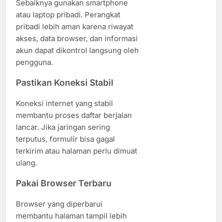
Sebaiknya gunakan smartphone
atau laptop pribadi. Perangkat
pribadi lebih aman karena riwayat
akses, data browser, dan informasi
akun dapat dikontrol langsung oleh
pengguna.
Pastikan Koneksi Stabil
Koneksi internet yang stabil
membantu proses daftar berjalan
lancar. Jika jaringan sering
terputus, formulir bisa gagal
terkirim atau halaman perlu dimuat
ulang.
Pakai Browser Terbaru
Browser yang diperbarui
membantu halaman tampil lebih