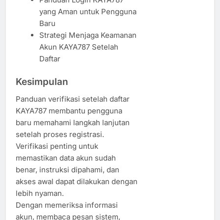
yang Aman untuk Pengguna
Baru
Strategi Menjaga Keamanan
Akun KAYA787 Setelah
Daftar
Kesimpulan
Panduan verifikasi setelah daftar
KAYA787 membantu pengguna
baru memahami langkah lanjutan
setelah proses registrasi.
Verifikasi penting untuk
memastikan data akun sudah
benar, instruksi dipahami, dan
akses awal dapat dilakukan dengan
lebih nyaman.
Dengan memeriksa informasi
akun, membaca pesan sistem,