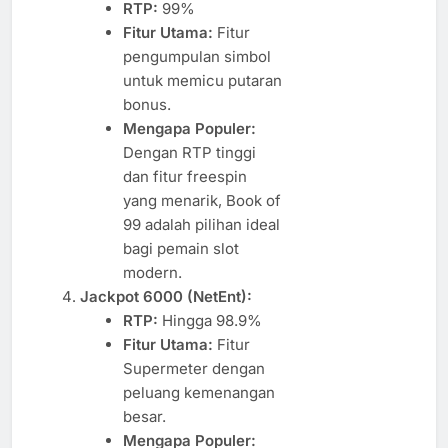
RTP:
99%
Fitur Utama:
Fitur
pengumpulan simbol
untuk memicu putaran
bonus.
Mengapa Populer:
Dengan RTP tinggi
dan fitur freespin
yang menarik, Book of
99 adalah pilihan ideal
bagi pemain slot
modern.
Jackpot 6000 (NetEnt):
RTP:
Hingga 98.9%
Fitur Utama:
Fitur
Supermeter dengan
peluang kemenangan
besar.
Mengapa Populer: