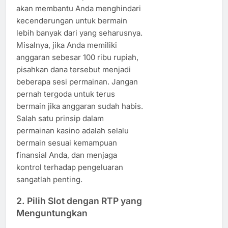
akan membantu Anda menghindari
kecenderungan untuk bermain
lebih banyak dari yang seharusnya.
Misalnya, jika Anda memiliki
anggaran sebesar 100 ribu rupiah,
pisahkan dana tersebut menjadi
beberapa sesi permainan. Jangan
pernah tergoda untuk terus
bermain jika anggaran sudah habis.
Salah satu prinsip dalam
permainan kasino adalah selalu
bermain sesuai kemampuan
finansial Anda, dan menjaga
kontrol terhadap pengeluaran
sangatlah penting.
2. Pilih Slot dengan RTP yang
Menguntungkan