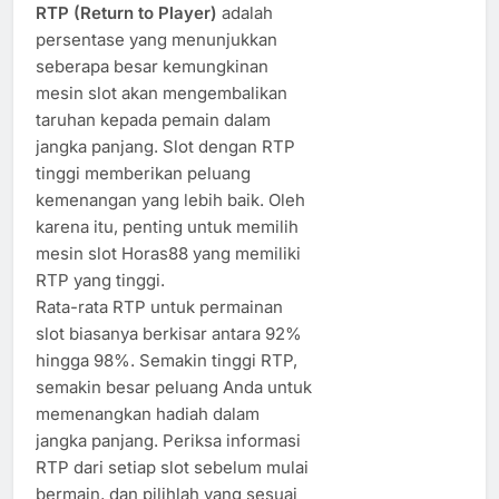
RTP (Return to Player)
adalah
persentase yang menunjukkan
seberapa besar kemungkinan
mesin slot akan mengembalikan
taruhan kepada pemain dalam
jangka panjang. Slot dengan RTP
tinggi memberikan peluang
kemenangan yang lebih baik. Oleh
karena itu, penting untuk memilih
mesin slot Horas88 yang memiliki
RTP yang tinggi.
Rata-rata RTP untuk permainan
slot biasanya berkisar antara 92%
hingga 98%. Semakin tinggi RTP,
semakin besar peluang Anda untuk
memenangkan hadiah dalam
jangka panjang. Periksa informasi
RTP dari setiap slot sebelum mulai
bermain, dan pilihlah yang sesuai