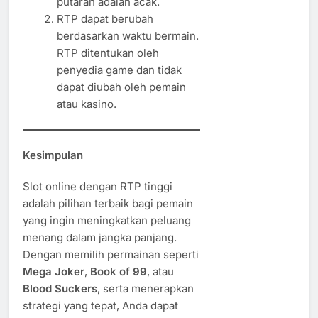
putaran adalah acak.
RTP dapat berubah
berdasarkan waktu bermain.
RTP ditentukan oleh
penyedia game dan tidak
dapat diubah oleh pemain
atau kasino.
Kesimpulan
Slot online dengan RTP tinggi
adalah pilihan terbaik bagi pemain
yang ingin meningkatkan peluang
menang dalam jangka panjang.
Dengan memilih permainan seperti
Mega Joker
,
Book of 99
, atau
Blood Suckers
, serta menerapkan
strategi yang tepat, Anda dapat