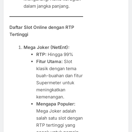
dalam jangka panjang.
Daftar Slot Online dengan RTP
Tertinggi
Mega Joker (NetEnt):
RTP:
Hingga 99%
Fitur Utama:
Slot
klasik dengan tema
buah-buahan dan fitur
Supermeter untuk
meningkatkan
kemenangan.
Mengapa Populer:
Mega Joker adalah
salah satu slot dengan
RTP tertinggi yang