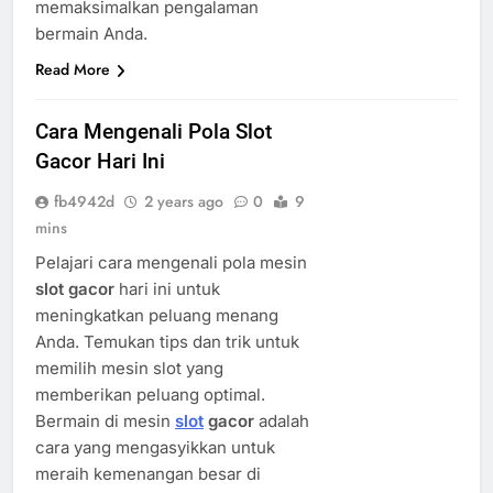
memaksimalkan pengalaman
bermain Anda.
Read More
Cara Mengenali Pola Slot
Gacor Hari Ini
fb4942d
2 years ago
0
9
mins
Pelajari cara mengenali pola mesin
slot gacor
hari ini untuk
meningkatkan peluang menang
Anda. Temukan tips dan trik untuk
memilih mesin slot yang
memberikan peluang optimal.
Bermain di mesin
slot
gacor
adalah
cara yang mengasyikkan untuk
meraih kemenangan besar di