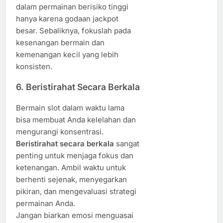
dalam permainan berisiko tinggi
hanya karena godaan jackpot
besar. Sebaliknya, fokuslah pada
kesenangan bermain dan
kemenangan kecil yang lebih
konsisten.
6. Beristirahat Secara Berkala
Bermain slot dalam waktu lama
bisa membuat Anda kelelahan dan
mengurangi konsentrasi.
Beristirahat secara berkala
sangat
penting untuk menjaga fokus dan
ketenangan. Ambil waktu untuk
berhenti sejenak, menyegarkan
pikiran, dan mengevaluasi strategi
permainan Anda.
Jangan biarkan emosi menguasai