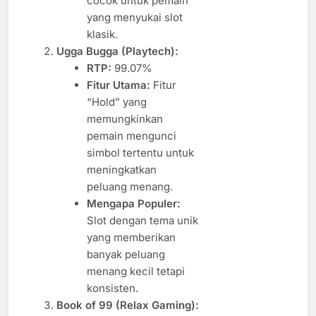
cocok untuk pemain
yang menyukai slot
klasik.
Ugga Bugga (Playtech):
RTP:
99.07%
Fitur Utama:
Fitur
“Hold” yang
memungkinkan
pemain mengunci
simbol tertentu untuk
meningkatkan
peluang menang.
Mengapa Populer:
Slot dengan tema unik
yang memberikan
banyak peluang
menang kecil tetapi
konsisten.
Book of 99 (Relax Gaming):