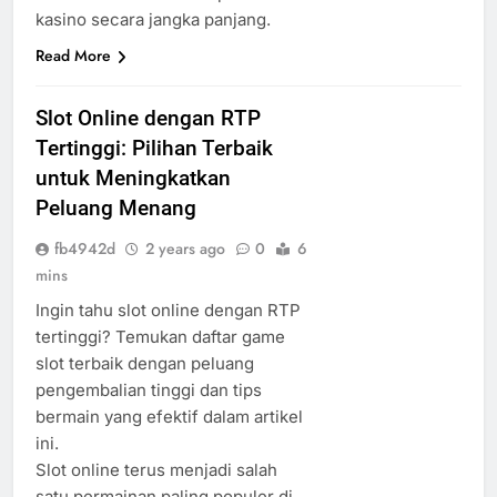
kasino secara jangka panjang.
Read More
Slot Online dengan RTP
Tertinggi: Pilihan Terbaik
untuk Meningkatkan
Peluang Menang
fb4942d
2 years ago
0
6
mins
Ingin tahu slot online dengan RTP
tertinggi? Temukan daftar game
slot terbaik dengan peluang
pengembalian tinggi dan tips
bermain yang efektif dalam artikel
ini.
Slot online terus menjadi salah
satu permainan paling populer di