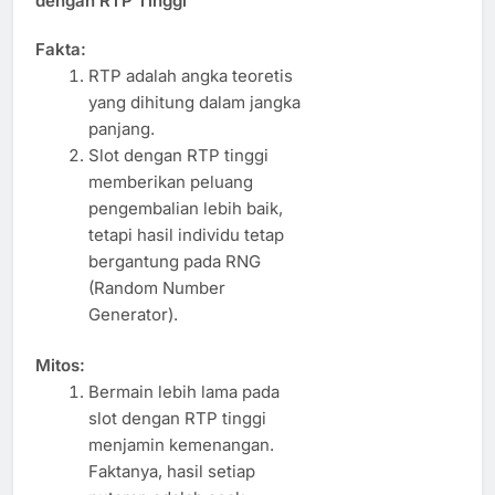
dengan RTP Tinggi
Fakta:
RTP adalah angka teoretis
yang dihitung dalam jangka
panjang.
Slot dengan RTP tinggi
memberikan peluang
pengembalian lebih baik,
tetapi hasil individu tetap
bergantung pada RNG
(Random Number
Generator).
Mitos:
Bermain lebih lama pada
slot dengan RTP tinggi
menjamin kemenangan.
Faktanya, hasil setiap