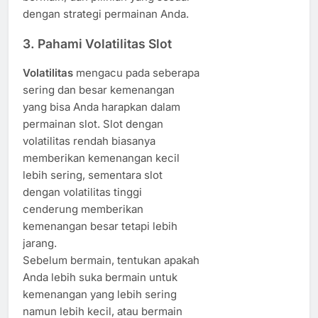
dengan strategi permainan Anda.
3. Pahami Volatilitas Slot
Volatilitas
mengacu pada seberapa
sering dan besar kemenangan
yang bisa Anda harapkan dalam
permainan slot. Slot dengan
volatilitas rendah biasanya
memberikan kemenangan kecil
lebih sering, sementara slot
dengan volatilitas tinggi
cenderung memberikan
kemenangan besar tetapi lebih
jarang.
Sebelum bermain, tentukan apakah
Anda lebih suka bermain untuk
kemenangan yang lebih sering
namun lebih kecil, atau bermain