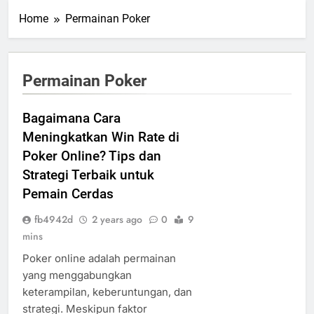
Home
Permainan Poker
Permainan Poker
Bagaimana Cara
Meningkatkan Win Rate di
Poker Online? Tips dan
Strategi Terbaik untuk
Pemain Cerdas
fb4942d
2 years ago
0
9
mins
Poker online adalah permainan
yang menggabungkan
keterampilan, keberuntungan, dan
strategi. Meskipun faktor