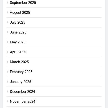
September 2025
August 2025
July 2025
June 2025
May 2025
April 2025
March 2025
February 2025
January 2025
December 2024
November 2024