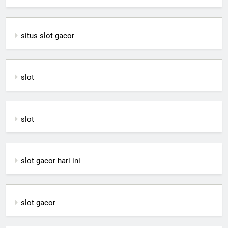
situs slot gacor
slot
slot
slot gacor hari ini
slot gacor