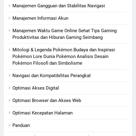
Manajemen Gangguan dan Stabilitas Navigasi
Manajemen Informasi Akun
Manajemen Waktu Game Online Sehat Tips Gaming
Produktivitas dan Hiburan Gaming Seimbang
Mitologi & Legenda Pokémon Budaya dan Inspirasi
Pokémon Lore Dunia Pokémon Analisis Desain
Pokémon Filosofi dan Simbolisme
Navigasi dan Kompatibilitas Perangkat
Optimasi Akses Digital
Optimasi Browser dan Akses Web
Optimasi Kecepatan Halaman
Panduan