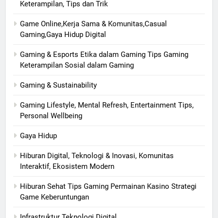
Keterampilan, Tips dan Trik
Game Online,Kerja Sama & Komunitas,Casual
Gaming,Gaya Hidup Digital
Gaming & Esports Etika dalam Gaming Tips Gaming
Keterampilan Sosial dalam Gaming
Gaming & Sustainability
Gaming Lifestyle, Mental Refresh, Entertainment Tips,
Personal Wellbeing
Gaya Hidup
Hiburan Digital, Teknologi & Inovasi, Komunitas
Interaktif, Ekosistem Modern
Hiburan Sehat Tips Gaming Permainan Kasino Strategi
Game Keberuntungan
Infrastruktur Teknologi Digital