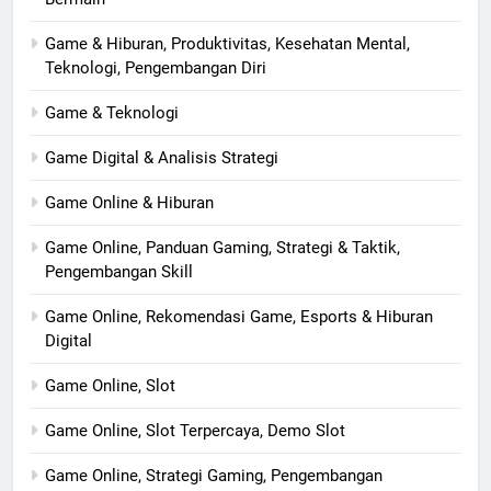
Game & Hiburan, Produktivitas, Kesehatan Mental,
Teknologi, Pengembangan Diri
Game & Teknologi
Game Digital & Analisis Strategi
Game Online & Hiburan
Game Online, Panduan Gaming, Strategi & Taktik,
Pengembangan Skill
Game Online, Rekomendasi Game, Esports & Hiburan
Digital
Game Online, Slot
Game Online, Slot Terpercaya, Demo Slot
Game Online, Strategi Gaming, Pengembangan