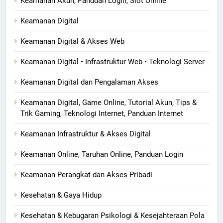
Keamanan Akun, Panduan Login, Slot Online
Keamanan Digital
Keamanan Digital & Akses Web
Keamanan Digital • Infrastruktur Web • Teknologi Server
Keamanan Digital dan Pengalaman Akses
Keamanan Digital, Game Online, Tutorial Akun, Tips &
Trik Gaming, Teknologi Internet, Panduan Internet
Keamanan Infrastruktur & Akses Digital
Keamanan Online, Taruhan Online, Panduan Login
Keamanan Perangkat dan Akses Pribadi
Kesehatan & Gaya Hidup
Kesehatan & Kebugaran Psikologi & Kesejahteraan Pola