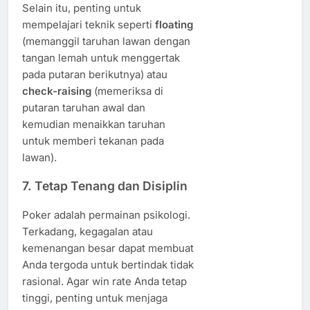
Selain itu, penting untuk
mempelajari teknik seperti
floating
(memanggil taruhan lawan dengan
tangan lemah untuk menggertak
pada putaran berikutnya) atau
check-raising
(memeriksa di
putaran taruhan awal dan
kemudian menaikkan taruhan
untuk memberi tekanan pada
lawan).
7.
Tetap Tenang dan Disiplin
Poker adalah permainan psikologi.
Terkadang, kegagalan atau
kemenangan besar dapat membuat
Anda tergoda untuk bertindak tidak
rasional. Agar win rate Anda tetap
tinggi, penting untuk menjaga