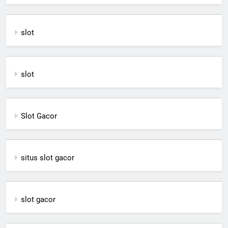
slot
slot
Slot Gacor
situs slot gacor
slot gacor