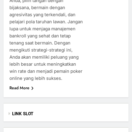
Anda, pilih tangan dengan
bijaksana, bermain dengan
agresivitas yang terkendali, dan
pelajari pola taruhan lawan. Jangan
lupa untuk menjaga manajemen
bankroll yang sehat dan tetap
tenang saat bermain. Dengan
mengikuti strategi-strategi ini,
Anda akan memiliki peluang yang
lebih besar untuk meningkatkan
win rate dan menjadi pemain poker
online yang lebih sukses.
Read More
LINK SLOT