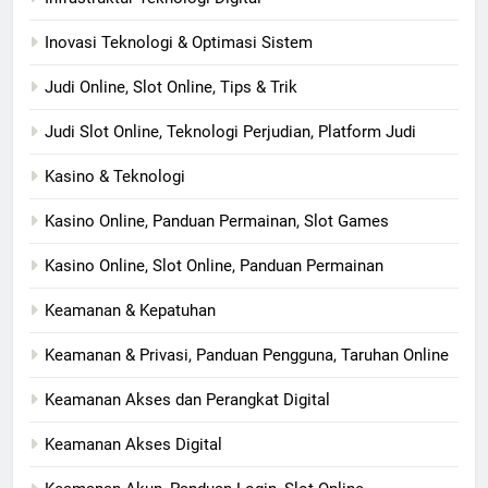
Inovasi Teknologi & Optimasi Sistem
Judi Online, Slot Online, Tips & Trik
Judi Slot Online, Teknologi Perjudian, Platform Judi
Kasino & Teknologi
Kasino Online, Panduan Permainan, Slot Games
Kasino Online, Slot Online, Panduan Permainan
Keamanan & Kepatuhan
Keamanan & Privasi, Panduan Pengguna, Taruhan Online
Keamanan Akses dan Perangkat Digital
Keamanan Akses Digital