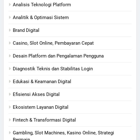
Analisis Teknologi Platform
Analitik & Optimasi Sistem
Brand Digital
Casino, Slot Online, Pembayaran Cepat
Desain Platform dan Pengalaman Pengguna
Diagnostik Teknis dan Stabilitas Login
Edukasi & Keamanan Digital
Efisiensi Akses Digital
Ekosistem Layanan Digital
Fintech & Transformasi Digital
Gambling, Slot Machines, Kasino Online, Strategi
Bermain