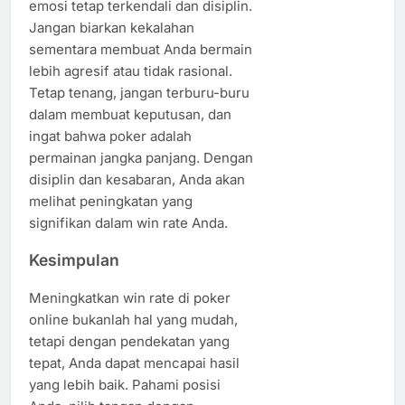
emosi tetap terkendali dan disiplin.
Jangan biarkan kekalahan
sementara membuat Anda bermain
lebih agresif atau tidak rasional.
Tetap tenang, jangan terburu-buru
dalam membuat keputusan, dan
ingat bahwa poker adalah
permainan jangka panjang. Dengan
disiplin dan kesabaran, Anda akan
melihat peningkatan yang
signifikan dalam win rate Anda.
Kesimpulan
Meningkatkan win rate di poker
online bukanlah hal yang mudah,
tetapi dengan pendekatan yang
tepat, Anda dapat mencapai hasil
yang lebih baik. Pahami posisi