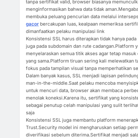
tanpa sertifikat valid, browser biasanya memuncul
menginformasikan bahwa data tidak aman.Mengabai
membuka peluang pencurian data melalui intersep
gacor
bercakupan luas, kealpaan memeriksa sertifi
dimanfaatkan pelaku manipulasi link
Konsistensi SSL harus diterapkan tidak hanya pada
juga pada subdomain dan rute cadangan.Platform y
menyelaraskan semua titik akses agar tetap masuk d
yang sama.Platform tiruan sering kali melewatkan t
fokus pada tampilan visual tanpa memperhatikan ser
Dalam banyak kasus, SSL menjadi lapisan pelindun
man-in-the-middle.Saat pelaku mencoba menyisipk
untuk mencuri data, browser akan membaca perbeda
menolak koneksi.Karena itu, sertifikat yang konsi
sebagai penutup celah manipulasi yang sulit terlihat
saja
Konsistensi SSL juga membantu platform menerap
Trust.Security model ini mengharuskan setiap per
diverifikasi sebelum diterima.Sertifikat menjadi s