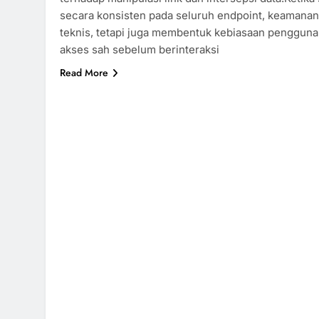
secara konsisten pada seluruh endpoint, keamanan 
teknis, tetapi juga membentuk kebiasaan pengguna
akses sah sebelum berinteraksi
Read More