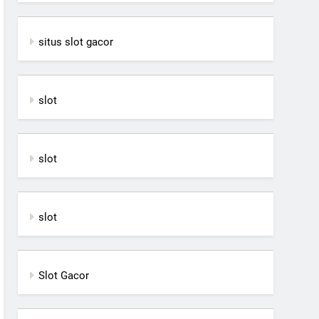
situs slot gacor
slot
slot
slot
Slot Gacor