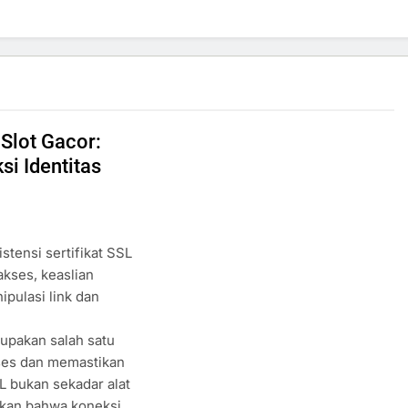
 Slot Gacor:
si Identitas
ensi sertifikat SSL
kses, keaslian
pulasi link dan
rupakan salah satu
ses dan memastikan
 bukan sekadar alat
tikan bahwa koneksi