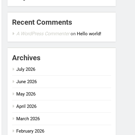
Recent Comments
A WordPress Commenter
on
Hello world!
Archives
July 2026
June 2026
May 2026
April 2026
March 2026
February 2026