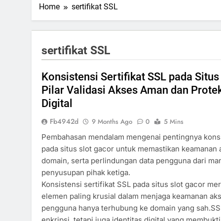
Home
sertifikat SSL
sertifikat SSL
Konsistensi Sertifikat SSL pada Situs
Pilar Validasi Akses Aman dan Protek
Digital
Fb4942d
9 Months Ago
0
5 Mins
Pembahasan mendalam mengenai pentingnya konsist
pada situs slot gacor untuk memastikan keamanan a
domain, serta perlindungan data pengguna dari mani
penyusupan pihak ketiga.
Konsistensi sertifikat SSL pada situs slot gacor me
elemen paling krusial dalam menjaga keamanan ak
pengguna hanya terhubung ke domain yang sah.SSL
enkripsi, tetapi juga identitas digital yang membuk