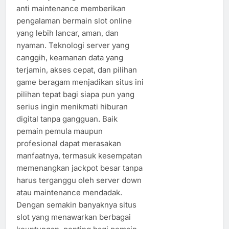
anti maintenance memberikan
pengalaman bermain slot online
yang lebih lancar, aman, dan
nyaman. Teknologi server yang
canggih, keamanan data yang
terjamin, akses cepat, dan pilihan
game beragam menjadikan situs ini
pilihan tepat bagi siapa pun yang
serius ingin menikmati hiburan
digital tanpa gangguan. Baik
pemain pemula maupun
profesional dapat merasakan
manfaatnya, termasuk kesempatan
memenangkan jackpot besar tanpa
harus terganggu oleh server down
atau maintenance mendadak.
Dengan semakin banyaknya situs
slot yang menawarkan berbagai