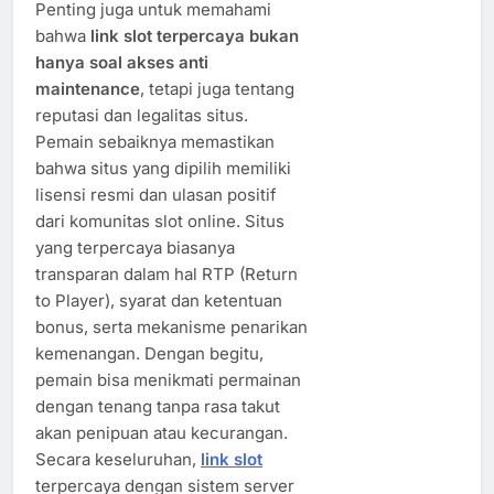
Penting juga untuk memahami
bahwa
link slot terpercaya bukan
hanya soal akses anti
maintenance
, tetapi juga tentang
reputasi dan legalitas situs.
Pemain sebaiknya memastikan
bahwa situs yang dipilih memiliki
lisensi resmi dan ulasan positif
dari komunitas slot online. Situs
yang terpercaya biasanya
transparan dalam hal RTP (Return
to Player), syarat dan ketentuan
bonus, serta mekanisme penarikan
kemenangan. Dengan begitu,
pemain bisa menikmati permainan
dengan tenang tanpa rasa takut
akan penipuan atau kecurangan.
Secara keseluruhan,
link slot
terpercaya dengan sistem server