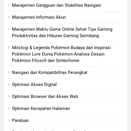
Manajemen Gangguan dan Stabilitas Navigasi
Manajemen Informasi Akun
Manajemen Waktu Game Online Sehat Tips Gaming
Produktivitas dan Hiburan Gaming Seimbang
Mitologi & Legenda Pokémon Budaya dan Inspirasi
Pokémon Lore Dunia Pokémon Analisis Desain
Pokémon Filosofi dan Simbolisme
Navigasi dan Kompatibilitas Perangkat
Optimasi Akses Digital
Optimasi Browser dan Akses Web
Optimasi Kecepatan Halaman
Panduan