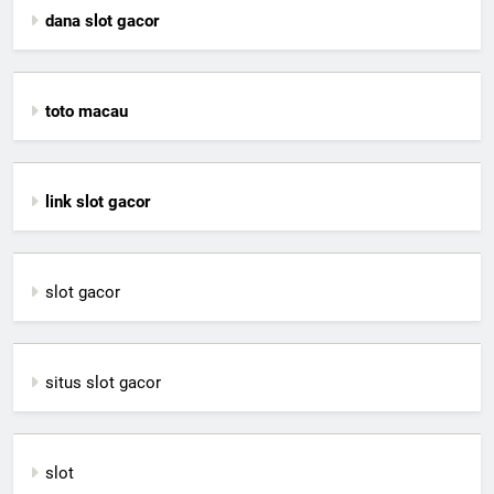
dana slot gacor
toto macau
link slot gacor
slot gacor
situs slot gacor
slot