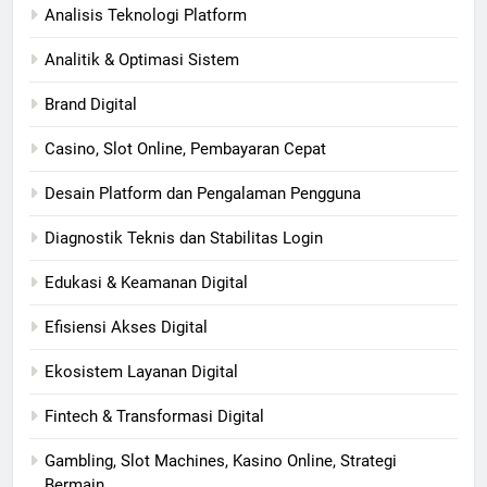
Analisis Teknologi Platform
Analitik & Optimasi Sistem
Brand Digital
Casino, Slot Online, Pembayaran Cepat
Desain Platform dan Pengalaman Pengguna
Diagnostik Teknis dan Stabilitas Login
Edukasi & Keamanan Digital
Efisiensi Akses Digital
Ekosistem Layanan Digital
Fintech & Transformasi Digital
Gambling, Slot Machines, Kasino Online, Strategi
Bermain