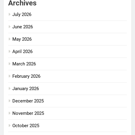
Archives
July 2026
June 2026
May 2026
April 2026
March 2026
February 2026
January 2026
December 2025
November 2025
October 2025