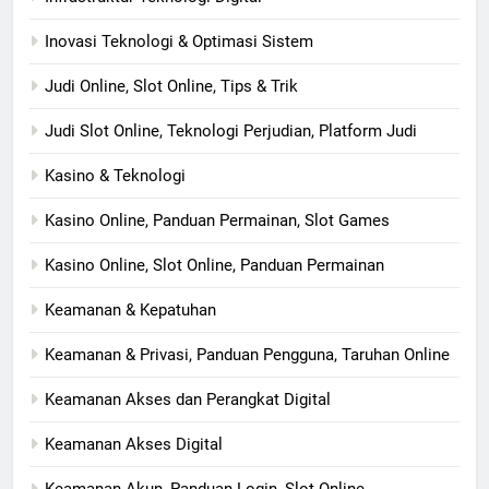
Inovasi Teknologi & Optimasi Sistem
Judi Online, Slot Online, Tips & Trik
Judi Slot Online, Teknologi Perjudian, Platform Judi
Kasino & Teknologi
Kasino Online, Panduan Permainan, Slot Games
Kasino Online, Slot Online, Panduan Permainan
Keamanan & Kepatuhan
Keamanan & Privasi, Panduan Pengguna, Taruhan Online
Keamanan Akses dan Perangkat Digital
Keamanan Akses Digital