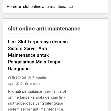
Home
slot online anti maintenance
slot online anti maintenance
Link Slot Terpercaya dengan
Sistem Server Anti
Maintenance untuk
Pengalaman Main Tanpa
Gangguan
fb4942d
7 months
ago
0
6 mins
Nikmati pengalaman bermain slot
online tanpa kendala dengan link
slot terpercaya yang dilengkapi
sistem server anti maintenance.