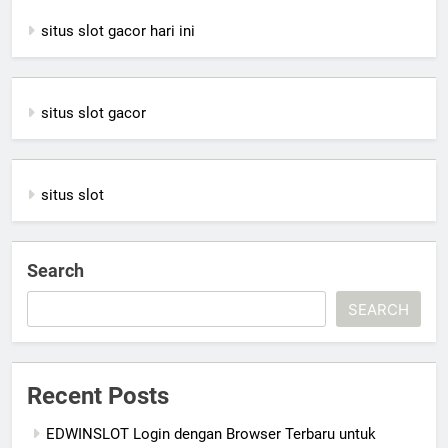
situs slot gacor hari ini
situs slot gacor
situs slot
Search
SEARCH
Recent Posts
EDWINSLOT Login dengan Browser Terbaru untuk