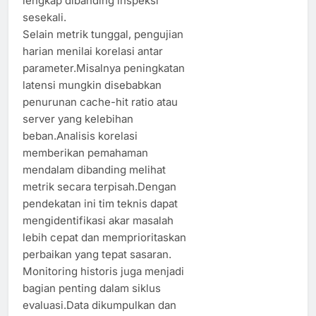
lengkap dibanding inspeksi
sesekali.
Selain metrik tunggal, pengujian
harian menilai korelasi antar
parameter.Misalnya peningkatan
latensi mungkin disebabkan
penurunan cache-hit ratio atau
server yang kelebihan
beban.Analisis korelasi
memberikan pemahaman
mendalam dibanding melihat
metrik secara terpisah.Dengan
pendekatan ini tim teknis dapat
mengidentifikasi akar masalah
lebih cepat dan memprioritaskan
perbaikan yang tepat sasaran.
Monitoring historis juga menjadi
bagian penting dalam siklus
evaluasi.Data dikumpulkan dan