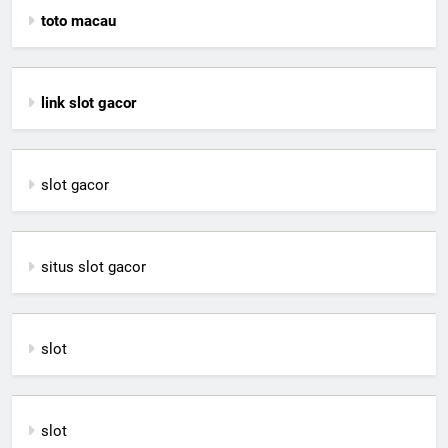
toto macau
link slot gacor
slot gacor
situs slot gacor
slot
slot