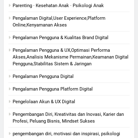
Parenting · Kesehatan Anak · Psikologi Anak
Pengalaman Digital,User Experience,Platform
Online,Kenyamanan Akses
Pengalaman Pengguna & Kualitas Brand Digital
Pengalaman Pengguna & UX,Optimasi Performa
Akses,Analisis Mekanisme Permainan,Keamanan Digital
Pengguna,Stabilitas Sistem & Jaringan
Pengalaman Pengguna Digital
Pengalaman Pengguna Platform Digital
Pengelolaan Akun & UX Digital
Pengembangan Diri, Kreativitas dan Inovasi, Karier dan
Profesi, Peluang Bisnis, Mindset Sukses
pengembangan diri, motivasi dan inspirasi, psikologi