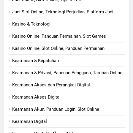
Judi Slot Online, Teknologi Perjudian, Platform Judi
Kasino & Teknologi
Kasino Online, Panduan Permainan, Slot Games
Kasino Online, Slot Online, Panduan Permainan
Keamanan & Kepatuhan
Keamanan & Privasi, Panduan Pengguna, Taruhan Online
Keamanan Akses dan Perangkat Digital
Keamanan Akses Digital
Keamanan Akun, Panduan Login, Slot Online
Keamanan Digital