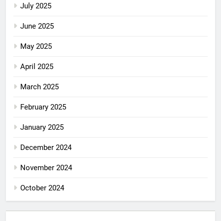
July 2025
June 2025
May 2025
April 2025
March 2025
February 2025
January 2025
December 2024
November 2024
October 2024