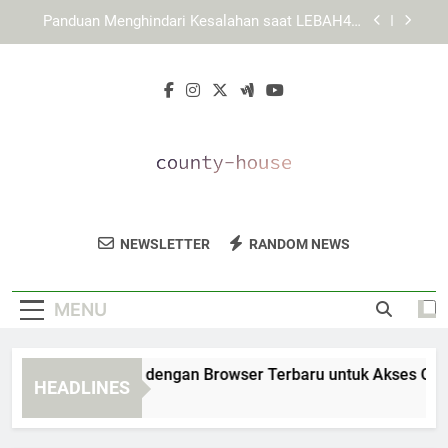
Skip
Login KAYA787 dengan Navigasi Cepat untuk
to
Berbagai Perangkat
content
KAYA787 Login dengan Pengelolaan Akun yang
Lebih Mudah Dipahami
EDWINSLOT Login dengan Browser Terbaru untuk
Akses Optimal dan Lebih Stabil
Panduan Menghindari Kesalahan saat LEBAH4D
Login agar Akses Akun Lebih Teratur
Login KAYA787 dengan Navigasi Cepat untuk
Berbagai Perangkat
County House
Nikmati Kenyamanan Penginapan
KAYA787 Login dengan Pengelolaan Akun yang
NEWSLETTER
RANDOM NEWS
Lebih Mudah Dipahami
Berkualitas Di County House. Tempat Ideal
Untuk Beristirahat.
MENU
WINSLOT Login dengan Browser Terbaru untuk Akses Optimal 
HEADLINES
Weeks Ago