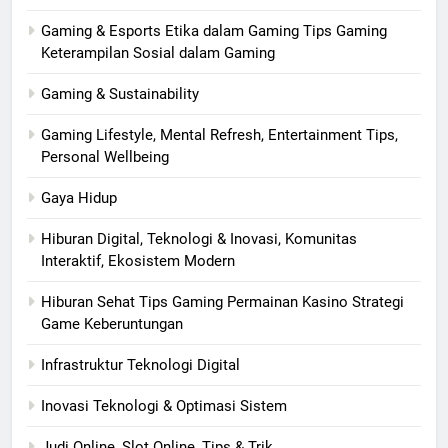
Gaming & Esports Etika dalam Gaming Tips Gaming
Keterampilan Sosial dalam Gaming
Gaming & Sustainability
Gaming Lifestyle, Mental Refresh, Entertainment Tips,
Personal Wellbeing
Gaya Hidup
Hiburan Digital, Teknologi & Inovasi, Komunitas
Interaktif, Ekosistem Modern
Hiburan Sehat Tips Gaming Permainan Kasino Strategi
Game Keberuntungan
Infrastruktur Teknologi Digital
Inovasi Teknologi & Optimasi Sistem
Judi Online, Slot Online, Tips & Trik