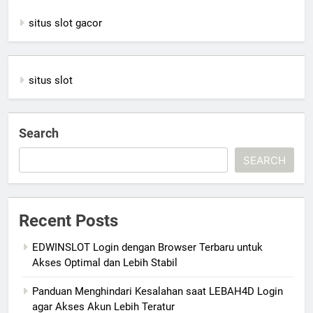
situs slot gacor
situs slot
Search
SEARCH
Recent Posts
EDWINSLOT Login dengan Browser Terbaru untuk
Akses Optimal dan Lebih Stabil
Panduan Menghindari Kesalahan saat LEBAH4D Login
agar Akses Akun Lebih Teratur