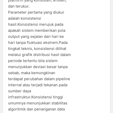
platform yang konsisten, efisien,
dan terukur.
Parameter pertama yang diukur
adalah konsistensi
hasil.Konsistensi merujuk pada
apakah sistem memberikan pola
output yang sejalan dari hari ke
hari tanpa fluktuasi ekstrem.Pada
tingkat teknis, konsistensi dilihat
melalui grafik distribusi hasil dalam
periode tertentu bila sistem
menunjukkan deviasi besar tanpa
sebab, maka kemungkinan
terdapat perubahan dalam pipeline
internal atau terjadi tekanan pada
sumber daya
infrastruktur.Konsistensi tinggi
umumnya menunjukkan stabilitas
algoritmik dan penanganan data