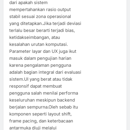
dari apakah sistem
mempertahankan rasio output
stabil sesuai zona operasional
yang ditetapkan.Jika terjadi deviasi
terlalu besar berarti terjadi bias,
ketidakseimbangan, atau
kesalahan urutan komputasi.
Parameter layar dan UX juga ikut
masuk dalam pengujian harian
karena pengalaman pengguna
adalah bagian integral dari evaluasi
sistem.UI yang berat atau tidak
responsif dapat membuat
pengguna salah menilai performa
keseluruhan meskipun backend
berjalan sempurna.Oleh sebab itu
komponen seperti layout shift,
frame pacing, dan keterbacaan
antarmuka diuji melalui