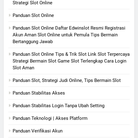
Strategi Slot Online
Panduan Slot Online
Panduan Slot Online Daftar Edwinslot Resmi Registrasi
Akun Aman Slot Online untuk Pemula Tips Bermain
Bertanggung Jawab
Panduan Slot Online Tips & Trik Slot Link Slot Terpercaya
Strategi Bermain Slot Game Slot Terlengkap Cara Login
Slot Aman
Panduan Slot, Strategi Judi Online, Tips Bermain Slot
Panduan Stabilitas Akses
Panduan Stabilitas Login Tanpa Ubah Setting
Panduan Teknologi | Akses Platform
Panduan Verifikasi Akun