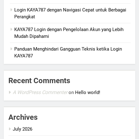
Login KAYA787 dengan Navigasi Cepat untuk Berbagai
Perangkat
KAYA787 Login dengan Pengelolaan Akun yang Lebih
Mudah Dipahami
Panduan Menghindari Gangguan Teknis ketika Login
KAYA787
Recent Comments
A WordPress Commenter
on
Hello world!
Archives
July 2026