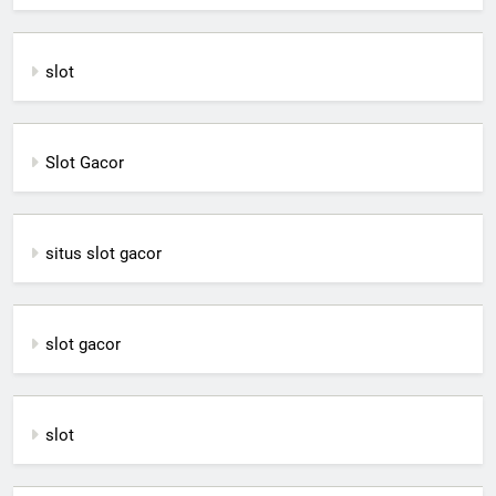
slot
Slot Gacor
situs slot gacor
slot gacor
slot