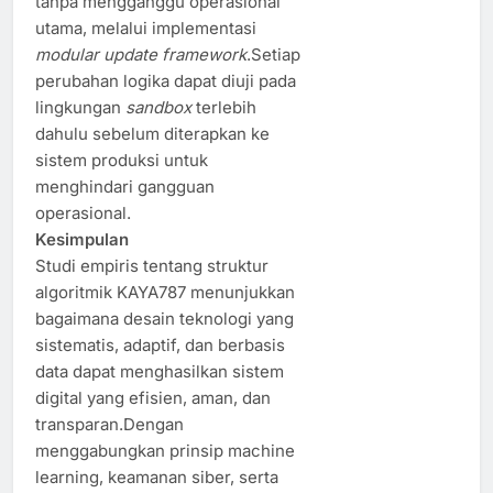
tanpa mengganggu operasional
utama, melalui implementasi
modular update framework
.Setiap
perubahan logika dapat diuji pada
lingkungan
sandbox
terlebih
dahulu sebelum diterapkan ke
sistem produksi untuk
menghindari gangguan
operasional.
Kesimpulan
Studi empiris tentang struktur
algoritmik KAYA787 menunjukkan
bagaimana desain teknologi yang
sistematis, adaptif, dan berbasis
data dapat menghasilkan sistem
digital yang efisien, aman, dan
transparan.Dengan
menggabungkan prinsip machine
learning, keamanan siber, serta