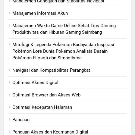
Manajemen Gangguan dan Stabilitas Navigasi
Manajemen Informasi Akun
Manajemen Waktu Game Online Sehat Tips Gaming
Produktivitas dan Hiburan Gaming Seimbang
Mitologi & Legenda Pokémon Budaya dan Inspirasi
Pokémon Lore Dunia Pokémon Analisis Desain
Pokémon Filosofi dan Simbolisme
Navigasi dan Kompatibilitas Perangkat
Optimasi Akses Digital
Optimasi Browser dan Akses Web
Optimasi Kecepatan Halaman
Panduan
Panduan Akses dan Keamanan Digital