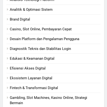
Analitik & Optimasi Sistem
Brand Digital
Casino, Slot Online, Pembayaran Cepat
Desain Platform dan Pengalaman Pengguna
Diagnostik Teknis dan Stabilitas Login
Edukasi & Keamanan Digital
Efisiensi Akses Digital
Ekosistem Layanan Digital
Fintech & Transformasi Digital
Gambling, Slot Machines, Kasino Online, Strategi
Bermain