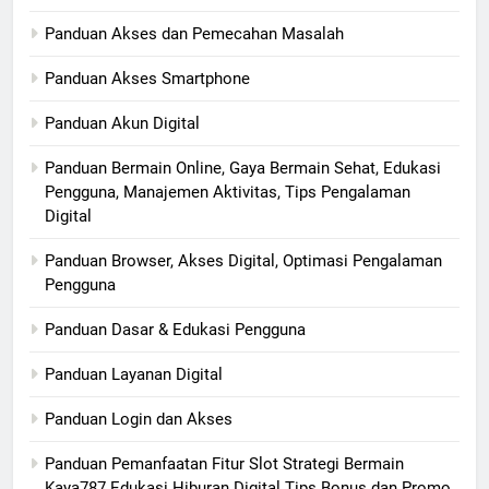
Panduan Akses dan Pemecahan Masalah
Panduan Akses Smartphone
Panduan Akun Digital
Panduan Bermain Online, Gaya Bermain Sehat, Edukasi
Pengguna, Manajemen Aktivitas, Tips Pengalaman
Digital
Panduan Browser, Akses Digital, Optimasi Pengalaman
Pengguna
Panduan Dasar & Edukasi Pengguna
Panduan Layanan Digital
Panduan Login dan Akses
Panduan Pemanfaatan Fitur Slot Strategi Bermain
Kaya787 Edukasi Hiburan Digital Tips Bonus dan Promo