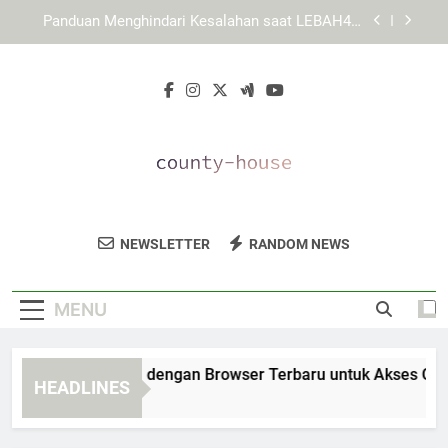
Skip
Login KAYA787 dengan Navigasi Cepat untuk
to
Berbagai Perangkat
content
KAYA787 Login dengan Pengelolaan Akun yang
Lebih Mudah Dipahami
EDWINSLOT Login dengan Browser Terbaru untuk
Akses Optimal dan Lebih Stabil
Panduan Menghindari Kesalahan saat LEBAH4D
Login agar Akses Akun Lebih Teratur
Login KAYA787 dengan Navigasi Cepat untuk
Berbagai Perangkat
County House
Nikmati Kenyamanan Penginapan
KAYA787 Login dengan Pengelolaan Akun yang
NEWSLETTER
RANDOM NEWS
Lebih Mudah Dipahami
Berkualitas Di County House. Tempat Ideal
Untuk Beristirahat.
MENU
WINSLOT Login dengan Browser Terbaru untuk Akses Optimal 
HEADLINES
Weeks Ago