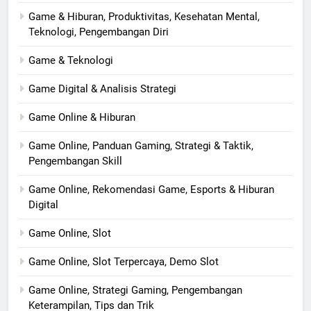
Game & Hiburan, Produktivitas, Kesehatan Mental,
Teknologi, Pengembangan Diri
Game & Teknologi
Game Digital & Analisis Strategi
Game Online & Hiburan
Game Online, Panduan Gaming, Strategi & Taktik,
Pengembangan Skill
Game Online, Rekomendasi Game, Esports & Hiburan
Digital
Game Online, Slot
Game Online, Slot Terpercaya, Demo Slot
Game Online, Strategi Gaming, Pengembangan
Keterampilan, Tips dan Trik