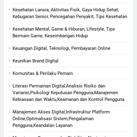
Kesehatan Lansia, Aktivitas Fisik, Gaya Hidup Sehat,
Kebugaran Senior, Pencegahan Penyakit, Tips Kesehatan
Kesehatan Mental, Game & Hiburan, Lifestyle, Tips
Bermain Game, Keseimbangan Hidup
Keuangan Digital, Teknologi, Pembayaran Online
Keunikan Brand Digital
Komunitas & Perilaku Pemain
Literasi Permainan Digital,Analisis Risiko dan
Variansi,Psikologi Keputusan Pengguna,Manajemen
Kebiasaan dan Waktu,Keamanan dan Kontrol Pengguna
Manajemen Akses Digital,Infrastruktur Platform
Online,Optimalisasi Sistem,Pengalaman
Pengguna,Keandalan Layanan