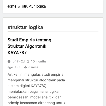
Home
struktur logika
struktur logika
Studi Empiris tentang
Struktur Algoritmik
KAYA787
fb4942d
10 months
ago
0
8 mins
Artikel ini mengulas studi empiris
mengenai struktur algoritmik pada
sistem digital KAYA787,
menjelaskan bagaimana logika
pemrosesan, model analitik, dan
prinsip keamanan dirancang untuk