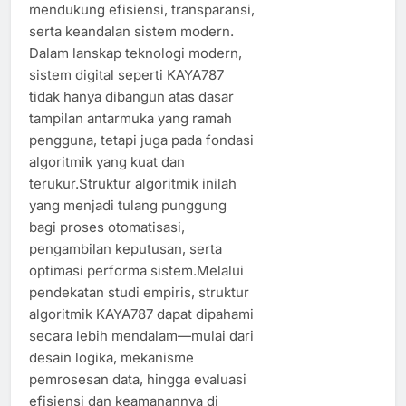
mendukung efisiensi, transparansi,
serta keandalan sistem modern.
Dalam lanskap teknologi modern,
sistem digital seperti KAYA787
tidak hanya dibangun atas dasar
tampilan antarmuka yang ramah
pengguna, tetapi juga pada fondasi
algoritmik yang kuat dan
terukur.Struktur algoritmik inilah
yang menjadi tulang punggung
bagi proses otomatisasi,
pengambilan keputusan, serta
optimasi performa sistem.Melalui
pendekatan studi empiris, struktur
algoritmik KAYA787 dapat dipahami
secara lebih mendalam—mulai dari
desain logika, mekanisme
pemrosesan data, hingga evaluasi
efisiensi dan keamanannya di