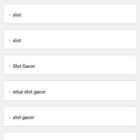
slot
slot
Slot Gacor
situs slot gacor
slot gacor