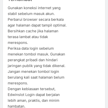
Gunakan koneksi internet yang
stabil sebelum masuk akun.
Perbarui browser secara berkala
agar halaman dapat tampil optimal.
Bersihkan cache jika halaman
terasa lambat atau tidak
merespons.
Periksa data login sebelum
menekan tombol masuk. Gunakan
perangkat pribadi dan hindari
jaringan publik yang tidak dikenal.
Jangan menekan tombol login
berulang kali saat halaman belum
merespons.
Dengan kebiasaan tersebut,
Edwinslot Login dapat berjalan
lebih aman, praktis, dan minim
hambatan.