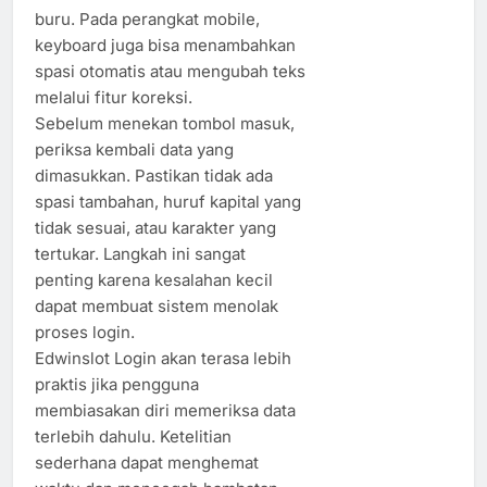
buru. Pada perangkat mobile,
keyboard juga bisa menambahkan
spasi otomatis atau mengubah teks
melalui fitur koreksi.
Sebelum menekan tombol masuk,
periksa kembali data yang
dimasukkan. Pastikan tidak ada
spasi tambahan, huruf kapital yang
tidak sesuai, atau karakter yang
tertukar. Langkah ini sangat
penting karena kesalahan kecil
dapat membuat sistem menolak
proses login.
Edwinslot Login akan terasa lebih
praktis jika pengguna
membiasakan diri memeriksa data
terlebih dahulu. Ketelitian
sederhana dapat menghemat