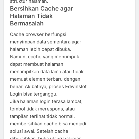
struktur halaman.
Bersihkan Cache agar
Halaman Tidak
Bermasalah
Cache browser berfungsi
menyimpan data sementara agar
halaman lebih cepat dibuka.
Namun, cache yang menumpuk
dapat membuat halaman
menampilkan data lama atau tidak
memuat elemen terbaru dengan
benar. Akibatnya, proses Edwinslot
Login bisa terganggu.
Jika halaman login terasa lambat,
tombol tidak merespons, atau
tampilan terlihat tidak normal,
membersihkan cache bisa menjadi
solusi awal. Setelah cache
dibersihkan, buka ulang halaman