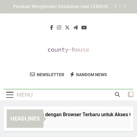
Skip
Login KAYA787 dengan Navigasi Cepat untuk
to
Berbagai Perangkat
content
KAYA787 Login dengan Pengelolaan Akun yang
Lebih Mudah Dipahami
EDWINSLOT Login dengan Browser Terbaru untuk
Akses Optimal dan Lebih Stabil
Panduan Menghindari Kesalahan saat LEBAH4D
Login agar Akses Akun Lebih Teratur
Login KAYA787 dengan Navigasi Cepat untuk
Berbagai Perangkat
County House
Nikmati Kenyamanan Penginapan
KAYA787 Login dengan Pengelolaan Akun yang
NEWSLETTER
RANDOM NEWS
Lebih Mudah Dipahami
Berkualitas Di County House. Tempat Ideal
Untuk Beristirahat.
MENU
WINSLOT Login dengan Browser Terbaru untuk Akses Optimal 
HEADLINES
Weeks Ago