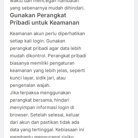
waktu dan mencegah hambatan
yang sebenarnya mudah dihindari.
Gunakan Perangkat
Pribadi untuk Keamanan
Keamanan akun perlu diperhatikan
setiap kali login. Gunakan
perangkat pribadi agar data lebih
mudah dikontrol. Perangkat pribadi
biasanya memiliki pengaturan
keamanan yang lebih jelas, seperti
kunci layar, sidik jari, atau
pengenalan wajah.
Jika terpaksa menggunakan
perangkat bersama, hindari
menyimpan informasi login di
browser. Setelah selesai, keluar
dari akun dan pastikan tidak ada
data yang tertinggal. Kebiasaan ini
membantu mengurangi risiko