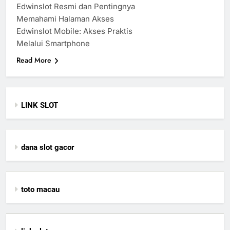
Edwinslot Resmi dan Pentingnya
Memahami Halaman Akses
Edwinslot Mobile: Akses Praktis
Melalui Smartphone
Read More
LINK SLOT
dana slot gacor
toto macau