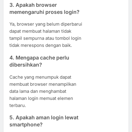
3. Apakah browser
memengaruhi proses login?
Ya, browser yang belum diperbarui
dapat membuat halaman tidak
tampil sempurna atau tombol login
tidak merespons dengan baik.
4. Mengapa cache perlu
dibersihkan?
Cache yang menumpuk dapat
membuat browser menampilkan
data lama dan menghambat
halaman login memuat elemen
terbaru.
5. Apakah aman login lewat
smartphone?