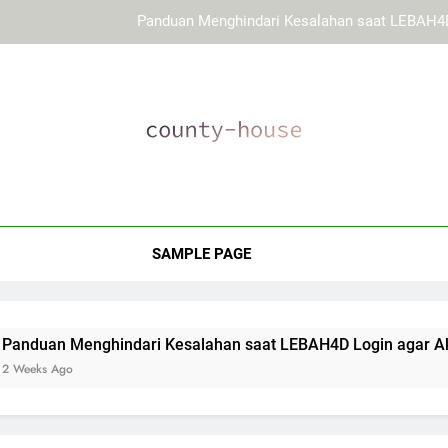
Panduan Menghindari Kesalahan saat LEBAH4D
Login KAYA787 dengan Nav
KAYA787 Login dengan Pengelo
EDWINSLOT Login dengan Browser Terbaru 
nty House
Panduan Menghindari Kesalahan saat LEBAH4D
nyamanan Penginapan Berkualitas Di County House. Tempat Ide
Login KAYA787 dengan Nav
SAMPLE PAGE
KAYA787 Login dengan Pengelo
Menghindari Kesalahan saat LEBAH4D Login agar Akses Akun
go