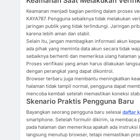
Keamanan Saat Melakukan Verifik
Keamanan menjadi bagian penting dalam proses veri
KAYA787. Pengguna sebaiknya tidak melakukan verif
jaringan publik yang tidak terlindungi. Jaringan pri
karena lebih aman dan stabil.
Selain itu, jangan membagikan informasi akun kepad
ada pihak yang meminta data akun secara tidak waj
sebaiknya berhenti dan memeriksa ulang halaman 
Proses verifikasi yang aman harus dilakukan langs
dengan perangkat yang dapat dikontrol.
Browser terbaru juga membantu meningkatkan kea
halaman tidak tampil normal, pengguna dapat mem
mencoba kembali setelah memastikan koneksi stabi
Skenario Praktis Pengguna Baru
Bayangkan seorang pengguna baru selesai
daftar 
smartphone. Setelah formulir dikirim, ia membaca
pada halaman dan memeriksa apakah ada instruksi la
langsung menutup browser, tetapi memastikan pros