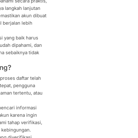
pahami secara praktis,
a langkah lanjutan
memastikan akun dibuat
 berjalan lebih
si yang baik harus
mudah dipahami, dan
na sebaiknya tidak
ing?
proses daftar telah
 tepat, pengguna
aman tertentu, atau
encari informasi
 akun karena ingin
i tahap verifikasi,
a kebingungan.
ng diverifikasi