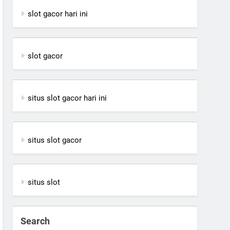
slot gacor hari ini
slot gacor
situs slot gacor hari ini
situs slot gacor
situs slot
Search