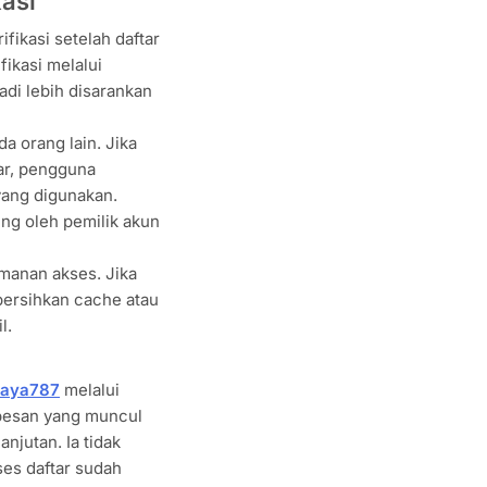
asi
fikasi setelah daftar
ikasi melalui
badi lebih disarankan
a orang lain. Jika
ar, pengguna
yang digunakan.
ung oleh pemilik akun
manan akses. Jika
bersihkan cache atau
l.
kaya787
melalui
 pesan yang muncul
njutan. Ia tidak
es daftar sudah