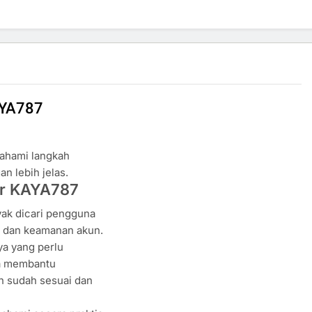
AYA787
ahami langkah
n lebih jelas.
ar KAYA787
yak dicari pengguna
e, dan keamanan akun.
ya yang perlu
na membantu
 sudah sesuai dan