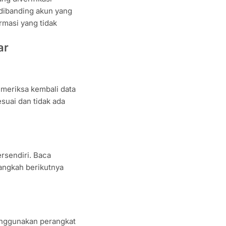
 dibanding akun yang
rmasi yang tidak
ar
meriksa kembali data
suai dan tidak ada
ersendiri. Baca
angkah berikutnya
enggunakan perangkat