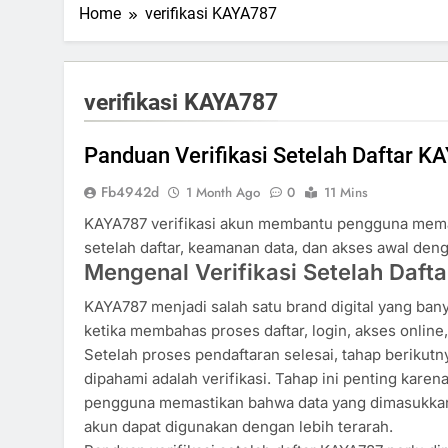
Home
verifikasi KAYA787
verifikasi KAYA787
Panduan Verifikasi Setelah Daftar K
Fb4942d
1 Month Ago
0
11 Mins
KAYA787 verifikasi akun membantu pengguna mem
setelah daftar, keamanan data, dan akses awal denga
Mengenal Verifikasi Setelah Daft
KAYA787 menjadi salah satu brand digital yang ban
ketika membahas proses daftar, login, akses onlin
Setelah proses pendaftaran selesai, tahap berikutn
dipahami adalah verifikasi. Tahap ini penting kare
pengguna memastikan bahwa data yang dimasukkan
akun dapat digunakan dengan lebih terarah.