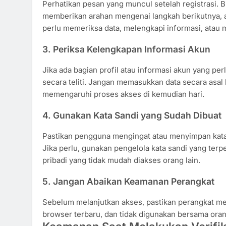
Perhatikan pesan yang muncul setelah registrasi. 
memberikan arahan mengenai langkah berikutnya,
perlu memeriksa data, melengkapi informasi, atau 
3. Periksa Kelengkapan Informasi Akun
Jika ada bagian profil atau informasi akun yang perl
secara teliti. Jangan memasukkan data secara asal
memengaruhi proses akses di kemudian hari.
4. Gunakan Kata Sandi yang Sudah Dibuat
Pastikan pengguna mengingat atau menyimpan kat
Jika perlu, gunakan pengelola kata sandi yang terp
pribadi yang tidak mudah diakses orang lain.
5. Jangan Abaikan Keamanan Perangkat
Sebelum melanjutkan akses, pastikan perangkat memi
browser terbaru, dan tidak digunakan bersama orang