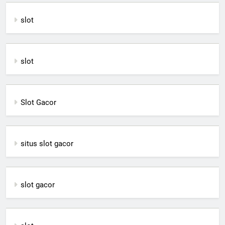
slot
slot
Slot Gacor
situs slot gacor
slot gacor