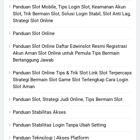
Panduan Slot Mobile, Tips Login Slot, Keamanan Akun
Slot, Trik Bermain Slot, Solusi Login Stabil, Slot Anti Lag,
Strategi Slot Online
Panduan Slot Online
Panduan Slot Online Daftar Edwinslot Resmi Registrasi
Akun Aman Slot Online untuk Pemula Tips Bermain
Bertanggung Jawab
Panduan Slot Online Tips & Trik Slot Link Slot Terpercaya
Strategi Bermain Slot Game Slot Terlengkap Cara Login
Slot Aman
Panduan Slot, Strategi Judi Online, Tips Bermain Slot
Panduan Stabilitas Akses
Panduan Stabilitas Login Tanpa Ubah Setting
Panduan Teknologi | Akses Platform