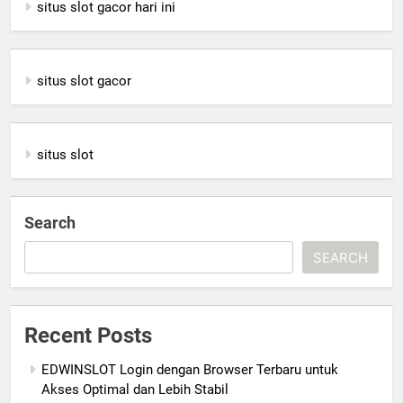
situs slot gacor hari ini
situs slot gacor
situs slot
Search
SEARCH
Recent Posts
EDWINSLOT Login dengan Browser Terbaru untuk
Akses Optimal dan Lebih Stabil