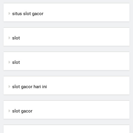
situs slot gacor
slot
slot
slot gacor hari ini
slot gacor