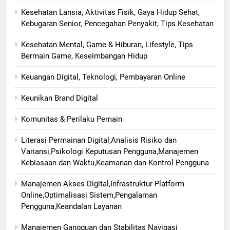
Kesehatan Lansia, Aktivitas Fisik, Gaya Hidup Sehat,
Kebugaran Senior, Pencegahan Penyakit, Tips Kesehatan
Kesehatan Mental, Game & Hiburan, Lifestyle, Tips
Bermain Game, Keseimbangan Hidup
Keuangan Digital, Teknologi, Pembayaran Online
Keunikan Brand Digital
Komunitas & Perilaku Pemain
Literasi Permainan Digital,Analisis Risiko dan
Variansi,Psikologi Keputusan Pengguna,Manajemen
Kebiasaan dan Waktu,Keamanan dan Kontrol Pengguna
Manajemen Akses Digital,Infrastruktur Platform
Online,Optimalisasi Sistem,Pengalaman
Pengguna,Keandalan Layanan
Manajemen Gangguan dan Stabilitas Navigasi