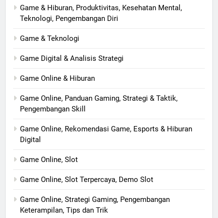
Game & Hiburan, Produktivitas, Kesehatan Mental,
Teknologi, Pengembangan Diri
Game & Teknologi
Game Digital & Analisis Strategi
Game Online & Hiburan
Game Online, Panduan Gaming, Strategi & Taktik,
Pengembangan Skill
Game Online, Rekomendasi Game, Esports & Hiburan
Digital
Game Online, Slot
Game Online, Slot Terpercaya, Demo Slot
Game Online, Strategi Gaming, Pengembangan
Keterampilan, Tips dan Trik