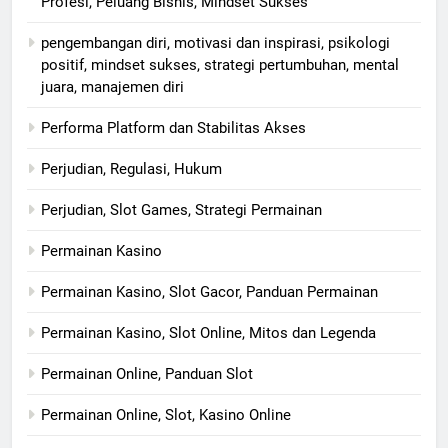
Profesi, Peluang Bisnis, Mindset Sukses
pengembangan diri, motivasi dan inspirasi, psikologi
positif, mindset sukses, strategi pertumbuhan, mental
juara, manajemen diri
Performa Platform dan Stabilitas Akses
Perjudian, Regulasi, Hukum
Perjudian, Slot Games, Strategi Permainan
Permainan Kasino
Permainan Kasino, Slot Gacor, Panduan Permainan
Permainan Kasino, Slot Online, Mitos dan Legenda
Permainan Online, Panduan Slot
Permainan Online, Slot, Kasino Online