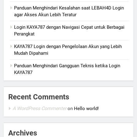
Panduan Menghindari Kesalahan saat LEBAH4D Login
agar Akses Akun Lebih Teratur
Login KAYA787 dengan Navigasi Cepat untuk Berbagai
Perangkat
KAYA787 Login dengan Pengelolaan Akun yang Lebih
Mudah Dipahami
Panduan Menghindari Gangguan Teknis ketika Login
KAYA787
Recent Comments
A WordPress Commenter
on
Hello world!
Archives