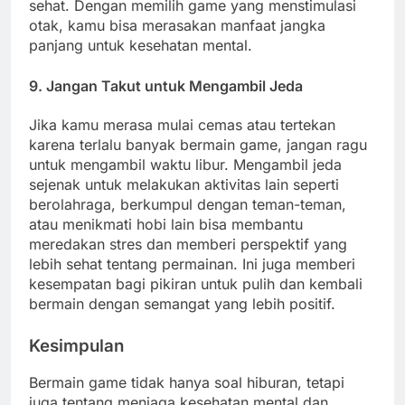
sehat. Dengan memilih game yang menstimulasi
otak, kamu bisa merasakan manfaat jangka
panjang untuk kesehatan mental.
9.
Jangan Takut untuk Mengambil Jeda
Jika kamu merasa mulai cemas atau tertekan
karena terlalu banyak bermain game, jangan ragu
untuk mengambil waktu libur. Mengambil jeda
sejenak untuk melakukan aktivitas lain seperti
berolahraga, berkumpul dengan teman-teman,
atau menikmati hobi lain bisa membantu
meredakan stres dan memberi perspektif yang
lebih sehat tentang permainan. Ini juga memberi
kesempatan bagi pikiran untuk pulih dan kembali
bermain dengan semangat yang lebih positif.
Kesimpulan
Bermain game tidak hanya soal hiburan, tetapi
juga tentang menjaga kesehatan mental dan