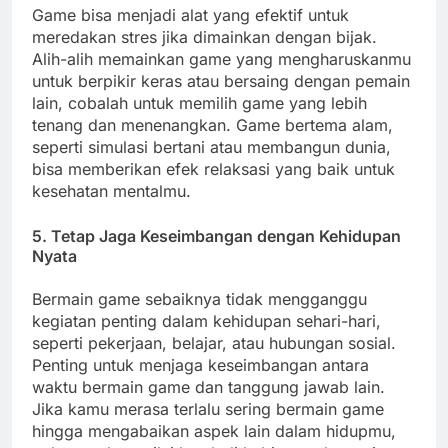
Game bisa menjadi alat yang efektif untuk
meredakan stres jika dimainkan dengan bijak.
Alih-alih memainkan game yang mengharuskanmu
untuk berpikir keras atau bersaing dengan pemain
lain, cobalah untuk memilih game yang lebih
tenang dan menenangkan. Game bertema alam,
seperti simulasi bertani atau membangun dunia,
bisa memberikan efek relaksasi yang baik untuk
kesehatan mentalmu.
5.
Tetap Jaga Keseimbangan dengan Kehidupan
Nyata
Bermain game sebaiknya tidak mengganggu
kegiatan penting dalam kehidupan sehari-hari,
seperti pekerjaan, belajar, atau hubungan sosial.
Penting untuk menjaga keseimbangan antara
waktu bermain game dan tanggung jawab lain.
Jika kamu merasa terlalu sering bermain game
hingga mengabaikan aspek lain dalam hidupmu,