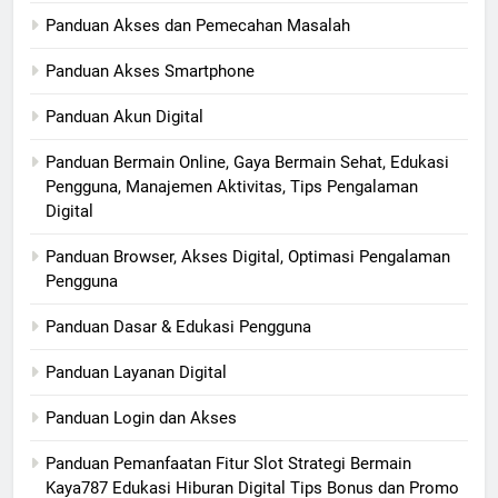
Panduan Akses dan Pemecahan Masalah
Panduan Akses Smartphone
Panduan Akun Digital
Panduan Bermain Online, Gaya Bermain Sehat, Edukasi
Pengguna, Manajemen Aktivitas, Tips Pengalaman
Digital
Panduan Browser, Akses Digital, Optimasi Pengalaman
Pengguna
Panduan Dasar & Edukasi Pengguna
Panduan Layanan Digital
Panduan Login dan Akses
Panduan Pemanfaatan Fitur Slot Strategi Bermain
Kaya787 Edukasi Hiburan Digital Tips Bonus dan Promo