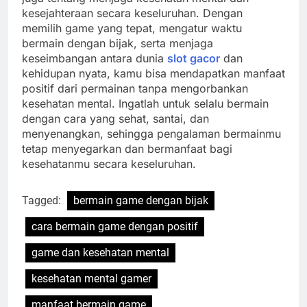
kesejahteraan secara keseluruhan. Dengan
memilih game yang tepat, mengatur waktu
bermain dengan bijak, serta menjaga
keseimbangan antara dunia
slot gacor
dan
kehidupan nyata, kamu bisa mendapatkan manfaat
positif dari permainan tanpa mengorbankan
kesehatan mental. Ingatlah untuk selalu bermain
dengan cara yang sehat, santai, dan
menyenangkan, sehingga pengalaman bermainmu
tetap menyegarkan dan bermanfaat bagi
kesehatanmu secara keseluruhan.
Tagged:
bermain game dengan bijak
cara bermain game dengan positif
game dan kesehatan mental
kesehatan mental gamer
manfaat bermain game