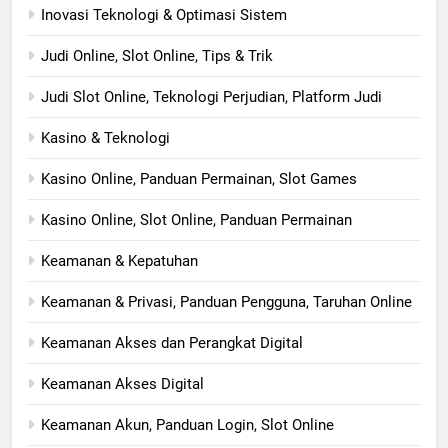
Inovasi Teknologi & Optimasi Sistem
Judi Online, Slot Online, Tips & Trik
Judi Slot Online, Teknologi Perjudian, Platform Judi
Kasino & Teknologi
Kasino Online, Panduan Permainan, Slot Games
Kasino Online, Slot Online, Panduan Permainan
Keamanan & Kepatuhan
Keamanan & Privasi, Panduan Pengguna, Taruhan Online
Keamanan Akses dan Perangkat Digital
Keamanan Akses Digital
Keamanan Akun, Panduan Login, Slot Online