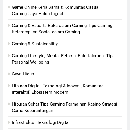
Game Online,Kerja Sama & Komunitas,Casual
Gaming,Gaya Hidup Digital
Gaming & Esports Etika dalam Gaming Tips Gaming
Keterampilan Sosial dalam Gaming
Gaming & Sustainability
Gaming Lifestyle, Mental Refresh, Entertainment Tips,
Personal Wellbeing
Gaya Hidup
Hiburan Digital, Teknologi & Inovasi, Komunitas
Interaktif, Ekosistem Modern
Hiburan Sehat Tips Gaming Permainan Kasino Strategi
Game Keberuntungan
Infrastruktur Teknologi Digital