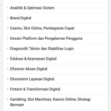
Analitik & Optimasi Sistem
Brand Digital
Casino, Slot Online, Pembayaran Cepat
Desain Platform dan Pengalaman Pengguna
Diagnostik Teknis dan Stabilitas Login
Edukasi & Keamanan Digital
Efisiensi Akses Digital
Ekosistem Layanan Digital
Fintech & Transformasi Digital
Gambling, Slot Machines, Kasino Online, Strategi
Bermain