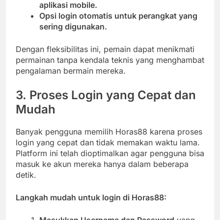
aplikasi mobile.
Opsi login otomatis untuk perangkat yang
sering digunakan.
Dengan fleksibilitas ini, pemain dapat menikmati
permainan tanpa kendala teknis yang menghambat
pengalaman bermain mereka.
3. Proses Login yang Cepat dan
Mudah
Banyak pengguna memilih Horas88 karena proses
login yang cepat dan tidak memakan waktu lama.
Platform ini telah dioptimalkan agar pengguna bisa
masuk ke akun mereka hanya dalam beberapa
detik.
Langkah mudah untuk login di Horas88:
Masukkan Username dan Password
yang