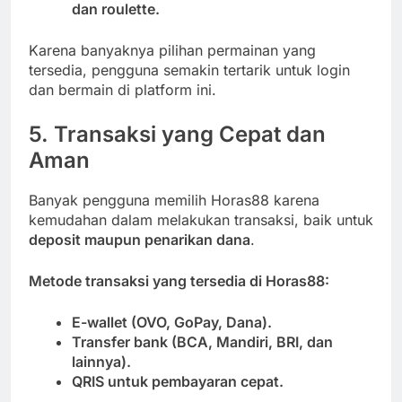
dan roulette.
Karena banyaknya pilihan permainan yang
tersedia, pengguna semakin tertarik untuk login
dan bermain di platform ini.
5. Transaksi yang Cepat dan
Aman
Banyak pengguna memilih Horas88 karena
kemudahan dalam melakukan transaksi, baik untuk
deposit maupun penarikan dana
.
Metode transaksi yang tersedia di Horas88:
E-wallet (OVO, GoPay, Dana).
Transfer bank (BCA, Mandiri, BRI, dan
lainnya).
QRIS untuk pembayaran cepat.