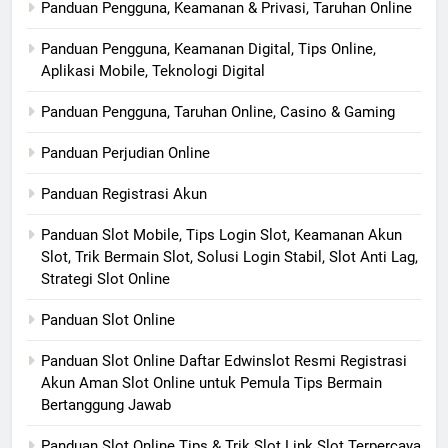
Panduan Pengguna, Keamanan & Privasi, Taruhan Online
Panduan Pengguna, Keamanan Digital, Tips Online,
Aplikasi Mobile, Teknologi Digital
Panduan Pengguna, Taruhan Online, Casino & Gaming
Panduan Perjudian Online
Panduan Registrasi Akun
Panduan Slot Mobile, Tips Login Slot, Keamanan Akun
Slot, Trik Bermain Slot, Solusi Login Stabil, Slot Anti Lag,
Strategi Slot Online
Panduan Slot Online
Panduan Slot Online Daftar Edwinslot Resmi Registrasi
Akun Aman Slot Online untuk Pemula Tips Bermain
Bertanggung Jawab
Panduan Slot Online Tips & Trik Slot Link Slot Terpercaya