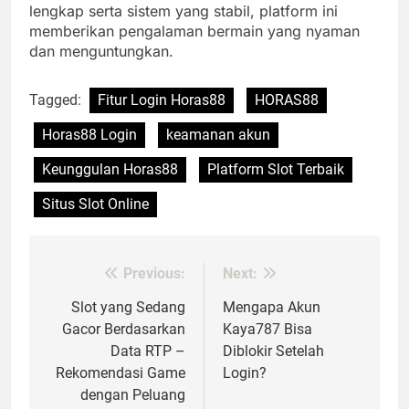
lengkap serta sistem yang stabil, platform ini
memberikan pengalaman bermain yang nyaman
dan menguntungkan.
Tagged:
Fitur Login Horas88
HORAS88
Horas88 Login
keamanan akun
Keunggulan Horas88
Platform Slot Terbaik
Situs Slot Online
Previous:
Next:
Post
navigation
Slot yang Sedang
Mengapa Akun
Gacor Berdasarkan
Kaya787 Bisa
Data RTP –
Diblokir Setelah
Rekomendasi Game
Login?
dengan Peluang