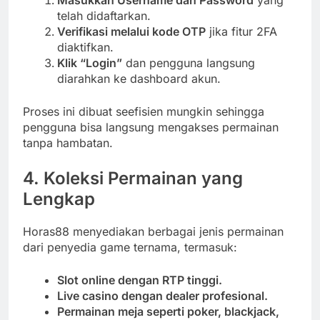
telah didaftarkan.
Verifikasi melalui kode OTP
jika fitur 2FA
diaktifkan.
Klik “Login”
dan pengguna langsung
diarahkan ke dashboard akun.
Proses ini dibuat seefisien mungkin sehingga
pengguna bisa langsung mengakses permainan
tanpa hambatan.
4. Koleksi Permainan yang
Lengkap
Horas88 menyediakan berbagai jenis permainan
dari penyedia game ternama, termasuk:
Slot online dengan RTP tinggi.
Live casino dengan dealer profesional.
Permainan meja seperti poker, blackjack,