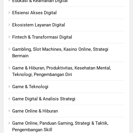
Edukasi & Keamanan Digital
Efisiensi Akses Digital
Ekosistem Layanan Digital
Fintech & Transformasi Digital
Gambling, Slot Machines, Kasino Online, Strategi
Bermain
Game & Hiburan, Produktivitas, Kesehatan Mental,
Teknologi, Pengembangan Diri
Game & Teknologi
Game Digital & Analisis Strategi
Game Online & Hiburan
Game Online, Panduan Gaming, Strategi & Taktik,
Pengembangan Skill