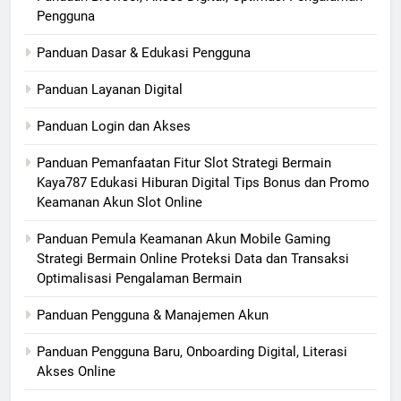
Pengguna
Panduan Dasar & Edukasi Pengguna
Panduan Layanan Digital
Panduan Login dan Akses
Panduan Pemanfaatan Fitur Slot Strategi Bermain
Kaya787 Edukasi Hiburan Digital Tips Bonus dan Promo
Keamanan Akun Slot Online
Panduan Pemula Keamanan Akun Mobile Gaming
Strategi Bermain Online Proteksi Data dan Transaksi
Optimalisasi Pengalaman Bermain
Panduan Pengguna & Manajemen Akun
Panduan Pengguna Baru, Onboarding Digital, Literasi
Akses Online