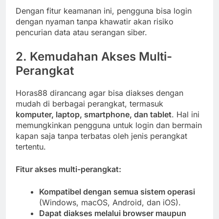
Dengan fitur keamanan ini, pengguna bisa login
dengan nyaman tanpa khawatir akan risiko
pencurian data atau serangan siber.
2. Kemudahan Akses Multi-
Perangkat
Horas88 dirancang agar bisa diakses dengan
mudah di berbagai perangkat, termasuk
komputer, laptop, smartphone, dan tablet
. Hal ini
memungkinkan pengguna untuk login dan bermain
kapan saja tanpa terbatas oleh jenis perangkat
tertentu.
Fitur akses multi-perangkat:
Kompatibel dengan semua sistem operasi
(Windows, macOS, Android, dan iOS).
Dapat diakses melalui browser maupun