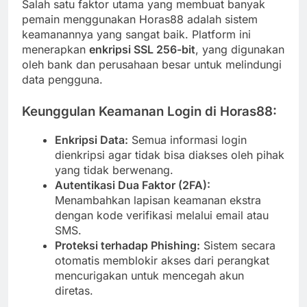
Salah satu faktor utama yang membuat banyak
pemain menggunakan Horas88 adalah sistem
keamanannya yang sangat baik. Platform ini
menerapkan
enkripsi SSL 256-bit
, yang digunakan
oleh bank dan perusahaan besar untuk melindungi
data pengguna.
Keunggulan Keamanan Login di Horas88:
Enkripsi Data:
Semua informasi login
dienkripsi agar tidak bisa diakses oleh pihak
yang tidak berwenang.
Autentikasi Dua Faktor (2FA):
Menambahkan lapisan keamanan ekstra
dengan kode verifikasi melalui email atau
SMS.
Proteksi terhadap Phishing:
Sistem secara
otomatis memblokir akses dari perangkat
mencurigakan untuk mencegah akun
diretas.