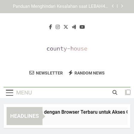
Skip
Login KAYA787 dengan Navigasi Cepat untuk
to
Berbagai Perangkat
content
KAYA787 Login dengan Pengelolaan Akun yang
Lebih Mudah Dipahami
EDWINSLOT Login dengan Browser Terbaru untuk
Akses Optimal dan Lebih Stabil
Panduan Menghindari Kesalahan saat LEBAH4D
Login agar Akses Akun Lebih Teratur
Login KAYA787 dengan Navigasi Cepat untuk
Berbagai Perangkat
County House
Nikmati Kenyamanan Penginapan
KAYA787 Login dengan Pengelolaan Akun yang
NEWSLETTER
RANDOM NEWS
Lebih Mudah Dipahami
Berkualitas Di County House. Tempat Ideal
Untuk Beristirahat.
MENU
WINSLOT Login dengan Browser Terbaru untuk Akses Optimal 
HEADLINES
Weeks Ago