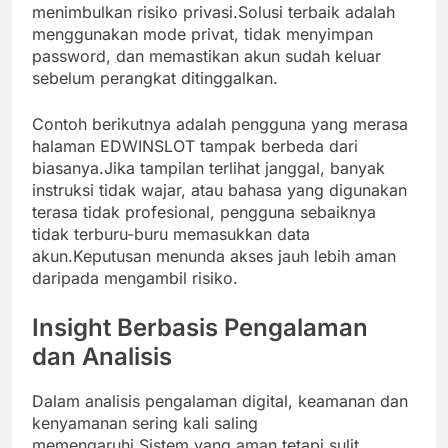
menimbulkan risiko privasi.Solusi terbaik adalah
menggunakan mode privat, tidak menyimpan
password, dan memastikan akun sudah keluar
sebelum perangkat ditinggalkan.
Contoh berikutnya adalah pengguna yang merasa
halaman EDWINSLOT tampak berbeda dari
biasanya.Jika tampilan terlihat janggal, banyak
instruksi tidak wajar, atau bahasa yang digunakan
terasa tidak profesional, pengguna sebaiknya
tidak terburu-buru memasukkan data
akun.Keputusan menunda akses jauh lebih aman
daripada mengambil risiko.
Insight Berbasis Pengalaman
dan Analisis
Dalam analisis pengalaman digital, keamanan dan
kenyamanan sering kali saling
memengaruhi.Sistem yang aman tetapi sulit