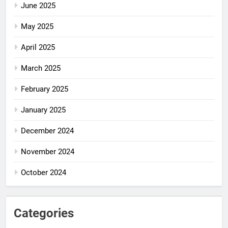
June 2025
May 2025
April 2025
March 2025
February 2025
January 2025
December 2024
November 2024
October 2024
Categories