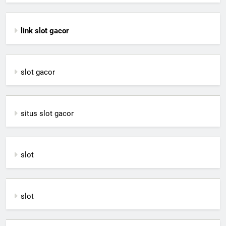
link slot gacor
slot gacor
situs slot gacor
slot
slot