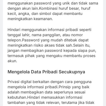
menggunakan password yang unik dan tidak sama
dengan akun lain.Kombinasi huruf besar, huruf
kecil, angka, dan simbol dapat membantu
meningkatkan keamanan.
Hindari menggunakan informasi pribadi seperti
tanggal lahir, nama panggilan, atau nomor
telepon.Password yang mudah ditebak dapat
meningkatkan risiko akses tidak sah.Selain itu,
jangan membagikan password kepada siapa pun,
termasuk pihak yang mengaku membantu proses
akun.
Mengelola Data Pribadi Secukupnya
Privasi digital berkaitan dengan cara pengguna
mengelola informasi pribadi.Prinsip yang baik
adalah membagikan data seperlunya sesuai
kebutuhan.Hindari memasukkan informasi
tambahan yang tidak relevan, terutama jika tidak