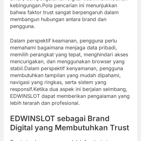
kebingungan.Pola pencarian ini menunjukkan
bahwa faktor trust sangat berpengaruh dalam
membangun hubungan antara brand dan
pengguna.
Dalam perspektif keamanan, pengguna perlu
memahami bagaimana menjaga data pribadi,
memilih perangkat yang tepat, menghindari akses
mencurigakan, dan menggunakan browser yang
stabil.Dalam perspektif kenyamanan, pengguna
membutuhkan tampilan yang mudah dipahami,
navigasi yang ringkas, serta sistem yang
responsif.Ketika dua aspek ini berjalan seimbang,
EDWINSLOT dapat memberikan pengalaman yang
lebih terarah dan profesional.
EDWINSLOT sebagai Brand
Digital yang Membutuhkan Trust