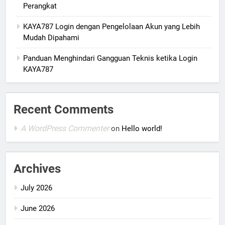
Perangkat
KAYA787 Login dengan Pengelolaan Akun yang Lebih
Mudah Dipahami
Panduan Menghindari Gangguan Teknis ketika Login
KAYA787
Recent Comments
A WordPress Commenter
on
Hello world!
Archives
July 2026
June 2026