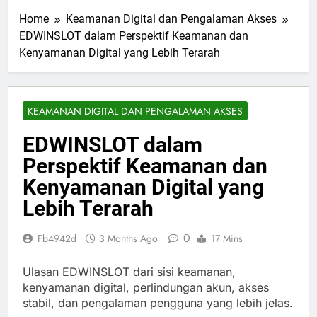
Home
Keamanan Digital dan Pengalaman Akses
EDWINSLOT dalam Perspektif Keamanan dan
Kenyamanan Digital yang Lebih Terarah
KEAMANAN DIGITAL DAN PENGALAMAN AKSES
EDWINSLOT dalam
Perspektif Keamanan dan
Kenyamanan Digital yang
Lebih Terarah
0
Fb4942d
3 Months Ago
17 Mins
Ulasan EDWINSLOT dari sisi keamanan,
kenyamanan digital, perlindungan akun, akses
stabil, dan pengalaman pengguna yang lebih jelas.