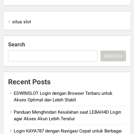
situs slot
Search
SEARCH
Recent Posts
EDWINSLOT Login dengan Browser Terbaru untuk
Akses Optimal dan Lebih Stabil
Panduan Menghindari Kesalahan saat LEBAH4D Login
agar Akses Akun Lebih Teratur
Login KAYA787 dengan Navigasi Cepat untuk Berbagai