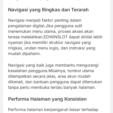
Navigasi yang Ringkas dan Terarah
Navigasi menjadi faktor penting dalam
pengalaman digital.Jika pengguna sulit
menemukan menu utama, proses akses akan
terasa melelahkan.EDWINSLOT dapat dinilai lebih
nyaman jika memiliki struktur navigasi yang
ringkas, urutan menu logis, dan instruksi yang
mudah dipahami.
Navigasi yang baik juga membantu mengurangi
kesalahan pengguna.Misalnya, tombol utama
ditempatkan secara jelas, area akun mudah
dikenali, dan bantuan pengguna dapat ditemukan
tanpa perlu membuka terlalu banyak halaman.
Performa Halaman yang Konsisten
Performa halaman berpengaruh besar terhadap