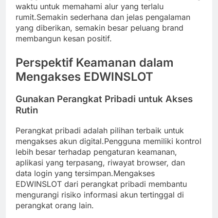
waktu untuk memahami alur yang terlalu
rumit.Semakin sederhana dan jelas pengalaman
yang diberikan, semakin besar peluang brand
membangun kesan positif.
Perspektif Keamanan dalam
Mengakses EDWINSLOT
Gunakan Perangkat Pribadi untuk Akses
Rutin
Perangkat pribadi adalah pilihan terbaik untuk
mengakses akun digital.Pengguna memiliki kontrol
lebih besar terhadap pengaturan keamanan,
aplikasi yang terpasang, riwayat browser, dan
data login yang tersimpan.Mengakses
EDWINSLOT dari perangkat pribadi membantu
mengurangi risiko informasi akun tertinggal di
perangkat orang lain.