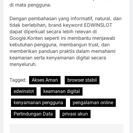
di mata pengguna.
Dengan pembahasan yang informatif, natural, dan
tidak berlebihan, brand keyword EDWINSLOT
dapat diperkuat secara lebih relevan di
Google.Konten seperti ini membantu menjawab
kebutuhan pengguna, membangun trust, dan
memberikan panduan praktis dalam memahami
keamanan serta kenyamanan digital secara
menyeluruh.
Tagged:
Akses Aman
browser stabil
edwinslot
keamanan digital
kenyamanan pengguna
pengalaman online
Perlindungan Data
privasi akun