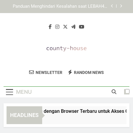
Skip
Login KAYA787 dengan Navigasi Cepat untuk
to
Berbagai Perangkat
content
KAYA787 Login dengan Pengelolaan Akun yang
Lebih Mudah Dipahami
EDWINSLOT Login dengan Browser Terbaru untuk
Akses Optimal dan Lebih Stabil
Panduan Menghindari Kesalahan saat LEBAH4D
Login agar Akses Akun Lebih Teratur
Login KAYA787 dengan Navigasi Cepat untuk
Berbagai Perangkat
County House
Nikmati Kenyamanan Penginapan
KAYA787 Login dengan Pengelolaan Akun yang
NEWSLETTER
RANDOM NEWS
Lebih Mudah Dipahami
Berkualitas Di County House. Tempat Ideal
Untuk Beristirahat.
MENU
WINSLOT Login dengan Browser Terbaru untuk Akses Optimal 
HEADLINES
Weeks Ago