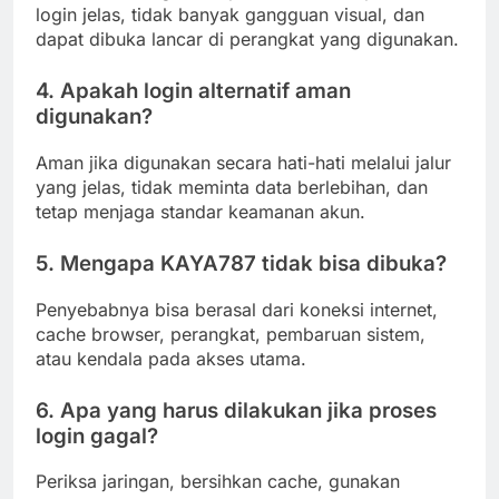
login jelas, tidak banyak gangguan visual, dan
dapat dibuka lancar di perangkat yang digunakan.
4. Apakah login alternatif aman
digunakan?
Aman jika digunakan secara hati-hati melalui jalur
yang jelas, tidak meminta data berlebihan, dan
tetap menjaga standar keamanan akun.
5. Mengapa KAYA787 tidak bisa dibuka?
Penyebabnya bisa berasal dari koneksi internet,
cache browser, perangkat, pembaruan sistem,
atau kendala pada akses utama.
6. Apa yang harus dilakukan jika proses
login gagal?
Periksa jaringan, bersihkan cache, gunakan