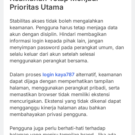
Prioritas Utama
Stabilitas akses tidak boleh mengalahkan
keamanan. Pengguna harus tetap menjaga data
akun dengan disiplin. Hindari membagikan
informasi login kepada pihak lain, jangan
menyimpan password pada perangkat umum, dan
selalu keluar dari akun setelah selesai
menggunakan perangkat bersama.
Dalam proses
login kaya787
alternatif, keamanan
dapat dijaga dengan memperhatikan tampilan
halaman, menggunakan perangkat pribadi, serta
memastikan browser tidak memiliki ekstensi
mencurigakan. Ekstensi yang tidak dikenal dapat
mengganggu kinerja halaman atau bahkan
membahayakan privasi pengguna.
Pengguna juga perlu berhati-hati terhadap
halaman yang meniru tampilan brand. Jika ada