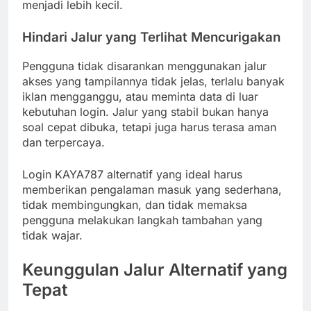
menjadi lebih kecil.
Hindari Jalur yang Terlihat Mencurigakan
Pengguna tidak disarankan menggunakan jalur
akses yang tampilannya tidak jelas, terlalu banyak
iklan mengganggu, atau meminta data di luar
kebutuhan login. Jalur yang stabil bukan hanya
soal cepat dibuka, tetapi juga harus terasa aman
dan terpercaya.
Login KAYA787 alternatif yang ideal harus
memberikan pengalaman masuk yang sederhana,
tidak membingungkan, dan tidak memaksa
pengguna melakukan langkah tambahan yang
tidak wajar.
Keunggulan Jalur Alternatif yang
Tepat