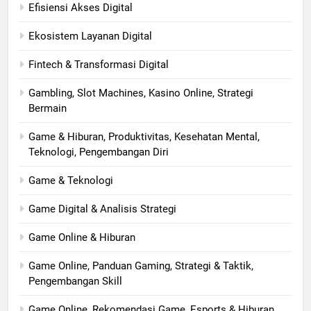
Efisiensi Akses Digital
Ekosistem Layanan Digital
Fintech & Transformasi Digital
Gambling, Slot Machines, Kasino Online, Strategi
Bermain
Game & Hiburan, Produktivitas, Kesehatan Mental,
Teknologi, Pengembangan Diri
Game & Teknologi
Game Digital & Analisis Strategi
Game Online & Hiburan
Game Online, Panduan Gaming, Strategi & Taktik,
Pengembangan Skill
Game Online, Rekomendasi Game, Esports & Hiburan