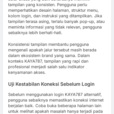
tampilan yang konsisten. Pengguna perlu
memperhatikan desain halaman, struktur menu,
kolom login, dan instruksi yang ditampilkan. Jika
tampilan terasa asing, terlalu banyak pop-up, atau
meminta informasi yang tidak relevan, pengguna
sebaiknya lebih berhati-hati.
Konsistensi tampilan membantu pengguna
mengenali apakah jalur tersebut masih berada
dalam ekosistem brand yang sama. Dalam
konteks KAYA787, tampilan yang rapi dan
profesional menjadi salah satu indikator
kenyamanan akses.
Uji Kestabilan Koneksi Sebelum Login
Sebelum menggunakan login KAYA787 alternatif,
pengguna sebaiknya memastikan koneksi internet
berjalan baik. Coba buka beberapa halaman lain
untuk melihat apakah masalah hanya terjadi pada