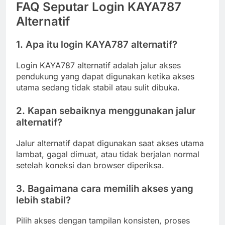
FAQ Seputar Login KAYA787
Alternatif
1. Apa itu login KAYA787 alternatif?
Login KAYA787 alternatif adalah jalur akses
pendukung yang dapat digunakan ketika akses
utama sedang tidak stabil atau sulit dibuka.
2. Kapan sebaiknya menggunakan jalur
alternatif?
Jalur alternatif dapat digunakan saat akses utama
lambat, gagal dimuat, atau tidak berjalan normal
setelah koneksi dan browser diperiksa.
3. Bagaimana cara memilih akses yang
lebih stabil?
Pilih akses dengan tampilan konsisten, proses