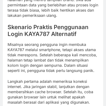
permintaan data yang berlebihan atau proses login
terasa tidak biasa, lebih baik hentikan akses dan
lakukan pemeriksaan ulang.
Skenario Praktis Penggunaan
Login KAYA787 Alternatif
Misalnya seorang pengguna ingin membuka
KAYA787 melalui smartphone, tetapi akses utama
tidak merespons. Setelah beberapa kali mencoba,
halaman tetap lambat dan tidak menampilkan
kolom login dengan sempurna. Dalam situasi
seperti ini, pengguna tidak perlu langsung panik.
Langkah pertama adalah memeriksa koneksi
internet. Jika jaringan stabil, lanjutkan dengan
membersihkan cache browser. Setelah itu, coba
gunakan browser lain untuk melihat apakah
masalah berasal dari aplikasi yang digunakan.