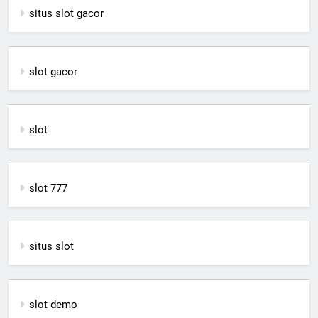
situs slot gacor
slot gacor
slot
slot 777
situs slot
slot demo