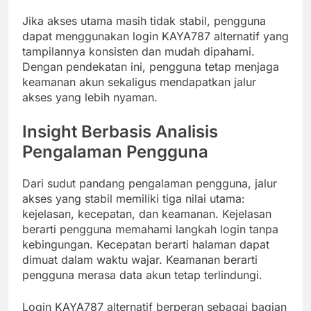
Jika akses utama masih tidak stabil, pengguna
dapat menggunakan login KAYA787 alternatif yang
tampilannya konsisten dan mudah dipahami.
Dengan pendekatan ini, pengguna tetap menjaga
keamanan akun sekaligus mendapatkan jalur
akses yang lebih nyaman.
Insight Berbasis Analisis
Pengalaman Pengguna
Dari sudut pandang pengalaman pengguna, jalur
akses yang stabil memiliki tiga nilai utama:
kejelasan, kecepatan, dan keamanan. Kejelasan
berarti pengguna memahami langkah login tanpa
kebingungan. Kecepatan berarti halaman dapat
dimuat dalam waktu wajar. Keamanan berarti
pengguna merasa data akun tetap terlindungi.
Login KAYA787 alternatif berperan sebagai bagian