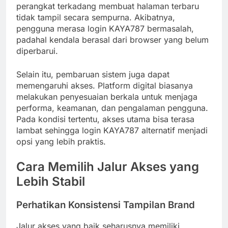
perangkat terkadang membuat halaman terbaru
tidak tampil secara sempurna. Akibatnya,
pengguna merasa login KAYA787 bermasalah,
padahal kendala berasal dari browser yang belum
diperbarui.
Selain itu, pembaruan sistem juga dapat
memengaruhi akses. Platform digital biasanya
melakukan penyesuaian berkala untuk menjaga
performa, keamanan, dan pengalaman pengguna.
Pada kondisi tertentu, akses utama bisa terasa
lambat sehingga login KAYA787 alternatif menjadi
opsi yang lebih praktis.
Cara Memilih Jalur Akses yang
Lebih Stabil
Perhatikan Konsistensi Tampilan Brand
Jalur akses yang baik seharusnya memiliki