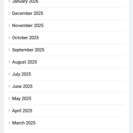
January 2026
December 2025
November 2025
October 2025
September 2025
August 2025
July 2025
June 2025
May 2025
April 2025
March 2025