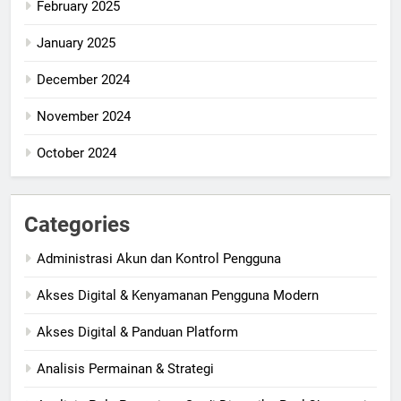
February 2025
January 2025
December 2024
November 2024
October 2024
Categories
Administrasi Akun dan Kontrol Pengguna
Akses Digital & Kenyamanan Pengguna Modern
Akses Digital & Panduan Platform
Analisis Permainan & Strategi