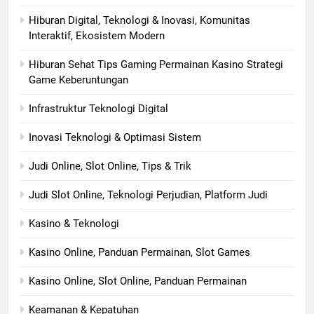
Hiburan Digital, Teknologi & Inovasi, Komunitas
Interaktif, Ekosistem Modern
Hiburan Sehat Tips Gaming Permainan Kasino Strategi
Game Keberuntungan
Infrastruktur Teknologi Digital
Inovasi Teknologi & Optimasi Sistem
Judi Online, Slot Online, Tips & Trik
Judi Slot Online, Teknologi Perjudian, Platform Judi
Kasino & Teknologi
Kasino Online, Panduan Permainan, Slot Games
Kasino Online, Slot Online, Panduan Permainan
Keamanan & Kepatuhan