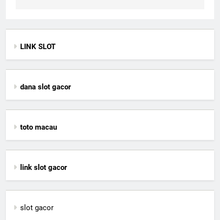
LINK SLOT
dana slot gacor
toto macau
link slot gacor
slot gacor