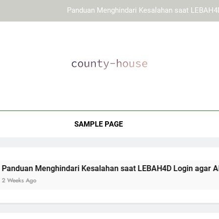
Panduan Menghindari Kesalahan saat LEBAH4D
Login KAYA787 dengan Nav
KAYA787 Login dengan Pengelo
EDWINSLOT Login dengan Browser Terbaru 
nty House
Panduan Menghindari Kesalahan saat LEBAH4D
nyamanan Penginapan Berkualitas Di County House. Tempat Ide
Login KAYA787 dengan Nav
SAMPLE PAGE
KAYA787 Login dengan Pengelo
ghindari Kesalahan saat LEBAH4D Login agar Akses Akun Le