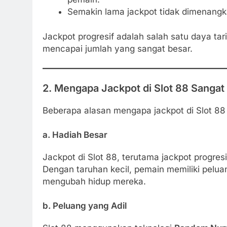
Semakin lama jackpot tidak dimenangka
Jackpot progresif adalah salah satu daya ta
mencapai jumlah yang sangat besar.
2. Mengapa Jackpot di Slot 88 Sanga
Beberapa alasan mengapa jackpot di Slot 88 
a. Hadiah Besar
Jackpot di Slot 88, terutama jackpot progres
Dengan taruhan kecil, pemain memiliki pel
mengubah hidup mereka.
b. Peluang yang Adil