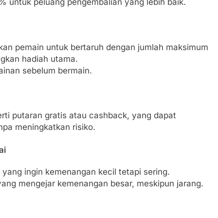
% untuk peluang pengembalian yang lebih baik.
skan pemain untuk bertaruh dengan jumlah maksimum
gkan hadiah utama.
ainan sebelum bermain.
ti putaran gratis atau cashback, yang dapat
pa meningkatkan risiko.
ai
ang ingin kemenangan kecil tetapi sering.
ang mengejar kemenangan besar, meskipun jarang.