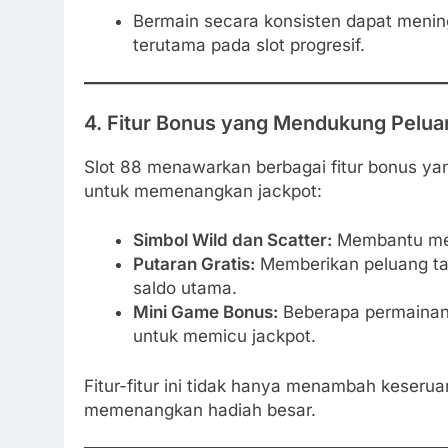
Bermain secara konsisten dapat meni
terutama pada slot progresif.
4. Fitur Bonus yang Mendukung Pelua
Slot 88 menawarkan berbagai fitur bonus 
untuk memenangkan jackpot:
Simbol Wild dan Scatter:
Membantu men
Putaran Gratis:
Memberikan peluang ta
saldo utama.
Mini Game Bonus:
Beberapa permainan 
untuk memicu jackpot.
Fitur-fitur ini tidak hanya menambah keseru
memenangkan hadiah besar.