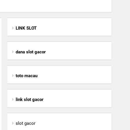
LINK SLOT
dana slot gacor
toto macau
link slot gacor
slot gacor