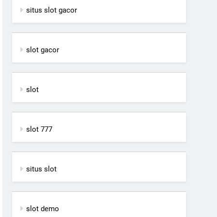
situs slot gacor
slot gacor
slot
slot 777
situs slot
slot demo