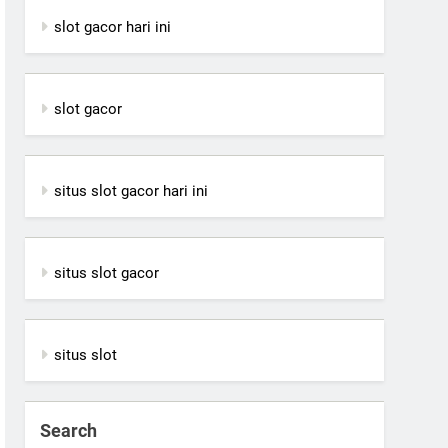
slot gacor hari ini
slot gacor
situs slot gacor hari ini
situs slot gacor
situs slot
Search