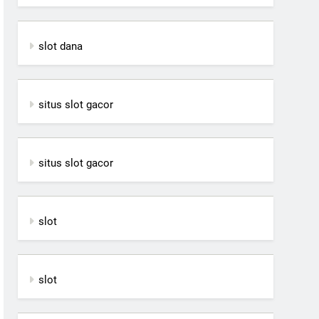
slot dana
situs slot gacor
situs slot gacor
slot
slot