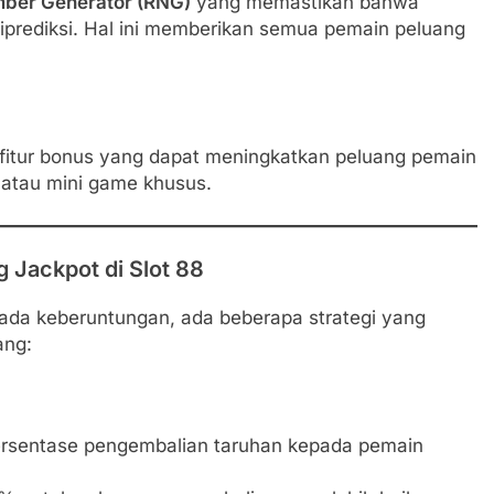
ber Generator (RNG)
yang memastikan bahwa
diprediksi. Hal ini memberikan semua pemain peluang
fitur bonus yang dapat meningkatkan peluang pemain
s atau mini game khusus.
 Jackpot di Slot 88
da keberuntungan, ada beberapa strategi yang
ang:
rsentase pengembalian taruhan kepada pemain