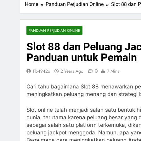
Home
Panduan Perjudian Online
Slot 88 dan 
PANDUAN PERJUDIAN ONLINE
Slot 88 dan Peluang Ja
Panduan untuk Pemain
0
Fb4942d
2 Years Ago
7 Mins
Cari tahu bagaimana Slot 88 menawarkan pel
meningkatkan peluang menang dan strategi b
Slot online telah menjadi salah satu bentuk h
dunia, terutama karena peluang besar yang
sebagai salah satu platform terkemuka, di
peluang jackpot menggoda. Namun, apa yang
Bagaimana cara meningkatkan peluang Anda