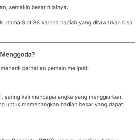
n, semakin besar nilainya.
rik utama Slot 88 karena hadiah yang ditawarkan bisa
t Menggoda?
menarik perhatian pemain meliputi:
if, sering kali mencapai angka yang menggiurkan.
uang untuk memenangkan hadiah besar yang dapat