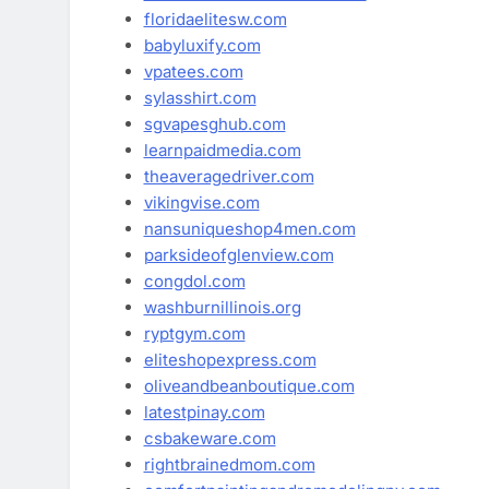
floridaelitesw.com
babyluxify.com
vpatees.com
sylasshirt.com
sgvapesghub.com
learnpaidmedia.com
theaveragedriver.com
vikingvise.com
nansuniqueshop4men.com
parksideofglenview.com
congdol.com
washburnillinois.org
ryptgym.com
eliteshopexpress.com
oliveandbeanboutique.com
latestpinay.com
csbakeware.com
rightbrainedmom.com