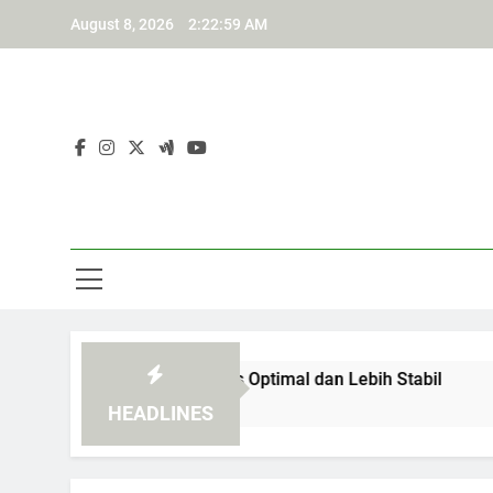
Skip
August 8, 2026
2:23:00 AM
to
content
Cou
Nikmati Ke
baru untuk Akses Optimal dan Lebih Stabil
Panduan Me
2 Weeks Ago
HEADLINES