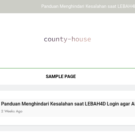
Panduan Menghindari Kesalahan saat LEBAH4D
Login KAYA787 dengan Nav
KAYA787 Login dengan Pengelo
EDWINSLOT Login dengan Browser Terbaru 
nty House
Panduan Menghindari Kesalahan saat LEBAH4D
nyamanan Penginapan Berkualitas Di County House. Tempat Ide
Login KAYA787 dengan Nav
SAMPLE PAGE
KAYA787 Login dengan Pengelo
nghindari Kesalahan saat LEBAH4D Login agar Akses Akun Le