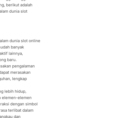
g, berikut adalah
lam dunia slot
alam dunia slot online
 sudah banyak
tif lainnya,
ong baru.
sakan pengalaman
 dapat merasakan
guhan, lengkap
g lebih hidup,
an elemen-elemen
teraksi dengan simbol
sa terlibat dalam
jangkau dan