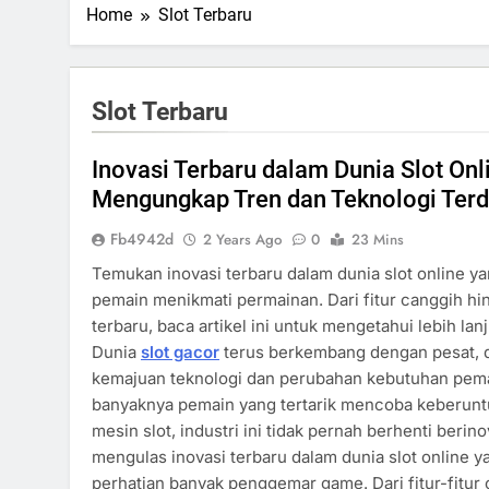
Home
Slot Terbaru
Slot Terbaru
Inovasi Terbaru dalam Dunia Slot Onl
Mengungkap Tren dan Teknologi Ter
Fb4942d
2 Years Ago
0
23 Mins
Temukan inovasi terbaru dalam dunia slot online 
pemain menikmati permainan. Dari fitur canggih hi
terbaru, baca artikel ini untuk mengetahui lebih lanj
Dunia
slot gacor
terus berkembang dengan pesat, 
kemajuan teknologi dan perubahan kebutuhan pem
banyaknya pemain yang tertarik mencoba keberunt
mesin slot, industri ini tidak pernah berhenti berinov
mengulas inovasi terbaru dalam dunia slot online y
perhatian banyak penggemar game. Dari fitur-fitur