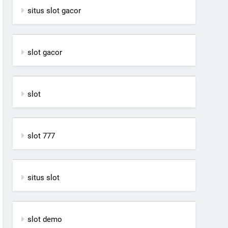
situs slot gacor
slot gacor
slot
slot 777
situs slot
slot demo