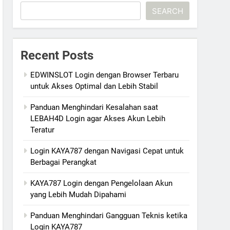
SEARCH
Recent Posts
EDWINSLOT Login dengan Browser Terbaru
untuk Akses Optimal dan Lebih Stabil
Panduan Menghindari Kesalahan saat
LEBAH4D Login agar Akses Akun Lebih
Teratur
Login KAYA787 dengan Navigasi Cepat untuk
Berbagai Perangkat
KAYA787 Login dengan Pengelolaan Akun
yang Lebih Mudah Dipahami
Panduan Menghindari Gangguan Teknis ketika
Login KAYA787