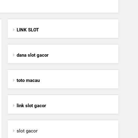
LINK SLOT
dana slot gacor
toto macau
link slot gacor
slot gacor