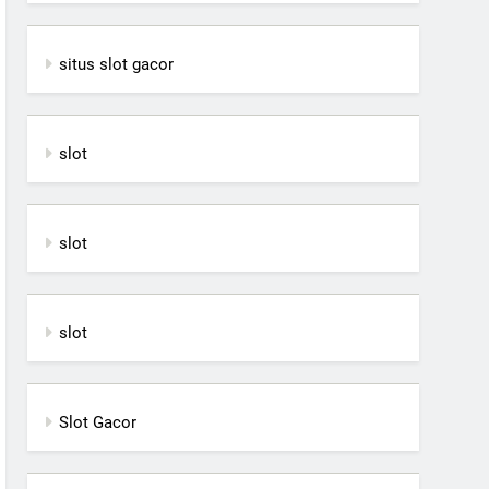
situs slot gacor
slot
slot
slot
Slot Gacor