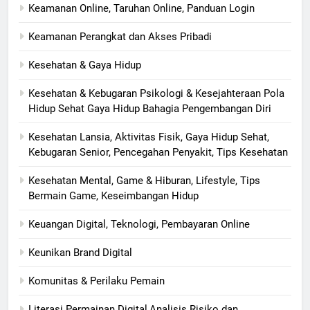
Keamanan Online, Taruhan Online, Panduan Login
Keamanan Perangkat dan Akses Pribadi
Kesehatan & Gaya Hidup
Kesehatan & Kebugaran Psikologi & Kesejahteraan Pola
Hidup Sehat Gaya Hidup Bahagia Pengembangan Diri
Kesehatan Lansia, Aktivitas Fisik, Gaya Hidup Sehat,
Kebugaran Senior, Pencegahan Penyakit, Tips Kesehatan
Kesehatan Mental, Game & Hiburan, Lifestyle, Tips
Bermain Game, Keseimbangan Hidup
Keuangan Digital, Teknologi, Pembayaran Online
Keunikan Brand Digital
Komunitas & Perilaku Pemain
Literasi Permainan Digital,Analisis Risiko dan