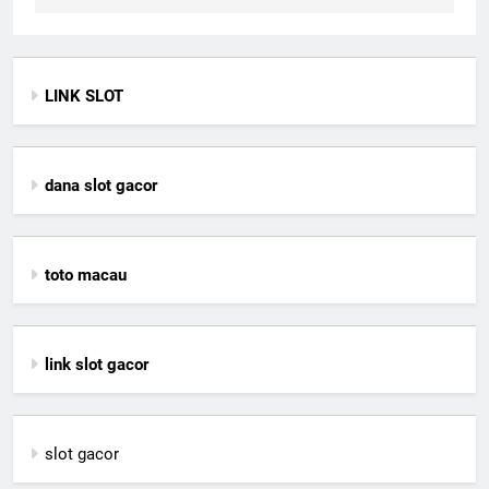
LINK SLOT
dana slot gacor
toto macau
link slot gacor
slot gacor