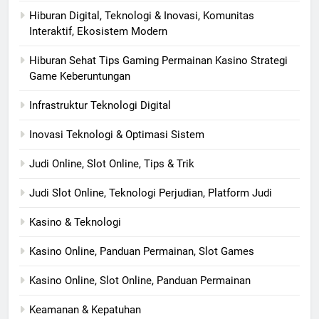
Hiburan Digital, Teknologi & Inovasi, Komunitas
Interaktif, Ekosistem Modern
Hiburan Sehat Tips Gaming Permainan Kasino Strategi
Game Keberuntungan
Infrastruktur Teknologi Digital
Inovasi Teknologi & Optimasi Sistem
Judi Online, Slot Online, Tips & Trik
Judi Slot Online, Teknologi Perjudian, Platform Judi
Kasino & Teknologi
Kasino Online, Panduan Permainan, Slot Games
Kasino Online, Slot Online, Panduan Permainan
Keamanan & Kepatuhan