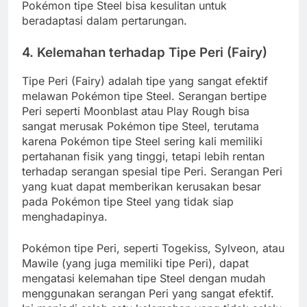
Pokémon tipe Steel bisa kesulitan untuk
beradaptasi dalam pertarungan.
4.
Kelemahan terhadap Tipe Peri (Fairy)
Tipe Peri (Fairy) adalah tipe yang sangat efektif
melawan Pokémon tipe Steel. Serangan bertipe
Peri seperti Moonblast atau Play Rough bisa
sangat merusak Pokémon tipe Steel, terutama
karena Pokémon tipe Steel sering kali memiliki
pertahanan fisik yang tinggi, tetapi lebih rentan
terhadap serangan spesial tipe Peri. Serangan Peri
yang kuat dapat memberikan kerusakan besar
pada Pokémon tipe Steel yang tidak siap
menghadapinya.
Pokémon tipe Peri, seperti Togekiss, Sylveon, atau
Mawile (yang juga memiliki tipe Peri), dapat
mengatasi kelemahan tipe Steel dengan mudah
menggunakan serangan Peri yang sangat efektif.