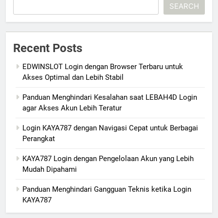
SEARCH
Recent Posts
EDWINSLOT Login dengan Browser Terbaru untuk
Akses Optimal dan Lebih Stabil
Panduan Menghindari Kesalahan saat LEBAH4D Login
agar Akses Akun Lebih Teratur
Login KAYA787 dengan Navigasi Cepat untuk Berbagai
Perangkat
KAYA787 Login dengan Pengelolaan Akun yang Lebih
Mudah Dipahami
Panduan Menghindari Gangguan Teknis ketika Login
KAYA787