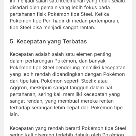
Ini menjadi salah satu kelemahan yang tidak selalu
disadari oleh pemain yang lebih fokus pada
pertahanan fisik Pokémon tipe Steel. Ketika
Pokémon tipe Peri hadir di medan pertempuran,
tipe Steel bisa menjadi sangat rentan.
5.
Kecepatan yang Terbatas
Kecepatan adalah salah satu elemen penting
dalam pertarungan Pokémon, dan banyak
Pokémon tipe Steel cenderung memiliki kecepatan
yang lebih rendah dibandingkan dengan Pokémon
dari tipe lain. Pokémon seperti Steelix atau
Aggron, meskipun sangat tangguh dalam hal
pertahanan, sering kali memiliki kecepatan yang
sangat rendah, yang membuat mereka rentan
terhadap serangan lebih cepat dari Pokémon tipe
lain.
Kecepatan yang rendah berarti Pokémon tipe Steel
sering kali diserang terlebih dahulu oleh Pokémon