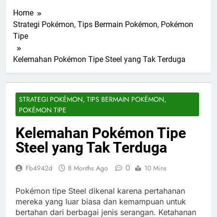
Home
Strategi Pokémon, Tips Bermain Pokémon, Pokémon
Tipe
Kelemahan Pokémon Tipe Steel yang Tak Terduga
STRATEGI POKÉMON, TIPS BERMAIN POKÉMON,
POKÉMON TIPE
Kelemahan Pokémon Tipe
Steel yang Tak Terduga
0
Fb4942d
8 Months Ago
10 Mins
Pokémon tipe Steel dikenal karena pertahanan
mereka yang luar biasa dan kemampuan untuk
bertahan dari berbagai jenis serangan. Ketahanan