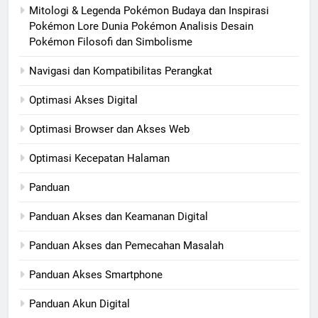
Mitologi & Legenda Pokémon Budaya dan Inspirasi
Pokémon Lore Dunia Pokémon Analisis Desain
Pokémon Filosofi dan Simbolisme
Navigasi dan Kompatibilitas Perangkat
Optimasi Akses Digital
Optimasi Browser dan Akses Web
Optimasi Kecepatan Halaman
Panduan
Panduan Akses dan Keamanan Digital
Panduan Akses dan Pemecahan Masalah
Panduan Akses Smartphone
Panduan Akun Digital