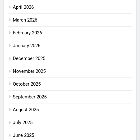
April 2026
March 2026
February 2026
January 2026
December 2025
November 2025
October 2025
September 2025
August 2025
July 2025
June 2025