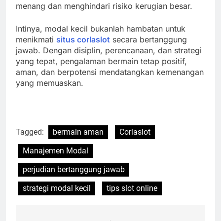
menang dan menghindari risiko kerugian besar.
Intinya, modal kecil bukanlah hambatan untuk
menikmati
situs corlaslot
secara bertanggung
jawab. Dengan disiplin, perencanaan, dan strategi
yang tepat, pengalaman bermain tetap positif,
aman, dan berpotensi mendatangkan kemenangan
yang memuaskan.
Tagged:
bermain aman
Corlaslot
Manajemen Modal
perjudian bertanggung jawab
strategi modal kecil
tips slot online