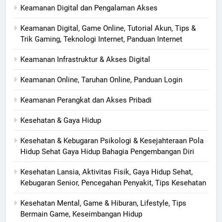
Keamanan Digital dan Pengalaman Akses
Keamanan Digital, Game Online, Tutorial Akun, Tips &
Trik Gaming, Teknologi Internet, Panduan Internet
Keamanan Infrastruktur & Akses Digital
Keamanan Online, Taruhan Online, Panduan Login
Keamanan Perangkat dan Akses Pribadi
Kesehatan & Gaya Hidup
Kesehatan & Kebugaran Psikologi & Kesejahteraan Pola
Hidup Sehat Gaya Hidup Bahagia Pengembangan Diri
Kesehatan Lansia, Aktivitas Fisik, Gaya Hidup Sehat,
Kebugaran Senior, Pencegahan Penyakit, Tips Kesehatan
Kesehatan Mental, Game & Hiburan, Lifestyle, Tips
Bermain Game, Keseimbangan Hidup