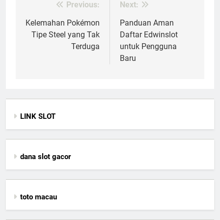
Previous:
Next:
Post
navigation
Kelemahan Pokémon
Panduan Aman
Tipe Steel yang Tak
Daftar Edwinslot
Terduga
untuk Pengguna
Baru
LINK SLOT
dana slot gacor
toto macau