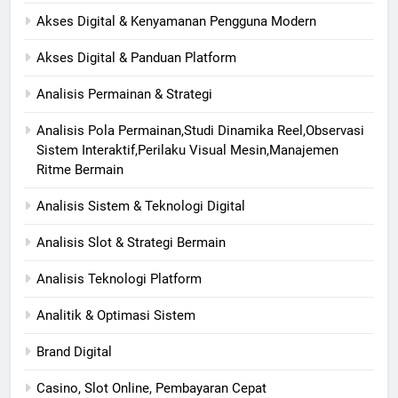
Akses Digital & Kenyamanan Pengguna Modern
Akses Digital & Panduan Platform
Analisis Permainan & Strategi
Analisis Pola Permainan,Studi Dinamika Reel,Observasi
Sistem Interaktif,Perilaku Visual Mesin,Manajemen
Ritme Bermain
Analisis Sistem & Teknologi Digital
Analisis Slot & Strategi Bermain
Analisis Teknologi Platform
Analitik & Optimasi Sistem
Brand Digital
Casino, Slot Online, Pembayaran Cepat