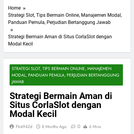
Home
Strategi Slot, Tips Bermain Online, Manajemen Modal,
Panduan Pemula, Perjudian Bertanggung Jawab
Strategi Bermain Aman di Situs CorlaSlot dengan
Modal Kecil
STRATEGI SLOT, TIPS BERMAIN ONLINE, MANAJEMEN
MODAL, PANDUAN PEMULA, PERJUDIAN BERTANGGUNG
JAWAB
Strategi Bermain Aman di
Situs CorlaSlot dengan
Modal Kecil
0
Fb4942d
8 Months Ago
6 Mins