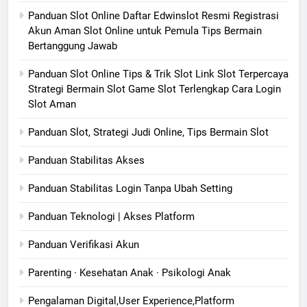
Panduan Slot Online Daftar Edwinslot Resmi Registrasi
Akun Aman Slot Online untuk Pemula Tips Bermain
Bertanggung Jawab
Panduan Slot Online Tips & Trik Slot Link Slot Terpercaya
Strategi Bermain Slot Game Slot Terlengkap Cara Login
Slot Aman
Panduan Slot, Strategi Judi Online, Tips Bermain Slot
Panduan Stabilitas Akses
Panduan Stabilitas Login Tanpa Ubah Setting
Panduan Teknologi | Akses Platform
Panduan Verifikasi Akun
Parenting · Kesehatan Anak · Psikologi Anak
Pengalaman Digital,User Experience,Platform