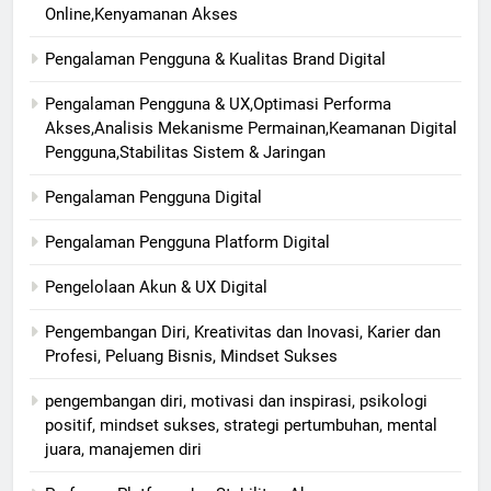
Online,Kenyamanan Akses
Pengalaman Pengguna & Kualitas Brand Digital
Pengalaman Pengguna & UX,Optimasi Performa
Akses,Analisis Mekanisme Permainan,Keamanan Digital
Pengguna,Stabilitas Sistem & Jaringan
Pengalaman Pengguna Digital
Pengalaman Pengguna Platform Digital
Pengelolaan Akun & UX Digital
Pengembangan Diri, Kreativitas dan Inovasi, Karier dan
Profesi, Peluang Bisnis, Mindset Sukses
pengembangan diri, motivasi dan inspirasi, psikologi
positif, mindset sukses, strategi pertumbuhan, mental
juara, manajemen diri