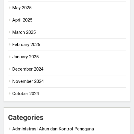
May 2025
April 2025
March 2025
February 2025
January 2025
December 2024
November 2024
October 2024
Categories
Administrasi Akun dan Kontrol Pengguna