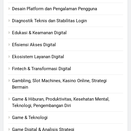
Desain Platform dan Pengalaman Pengguna
Diagnostik Teknis dan Stabilitas Login
Edukasi & Keamanan Digital
Efisiensi Akses Digital
Ekosistem Layanan Digital
Fintech & Transformasi Digital
Gambling, Slot Machines, Kasino Online, Strategi
Bermain
Game & Hiburan, Produktivitas, Kesehatan Mental,
Teknologi, Pengembangan Diri
Game & Teknologi
Game Digital & Analisis Strategi