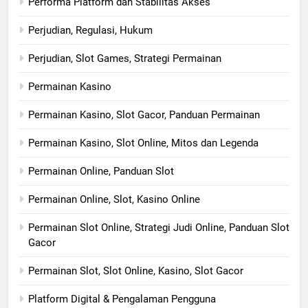
Performa Platform dan Stabilitas Akses
Perjudian, Regulasi, Hukum
Perjudian, Slot Games, Strategi Permainan
Permainan Kasino
Permainan Kasino, Slot Gacor, Panduan Permainan
Permainan Kasino, Slot Online, Mitos dan Legenda
Permainan Online, Panduan Slot
Permainan Online, Slot, Kasino Online
Permainan Slot Online, Strategi Judi Online, Panduan Slot
Gacor
Permainan Slot, Slot Online, Kasino, Slot Gacor
Platform Digital & Pengalaman Pengguna