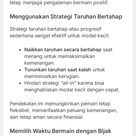
tetap menjaga pengalaman bermain positif.
Menggunakan Strategi Taruhan Bertahap
Strategi taruhan bertahap atau progresif
sederhana sangat efektif untuk modal kecil:
Naikkan taruhan secara bertahap
saat
menang untuk memaksimalkan
kemenangan.
Turunkan taruhan saat kalah
untuk
meminimalkan kerugian.
Hindari strategi “all-in” karena bisa
menghabiskan modal kecil dengan cepat.
Pendekatan ini memungkinkan pemain tetap
fleksibel, memanfaatkan peluang kemenangan,
dan tetap aman secara finansial.
Memilih Waktu Bermain dengan Bijak