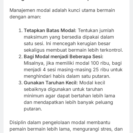
Manajemen modal adalah kunci utama bermain
dengan aman:
Tetapkan Batas Modal:
Tentukan jumlah
maksimum yang bersedia dipakai dalam
satu sesi. Ini mencegah kerugian besar
sekaligus membuat bermain lebih terkontrol.
Bagi Modal menjadi Beberapa Sesi:
Misalnya, jika memiliki modal 100 ribu, bagi
menjadi 4 sesi masing-masing 25 ribu untuk
menghindari habis dalam satu putaran.
Gunakan Taruhan Kecil:
Modal kecil
sebaiknya digunakan untuk taruhan
minimum agar dapat bertahan lebih lama
dan mendapatkan lebih banyak peluang
putaran.
Disiplin dalam pengelolaan modal membantu
pemain bermain lebih lama, mengurangi stres, dan